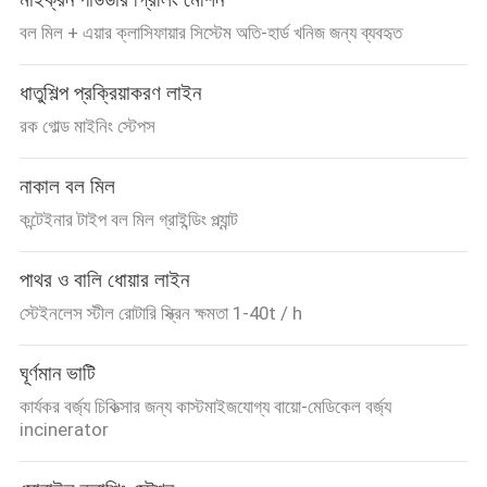
বল মিল + এয়ার ক্লাসিফায়ার সিস্টেম অতি-হার্ড খনিজ জন্য ব্যবহৃত
ধাতুশিল্প প্রক্রিয়াকরণ লাইন
রক গোল্ড মাইনিং স্টেপস
নাকাল বল মিল
কন্টেইনার টাইপ বল মিল গ্রাইন্ডিং প্ল্যান্ট
পাথর ও বালি ধোয়ার লাইন
স্টেইনলেস স্টীল রোটারি স্ক্রিন ক্ষমতা 1-40t / h
ঘূর্ণমান ভাটি
কার্যকর বর্জ্য চিকিত্সার জন্য কাস্টমাইজযোগ্য বায়ো-মেডিকেল বর্জ্য
incinerator