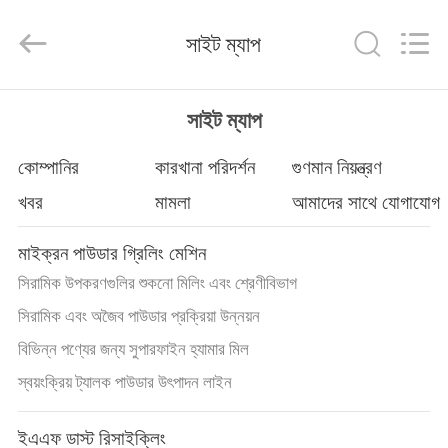
Zhengzhou
Hengyang
Industrial
সাইট ম্যাপ
Co.,
Ltd.
All
Rights
বাড়ি
Reserved.
সাইট ম্যাপ
পণ্য
কোম্পানির
কারখানা পরিদর্শন
গুণমান নিয়ন্ত্রণ
খবর
মামলা
আমাদের সাথে যোগাযোগ
আমাদের
মাইক্রন পাউডার গ্রিলিং মেশিন
সম্পর্কে
সিরামিক উপকরণগুলির শুকনো মিলিং এবং শ্রেণীবিভাগ
সিরামিক এবং অজৈব পাউডার প্রক্রিয়া উন্নয়ন
কারখানা
বিভিন্ন পণ্যের জন্য সুপারফাইন হ্যামার মিল
ভ্রমণ
স্বয়ংক্রিয় ট্যালক পাউডার উৎপাদন লাইন
মান
ইএএফ ডাস্ট রিসাইক্লিং