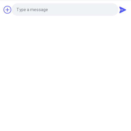
খনির অপারেশন এবং খনিজ প্রক্রিয়াকরণ সুবিধা জন্য ঘূর্ণমান খনি ওয়াশিং
মেশিন
উদ্ধৃতির জন্য আবেদন
ঘূর্ণমান ভাটি
মাটি চিকিত্সার জন্য পরিবহনযোগ্য ঘূর্ণমান ভাটা
Photo
মোবাইল ক্রাশিং স্টেশন
Video Call
স্ক্রীনিং এগ্রিগেট 74kw এর জন্য মোবাইল রোটারি স্ক্রীন আলাদা করা
Audio Call
রোটারি শুকানোর মেশিন
অভ্যন্তরীণ গরম সঙ্গে স্টেইনলেস স্টীল ঘূর্ণন ড্রাম ফ্লেকার ড্রায়ার
খনিজ প্রক্রিয়াকরণ উদ্ভিদ
প্লাস্টিক মিল
অন্যান্য