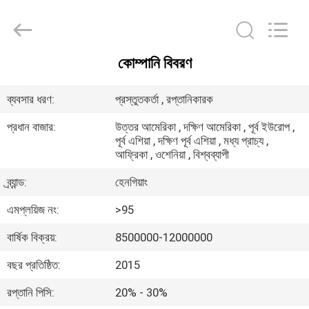
Zhengzhou
Hengyang
Industrial
Co.,
Ltd.
All
কোম্পানি বিবরণ
Rights
বাড়ি
Reserved.
ব্যবসার ধরণ:
প্রস্তুতকর্তা , রপ্তানিকারক
পণ্য
প্রধান বাজার:
উত্তর আমেরিকা , দক্ষিণ আমেরিকা , পূর্ব ইউরোপ ,
পূর্ব এশিয়া , দক্ষিণ পূর্ব এশিয়া , মধ্য প্রাচ্য ,
আফ্রিকা , ওশেনিয়া , বিশ্বব্যাপী
আমাদের
ব্র্যান্ড:
হেনগিয়াং
সম্পর্কে
এমপ্লয়িজ নং:
>95
কারখানা
বার্ষিক বিক্রয়:
8500000-12000000
ভ্রমণ
বছর প্রতিষ্ঠিত:
2015
রপ্তানি পিসি:
20% - 30%
মান