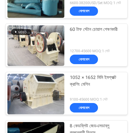
6600-38200USD/Set MOQ:1 সেট
যোগাযোগ
60 টাফ স্টোন চোয়াল পেষণকারী
12700-45600 MOQ:1 সেট
যোগাযোগ
1052 × 1652 মিমি ইমপ্যাক্ট
ক্রাশিং মেশিন
9100-45600 MOQ:1 সেট
যোগাযোগ
8 কেডব্লিউ জেডএসডাব্লু
কম্পনকারী ফিডার