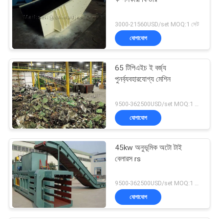
3000-21560USD/set MOQ:1 সেট
যোগাযোগ
65 টিপিএইচ ই বর্জ্য
পুনর্ব্যবহারযোগ্য মেশিন
9500-362500USD/set MOQ:1 সেট
যোগাযোগ
45kw অনুভূমিক অটো টাই
বেলারস rs
9500-362500USD/set MOQ:1 সেট
যোগাযোগ