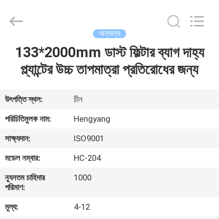
Zhengzhou
Hengyang
Industrial
Co.,
Ltd.
অন্যান্য
All
Rights
133*2000mm ডাস্ট ফিল্টার ব্যাগ দাহ্য
বাড়ি
Reserved.
প্ল্যান্টের উচ্চ তাপমাত্রা প্রতিরোধের জন্য
পণ্য
উৎপত্তি স্থল:
চীন
আমাদের
পরিচিতিমুলক নাম:
Hengyang
সম্পর্কে
সাক্ষ্যদান:
ISO9001
মডেল নম্বার:
HC-204
কারখানা
ন্যূনতম চাহিদার
1000
ভ্রমণ
পরিমাণ:
মূল্য:
4-12
মান