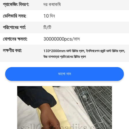
প্যাকেজিং বিবরণ:
দর কষাকষি
নিয়ন্ত্রণ
ডেলিভারি সময়:
10 দিন
যোগাযোগ
পরিশোধের শর্ত:
টি/টি
করুন
যোগানের ক্ষমতা:
30000000pcs/মাস
লক্ষণীয় করা:
,
,
133*2000mm ডাস্ট ফিল্টার ব্যাগ
ইনসিনারেশন প্ল্যান্ট ডাস্ট ফিল্টার ব্যাগ
খবর
উচ্চ তাপমাত্রা প্রতিরোধের ফিল্টার ব্যাগ
মামলা
ভালো দাম
সাইট
ম্যাপ
গোপনীয়তা