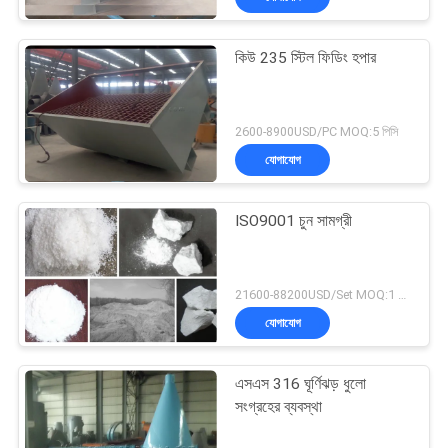
কিউ 235 স্টিল ফিডিং হপার
2600-8900USD/PC MOQ:5 পিসি
যোগাযোগ
ISO9001 চুন সামগ্রী
21600-88200USD/Set MOQ:1 সেট
যোগাযোগ
এসএস 316 ঘূর্ণিঝড় ধুলো
সংগ্রহের ব্যবস্থা