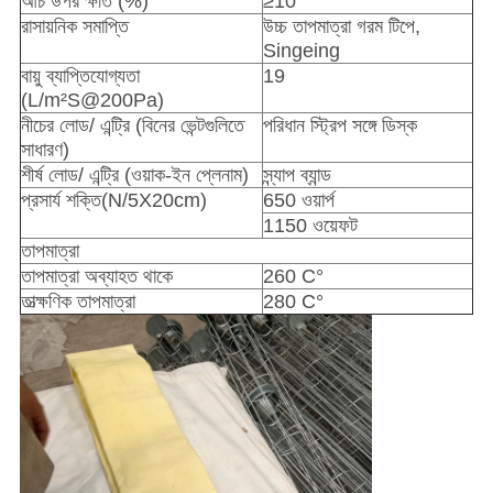
আঁচ উপর ক্ষতি (%)
≥10
রাসায়নিক সমাপ্তি
উচ্চ তাপমাত্রা গরম টিপে,
Singeing
বায়ু ব্যাপ্তিযোগ্যতা
19
(L/m²S@200Pa)
নীচের লোড/ এন্ট্রি (বিনের ভেন্টগুলিতে
পরিধান স্ট্রিপ সঙ্গে ডিস্ক
সাধারণ)
শীর্ষ লোড/ এন্ট্রি (ওয়াক-ইন প্লেনাম)
স্ন্যাপ ব্যান্ড
প্রসার্য শক্তি(N/5X20cm)
650 ওয়ার্প
1150 ওয়েফট
তাপমাত্রা
তাপমাত্রা অব্যাহত থাকে
260 C°
তাত্ক্ষণিক তাপমাত্রা
280 C°