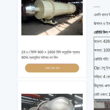
......
এগুলি ধাতব উ
উত্পাদন ও ইন
রোটারি কিল প
মডেল: 426
ক্ষমতা: 100-
23 র / মিনিট 900 × 1800 মিমি অনুভূমিক প্রকার
90% অ্যালুমিনা লাইনার বল মিল
রোটারি গতি: 
Opালু ইনস
সেরা দাম পান
শক্তি: 4 কে
রিডুসার: এক্
মোট ওজন: 