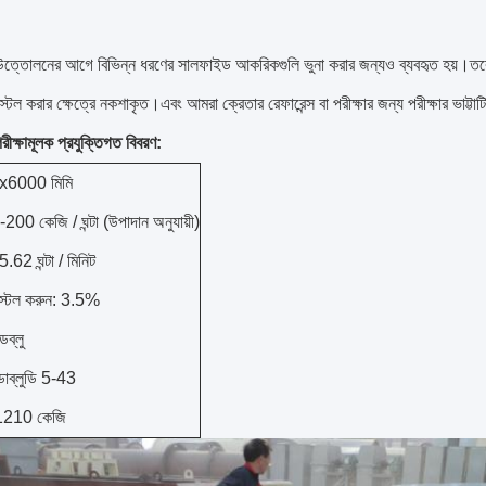
ত্তোলনের আগে বিভিন্ন ধরণের সালফাইড আকরিকগুলি ভুনা করার জন্যও ব্যবহৃত হয়।তবে বিনিয
স্টল করার ক্ষেত্রে নকশাকৃত।এবং আমরা ক্রেতার রেফারেন্স বা পরীক্ষার জন্য পরীক্ষার ভাট্ট
রীক্ষামূলক প্রযুক্তিগত বিবরণ:
x6000 মিমি
200 কেজি / ঘন্টা (উপাদান অনুযায়ী)
5.62 ঘন্টা / মিনিট
্টল করুন: 3.5%
ডব্লু
সডাব্লুডি 5-43
1210 কেজি