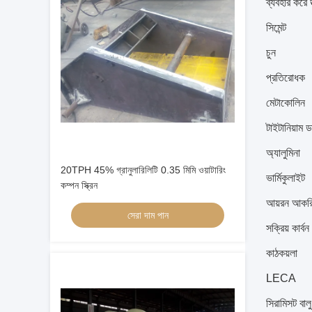
ব্যবহার করে 
সিমেন্ট
চুন
প্রতিরোধক
মেটাকোলিন
টাইটানিয়াম 
অ্যালুমিনা
20TPH 45% গ্রানুলারিলিটি 0.35 মিমি ওয়াটারিং
ভার্মিকুলাইট
কম্পন স্ক্রিন
আয়রন আকর
সেরা দাম পান
সক্রিয় কার্বন
কাঠকয়লা
LECA
সিরামিসট বালু