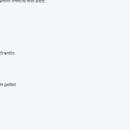
উত্পাদিত উপাদানের মধ্যে রয়েছে:
ডাইঅক্সাইড
িক pellet