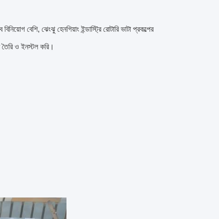
়োগ বেশি, ঝেংঝু হেনগিয়াং ইন্ডাস্ট্রি রোটারি ভাটা প্রকল্পের
াটি তৈরি ও ইনস্টল করি।