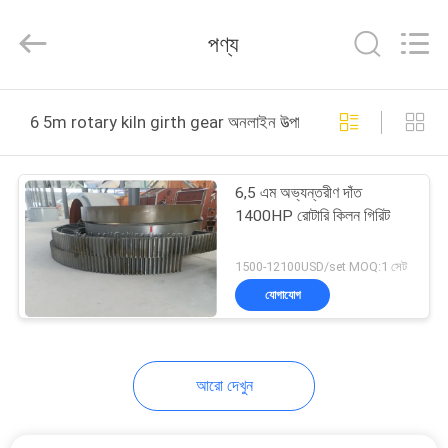
Zhengzhou
Hengyang
Industrial
পণ্য
Co.,
Ltd.
All
Rights
বাড়ি
Reserved.
6 5m rotary kiln girth gear অনলাইন উত্পাদন
পণ্য
6,5 এম অভ্যন্তরীণ দাঁত
1400HP রোটারি কিলন গিরিট
আমাদের
সম্পর্কে
1500-12100USD/set MOQ:1 সেট
যোগাযোগ
কারখানা
ভ্রমণ
আরো দেখুন
মান