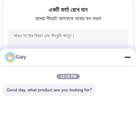
নিয়ন্ত্রণ
একটি বার্তা রেখে যান
আমরা শীঘ্রই আপনাকে আবার কল করব!
যোগাযোগ
করুন
খবর
Gary
মামলা
12:18 PM
Good day, what product are you looking for?
সাইট
সব
ম্যাপ
মাইক্রন পাউডার গ্রিলিং 
ইএএফ ডাস্ট রিসাইক্লিং
গোপনীয়তা
মেশিন