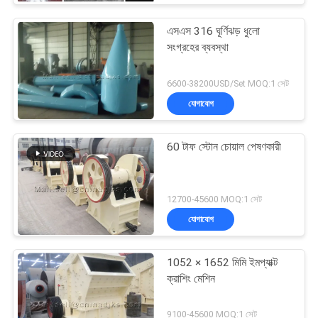
এসএস 316 ঘূর্ণিঝড় ধুলো
সংগ্রহের ব্যবস্থা
6600-38200USD/Set MOQ:1 সেট
যোগাযোগ
60 টাফ স্টোন চোয়াল পেষণকারী
12700-45600 MOQ:1 সেট
যোগাযোগ
1052 × 1652 মিমি ইমপ্যাক্ট
ক্রাশিং মেশিন
9100-45600 MOQ:1 সেট