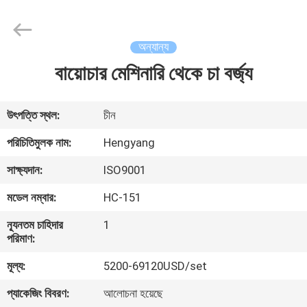
Zhengzhou
Hengyang
Industrial
Co.,
Ltd.
অন্যান্য
All
Rights
বায়োচার মেশিনারি থেকে চা বর্জ্য
বাড়ি
Reserved.
পণ্য
উৎপত্তি স্থল:
চীন
পরিচিতিমুলক নাম:
Hengyang
আমাদের
সাক্ষ্যদান:
ISO9001
সম্পর্কে
মডেল নম্বার:
HC-151
ন্যূনতম চাহিদার
1
কারখানা
পরিমাণ:
ভ্রমণ
মূল্য:
5200-69120USD/set
প্যাকেজিং বিবরণ:
আলোচনা হয়েছে
মান