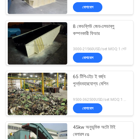
যোগাযোগ
8 কেডব্লিউ জেডএসডাব্লু
কম্পনকারী ফিডার
3000-21560USD/set MOQ:1 সেট
যোগাযোগ
65 টিপিএইচ ই বর্জ্য
পুনর্ব্যবহারযোগ্য মেশিন
9500-362500USD/set MOQ:1 সেট
যোগাযোগ
45kw অনুভূমিক অটো টাই
বেলারস rs