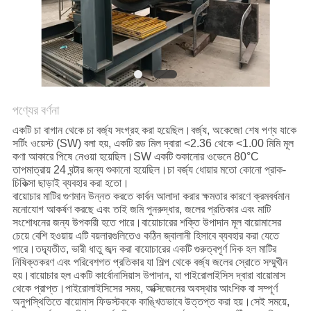
নীতি
পণ্যের বর্ণনা
একটি চা বাগান থেকে চা বর্জ্য সংগ্রহ করা হয়েছিল।বর্জ্য, অকেজো শেষ পণ্য যাকে
সর্টিং ওয়েস্ট (SW) বলা হয়, একটি রড মিল দ্বারা <2.36 থেকে <1.00 মিমি মূল
কণা আকারে পিষে নেওয়া হয়েছিল।SW একটি শুকানোর ওভেনে 80°C
তাপমাত্রায় 24 ঘন্টার জন্য শুকানো হয়েছিল।চা বর্জ্য ধোয়ার মতো কোনো প্রাক-
চিকিত্সা ছাড়াই ব্যবহার করা হতো।
বায়োচার মাটির গুণমান উন্নত করতে কার্বন আলাদা করার ক্ষমতার কারণে ক্রমবর্ধমান
মনোযোগ আকর্ষণ করছে এবং তাই জমি পুনরুদ্ধার, জলের প্রতিকার এবং মাটি
সংশোধনের জন্য উপকারী হতে পারে।বায়োচারের শক্তি উপাদান মূল বায়োমাসের
চেয়ে বেশি হওয়ায় এটি বয়লারগুলিতেও কঠিন জ্বালানী হিসাবে ব্যবহার করা যেতে
পারে।তদ্ব্যতীত, ভারী ধাতু জব্দ করা বায়োচারের একটি গুরুত্বপূর্ণ দিক হল মাটির
নিষিক্তকরণ এবং পরিবেশগত প্রতিকার যা শিল্প থেকে বর্জ্য জলের স্রোতে সম্মুখীন
হয়।বায়োচার হল একটি কার্বোনাসিয়াস উপাদান, যা পাইরোলাইসিস দ্বারা বায়োমাস
থেকে প্রাপ্ত।পাইরোলাইসিসের সময়, অক্সিজেনের অবস্থার আংশিক বা সম্পূর্ণ
অনুপস্থিতিতে বায়োমাস ফিডস্টককে কাঙ্খিতভাবে উত্তপ্ত করা হয়।সেই সময়ে,