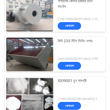
অস্থাবর রোটারি ড্রায়ার হিটিং
ফার্নেস
2100-7900USD/PC MOQ:1 সেট
যোগাযোগ
কিউ 235 স্টিল ফিডিং হপার
2600-8900USD/PC MOQ:5 পিসি
যোগাযোগ
ISO9001 চুন সামগ্রী
21600-88200USD/Set MOQ:1 সেট
যোগাযোগ