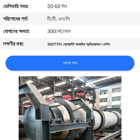
নিয়ন্ত্রণ
ডেলিভারি সময়:
20-60 দিন
পরিশোধের শর্ত:
টি/টি, এল/সি
যোগাযোগ
যোগানের ক্ষমতা:
300সেট/মাস
করুন
লক্ষণীয় করা:
300TPH ফ্লোরাইট আকরিক প্রক্রিয়াকরণ মেশিন
খবর
ভালো দাম
মামলা
সাইট
ম্যাপ
গোপনীয়তা