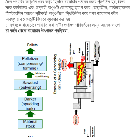
জৈব পদার্থের অণুগুলি জৈব বর্জ্য হিসাবে বায়োচার গঠনের জন্য পুনর্গঠিত হয়, ফিড
স্টক কার্বনাইজ এবং উদ্বায়ী অণুগুলি জৈববস্তু ত্যাগ করে।তদ্ব্যতীত, কার্বনাইজেশন
হিস্টেরেসিস আচরণ সৃষ্টিকারী অণুগুলিকে স্থিতিশীল করে যখন বায়োমাস কাঁচা
অবস্থায় বায়োসর্বেন্ট হিসাবে ব্যবহার করা হয়।
চা বর্জ্যকে বায়োচারে পরিণত করা মাটির গুণাগুণ পরিবর্তনের জন্য অনেক ভালো।
চা বর্জ্য থেকে বায়োচার উৎপাদন প্রক্রিয়া: