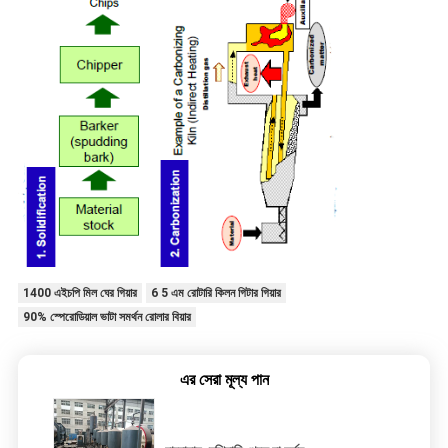
1400 এইচপি মিল ঘের গিয়ার
6 5 এম রোটারি কিলন গিটার গিয়ার
90% স্পেরোডিয়াল ভাটা সমর্থন রোলার বিয়ার
এর সেরা মূল্য পান