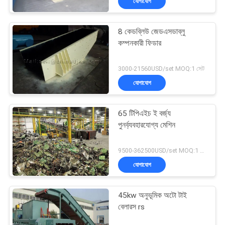
যোগাযোগ
8 কেডব্লিউ জেডএসডাব্লু
কম্পনকারী ফিডার
3000-21560USD/set MOQ:1 সেট
যোগাযোগ
65 টিপিএইচ ই বর্জ্য
পুনর্ব্যবহারযোগ্য মেশিন
9500-362500USD/set MOQ:1 সেট
যোগাযোগ
45kw অনুভূমিক অটো টাই
বেলারস rs