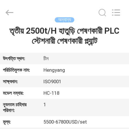
Zhengzhou
Hengyang
Industrial
Co.,
Ltd.
অন্যান্য
All
Rights
তৃতীয় 2500t/H হাতুড়ি পেষণকারী PLC
বাড়ি
Reserved.
স্টেশনারী পেষণকারী প্ল্যান্ট
পণ্য
উৎপত্তি স্থল:
চীন
আমাদের
পরিচিতিমুলক নাম:
Hengyang
সম্পর্কে
সাক্ষ্যদান:
ISO9001
মডেল নম্বার:
HC-118
কারখানা
ন্যূনতম চাহিদার
1
ভ্রমণ
পরিমাণ:
মূল্য:
5500-67800USD/set
মান