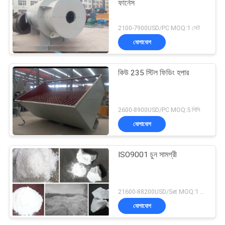
ফার্নেস
2100-7900USD/PC MOQ:1 সেট
যোগাযোগ
কিউ 235 স্টিল ফিডিং হপার
2600-8900USD/PC MOQ:5 পিসি
যোগাযোগ
ISO9001 চুন সামগ্রী
21600-88200USD/Set MOQ:1 সেট
যোগাযোগ