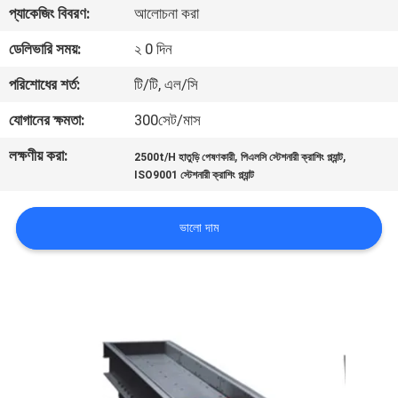
প্যাকেজিং বিবরণ:
আলোচনা করা
নিয়ন্ত্রণ
ডেলিভারি সময়:
২ 0 দিন
যোগাযোগ
পরিশোধের শর্ত:
টি/টি, এল/সি
করুন
যোগানের ক্ষমতা:
300সেট/মাস
লক্ষণীয় করা:
,
,
2500t/H হাতুড়ি পেষণকারী
পিএলসি স্টেশনারী ক্রাশিং প্ল্যান্ট
খবর
ISO9001 স্টেশনারী ক্রাশিং প্ল্যান্ট
মামলা
ভালো দাম
সাইট
ম্যাপ
গোপনীয়তা