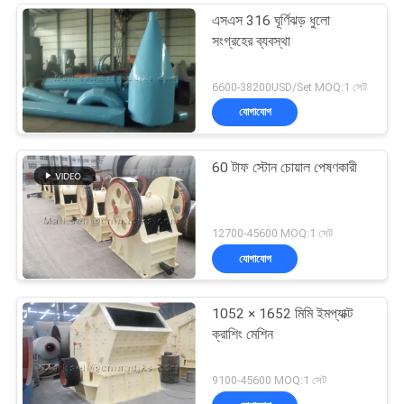
এসএস 316 ঘূর্ণিঝড় ধুলো
সংগ্রহের ব্যবস্থা
6600-38200USD/Set MOQ:1 সেট
যোগাযোগ
60 টাফ স্টোন চোয়াল পেষণকারী
12700-45600 MOQ:1 সেট
যোগাযোগ
1052 × 1652 মিমি ইমপ্যাক্ট
ক্রাশিং মেশিন
9100-45600 MOQ:1 সেট