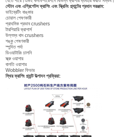
যেতে পারে।একই কনফিগারেশনে বিভিন্ন ক্রাশার ব্যবহার করাও সম্ভব।
স্টোন এবং এগ্রিগেটস ক্রাশিং এবং স্ক্রিনিং প্ল্যান্টের প্রধান সরঞ্জাম:
ভাইব্রেটিং বাঙ্কার
চোয়াল পেষণকারী
প্রাথমিক প্রভাব crushers
টারশিয়ারি ক্রাশার্স
উল্লম্ব খাদ crushers
শঙ্কু পেষণকারী
স্পন্দিত পর্দা
ডিওয়াটারিং চালনি
স্ক্রু ওয়াশার
বালতি ওয়াশার
Wobbler ফিডার
স্থির ক্রাশিং প্ল্যান্ট উত্পাদন প্রক্রিয়া: