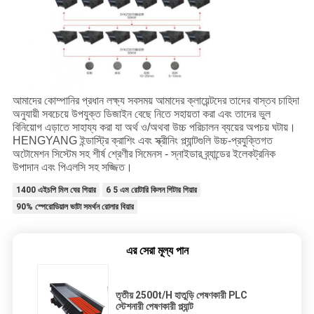
আমাদের কোম্পানির প্রধান লক্ষ্য সবসময় আমাদের ক্লায়েন্টদের তাদের বাস্তব চাহিদা
অনুযায়ী সবচেয়ে উপযুক্ত ডিজাইন বেছে নিতে সহায়তা করা এবং তাদের ভুল
বিনিয়োগ এড়াতে সাহায্য করা যা অর্থ ও/অথবা উচ্চ পরিচালন ব্যয়ের অপচয় ঘটায়।
HENGYANG ইন্ডাস্ট্রি ক্রাশিং এবং স্ক্রীনিং প্ল্যান্টগুলি উচ্চ-প্রযুক্তিগত
অটোমেশন সিস্টেম সহ শীর্ষ শ্রেণীর সিমেনস - স্নাইডার ব্র্যান্ডের ইলেকট্রনিক
উপাদান এবং পিএলসি সহ সজ্জিত।
1400 এইচপি মিল ঘের গিয়ার
6 5 এম রোটারি কিলন গিটার গিয়ার
90% স্পেরোডিয়াল ভাটা সমর্থন রোলার বিয়ার
এর সেরা মূল্য পান
তৃতীয় 2500t/H হাতুড়ি পেষণকারী PLC
স্টেশনারী পেষণকারী প্ল্যান্ট