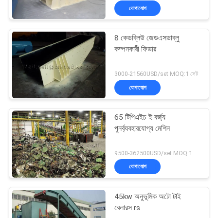
যোগাযোগ
8 কেডব্লিউ জেডএসডাব্লু
কম্পনকারী ফিডার
3000-21560USD/set MOQ:1 সেট
যোগাযোগ
65 টিপিএইচ ই বর্জ্য
পুনর্ব্যবহারযোগ্য মেশিন
9500-362500USD/set MOQ:1 সেট
যোগাযোগ
45kw অনুভূমিক অটো টাই
বেলারস rs