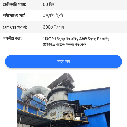
ডেলিভারি সময়:
60 দিন
নিয়ন্ত্রণ
পরিশোধের শর্ত:
এল/সি, টি/টি
যোগাযোগ
যোগানের ক্ষমতা:
300সেট/মাস
করুন
লক্ষণীয় করা:
,
,
150TPH উল্লম্ব মিল মেশিন
220V উল্লম্ব মিল মেশিন
3350kw গ্রাইন্ডিং উল্লম্ব মিল মেশিন
খবর
ভালো দাম
মামলা
সাইট
ম্যাপ
গোপনীয়তা