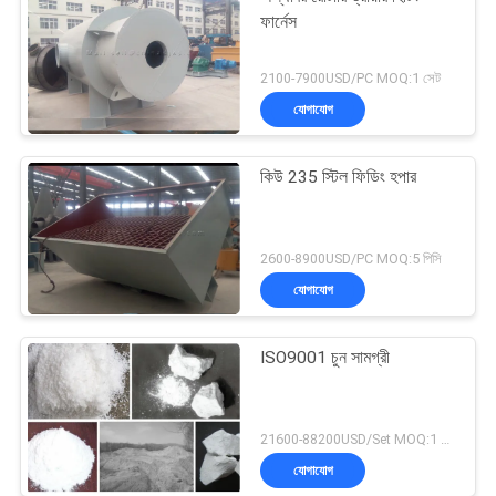
ফার্নেস
2100-7900USD/PC MOQ:1 সেট
যোগাযোগ
কিউ 235 স্টিল ফিডিং হপার
2600-8900USD/PC MOQ:5 পিসি
যোগাযোগ
ISO9001 চুন সামগ্রী
21600-88200USD/Set MOQ:1 সেট
যোগাযোগ