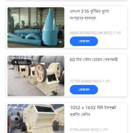
এসএস 316 ঘূর্ণিঝড় ধুলো
সংগ্রহের ব্যবস্থা
6600-38200USD/Set MOQ:1 সেট
যোগাযোগ
60 টাফ স্টোন চোয়াল পেষণকারী
12700-45600 MOQ:1 সেট
যোগাযোগ
1052 × 1652 মিমি ইমপ্যাক্ট
ক্রাশিং মেশিন
9100-45600 MOQ:1 সেট