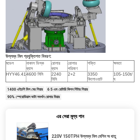
উল্লম্ব মিল প্রযুক্তিগত বিবরণ:
মডেল
নাকাল ডিস্ক
রোলার
রোলার
শক্তি
ক্ষমতা
ব্যাস
ব্যাস
পরিমাণ
HYY46.41
4600 মিমি
2240
2+2
3350
105-150t/
মিমি
কিলোওয়াট
ঘ
1400 এইচপি মিল ঘের গিয়ার
6 5 এম রোটারি কিলন গিটার গিয়ার
90% স্পেরোডিয়াল ভাটা সমর্থন রোলার বিয়ার
এর সেরা মূল্য পান
220V 150TPH উল্লম্ব মিল মেশিন অ ধাতু