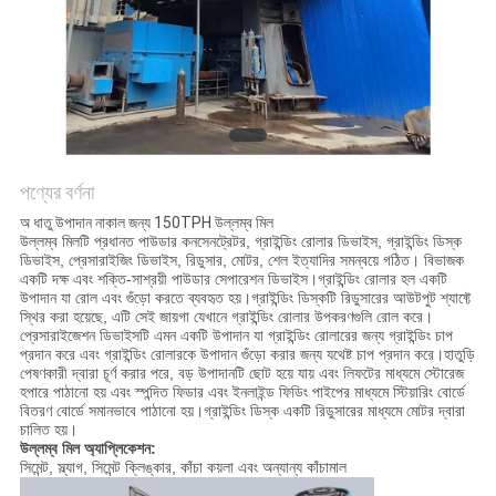
নীতি
পণ্যের বর্ণনা
অ ধাতু উপাদান নাকাল জন্য 150TPH উল্লম্ব মিল
উল্লম্ব মিলটি প্রধানত পাউডার কনসেনট্রেটর, গ্রাইন্ডিং রোলার ডিভাইস, গ্রাইন্ডিং ডিস্ক
ডিভাইস, প্রেসারাইজিং ডিভাইস, রিডুসার, মোটর, শেল ইত্যাদির সমন্বয়ে গঠিত। বিভাজক
একটি দক্ষ এবং শক্তি-সাশ্রয়ী পাউডার সেপারেশন ডিভাইস।গ্রাইন্ডিং রোলার হল একটি
উপাদান যা রোল এবং গুঁড়ো করতে ব্যবহৃত হয়।গ্রাইন্ডিং ডিস্কটি রিডুসারের আউটপুট শ্যাফ্টে
স্থির করা হয়েছে, এটি সেই জায়গা যেখানে গ্রাইন্ডিং রোলার উপকরণগুলি রোল করে।
প্রেসারাইজেশন ডিভাইসটি এমন একটি উপাদান যা গ্রাইন্ডিং রোলারের জন্য গ্রাইন্ডিং চাপ
প্রদান করে এবং গ্রাইন্ডিং রোলারকে উপাদান গুঁড়ো করার জন্য যথেষ্ট চাপ প্রদান করে।হাতুড়ি
পেষণকারী দ্বারা চূর্ণ করার পরে, বড় উপাদানটি ছোট হয়ে যায় এবং লিফটের মাধ্যমে স্টোরেজ
হপারে পাঠানো হয় এবং স্পন্দিত ফিডার এবং ইনলাইন্ড ফিডিং পাইপের মাধ্যমে স্টিয়ারিং বোর্ডে
বিতরণ বোর্ডে সমানভাবে পাঠানো হয়।গ্রাইন্ডিং ডিস্ক একটি রিডুসারের মাধ্যমে মোটর দ্বারা
চালিত হয়।
উল্লম্ব মিল অ্যাপ্লিকেশন:
সিমেন্ট, স্ল্যাগ, সিমেন্ট ক্লিঙ্কার, কাঁচা কয়লা এবং অন্যান্য কাঁচামাল