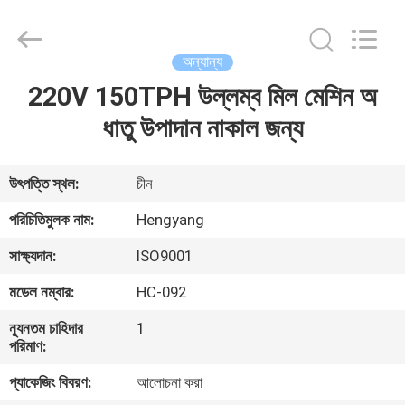
Zhengzhou
Hengyang
Industrial
Co.,
Ltd.
অন্যান্য
All
Rights
220V 150TPH উল্লম্ব মিল মেশিন অ
বাড়ি
Reserved.
ধাতু উপাদান নাকাল জন্য
পণ্য
উৎপত্তি স্থল:
চীন
আমাদের
পরিচিতিমুলক নাম:
Hengyang
সম্পর্কে
সাক্ষ্যদান:
ISO9001
মডেল নম্বার:
HC-092
কারখানা
ন্যূনতম চাহিদার
1
ভ্রমণ
পরিমাণ:
প্যাকেজিং বিবরণ:
আলোচনা করা
মান