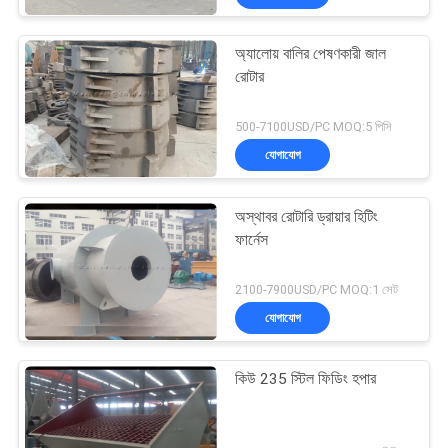
অ্যালোয় বালির পেষণকারী জাল
রোটার
500-7100USD/PC MOQ:5 পিসি
যোগাযোগ
অস্থাবর রোটারি ড্রায়ার হিটিং
ফার্নেস
2100-7900USD/PC MOQ:1 সেট
যোগাযোগ
কিউ 235 স্টিল ফিডিং হপার