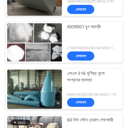
2600-8900USD/PC MOQ:5 পিসি
যোগাযোগ
ISO9001 চুন সামগ্রী
21600-88200USD/Set MOQ:1 সেট
যোগাযোগ
এসএস 316 ঘূর্ণিঝড় ধুলো
সংগ্রহের ব্যবস্থা
6600-38200USD/Set MOQ:1 সেট
যোগাযোগ
60 টাফ স্টোন চোয়াল পেষণকারী