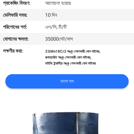
প্যাকেজিং বিবরণ:
আলোচনা হয়েছে
নিয়ন্ত্রণ
ডেলিভারি সময়:
10 দিন
যোগাযোগ
পরিশোধের শর্ত:
এল/সি, টি/টি
করুন
যোগানের ক্ষমতা:
35000সেট/মাস
লক্ষণীয় করা:
,
ZGMn18Cr2 শঙ্কু পেষণকারী বোল লাইনার
খবর
,
রূপান্তরিত শঙ্কু পেষণকারী বোল লাইনার
মাইনিং ইন্ডাস্ট্রি শঙ্কু পেষণকারী বোল লাইনার
মামলা
ভালো দাম
সাইট
ম্যাপ
গোপনীয়তা