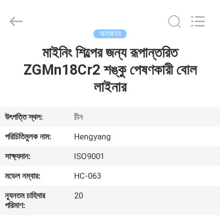
Zhengzhou
Hengyang
Industrial
Co.,
Ltd.
অন্যান্য
All
Rights
মাইনিং শিল্পের জন্য রূপান্তরিত
বাড়ি
Reserved.
ZGMn18Cr2 শঙ্কু পেষণকারী বোল
পণ্য
লাইনার
আমাদের
উৎপত্তি স্থল:
চীন
সম্পর্কে
পরিচিতিমুলক নাম:
Hengyang
সাক্ষ্যদান:
ISO9001
কারখানা
মডেল নম্বার:
HC-063
ভ্রমণ
ন্যূনতম চাহিদার
20
পরিমাণ:
মান