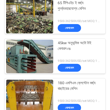
65 টিপিএইচ ই বর্জ্য
পুনর্ব্যবহারযোগ্য মেশিন
9500-362500USD/set MOQ:1 সেট
যোগাযোগ
45kw অনুভূমিক অটো টাই
বেলারস rs
9500-362500USD/set MOQ:1 সেট
যোগাযোগ
180 এমপিএম ক্লেস্টোন বর্জ্য
বাছাইয়ের মেশিন
9500-362500USD/set MOQ:1 সেট
যোগাযোগ