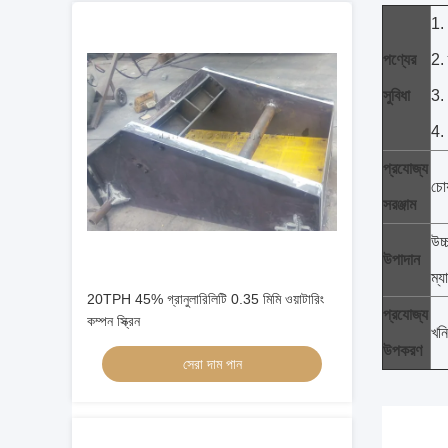
1. 
পণ্যের
2. 
সুবিধা
3. 
4. 
প্রযোজ্য
চোয
সরঞ্জাম
উচ্
উপাদান
ম্য
20TPH 45% গ্রানুলারিলিটি 0.35 মিমি ওয়াটারিং
প্রযোজ্য
কম্পন স্ক্রিন
খনি
উপকরণ
সেরা দাম পান