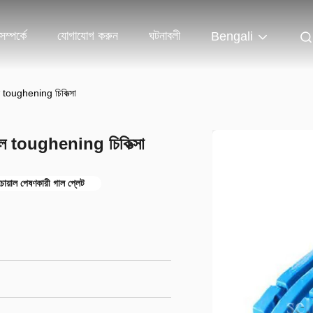
ম্পর্কে
যোগাযোগ করুন
ঘটনাবলী
Bengali
জল toughening চিকিত্সা
ট জল toughening চিকিত্সা
়াল পেষণকারী গাল প্লেট