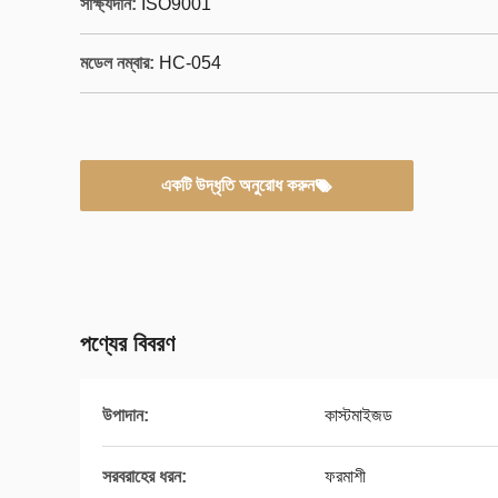
সাক্ষ্যদান:
ISO9001
মডেল নম্বার:
HC-054
একটি উদ্ধৃতি অনুরোধ করুন
পণ্যের বিবরণ
উপাদান:
কাস্টমাইজড
সরবরাহের ধরন:
ফরমাশী