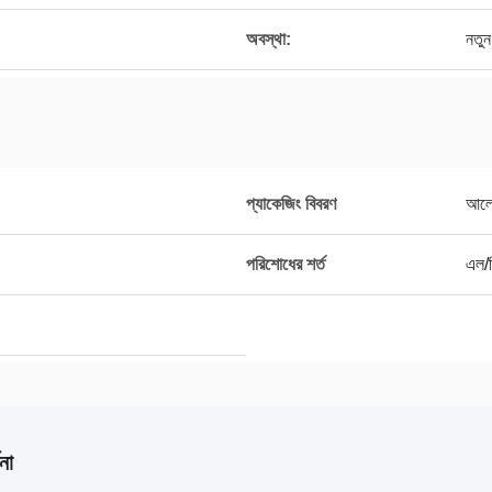
অবস্থা:
নতুন
প্যাকেজিং বিবরণ
আলো
পরিশোধের শর্ত
এল/স
না