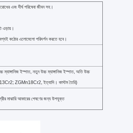
্রতিরোধের এবং দীর্ঘ পরিষেবা জীবন সহ।
ি এড়ায়।
কে অবশ্যই কঠোর এলোমেলো পরিদর্শন করতে হবে।
চ ম্যাঙ্গানিজ ইস্পাত, নতুন উচ্চ ম্যাঙ্গানিজ ইস্পাত, অতি উচ্চ
াত (ZGMn13Cr2; ZGMn18Cr2, ইত্যাদি। কাস্টম তৈরি)
গ্রীর মাঝারি আকারের পেষণের জন্য উপযুক্ত