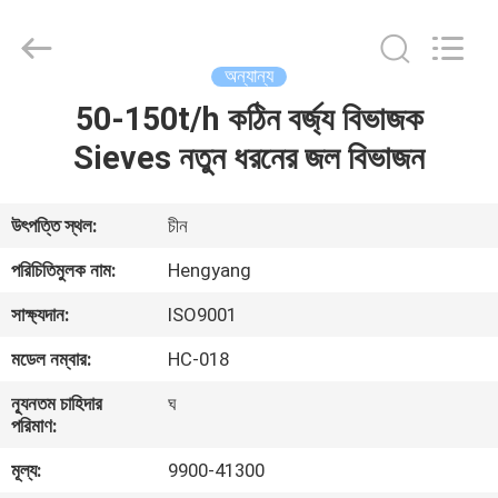
Zhengzhou
Hengyang
Industrial
Co.,
Ltd.
অন্যান্য
All
Rights
50-150t/h কঠিন বর্জ্য বিভাজক
বাড়ি
Reserved.
Sieves নতুন ধরনের জল বিভাজন
পণ্য
উৎপত্তি স্থল:
চীন
আমাদের
পরিচিতিমুলক নাম:
Hengyang
সম্পর্কে
সাক্ষ্যদান:
ISO9001
মডেল নম্বার:
HC-018
কারখানা
ন্যূনতম চাহিদার
ঘ
ভ্রমণ
পরিমাণ:
মূল্য:
9900-41300
মান