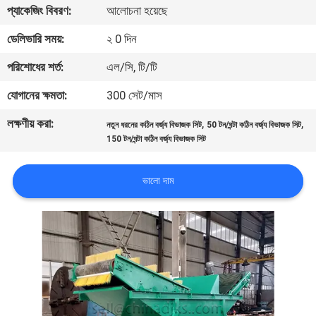
প্যাকেজিং বিবরণ:
আলোচনা হয়েছে
নিয়ন্ত্রণ
ডেলিভারি সময়:
২ 0 দিন
যোগাযোগ
পরিশোধের শর্ত:
এল/সি, টি/টি
করুন
যোগানের ক্ষমতা:
300 সেট/মাস
লক্ষণীয় করা:
,
,
নতুন ধরনের কঠিন বর্জ্য বিভাজক সিট
50 টন/ঘন্টা কঠিন বর্জ্য বিভাজক সিট
খবর
150 টন/ঘন্টা কঠিন বর্জ্য বিভাজক সিট
মামলা
ভালো দাম
সাইট
ম্যাপ
গোপনীয়তা