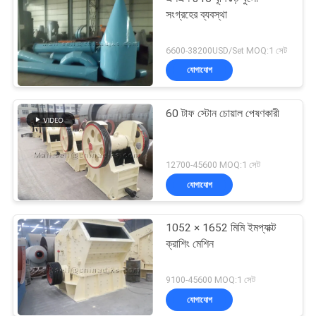
সংগ্রহের ব্যবস্থা
6600-38200USD/Set MOQ:1 সেট
যোগাযোগ
60 টাফ স্টোন চোয়াল পেষণকারী
12700-45600 MOQ:1 সেট
যোগাযোগ
1052 × 1652 মিমি ইমপ্যাক্ট
ক্রাশিং মেশিন
9100-45600 MOQ:1 সেট
যোগাযোগ