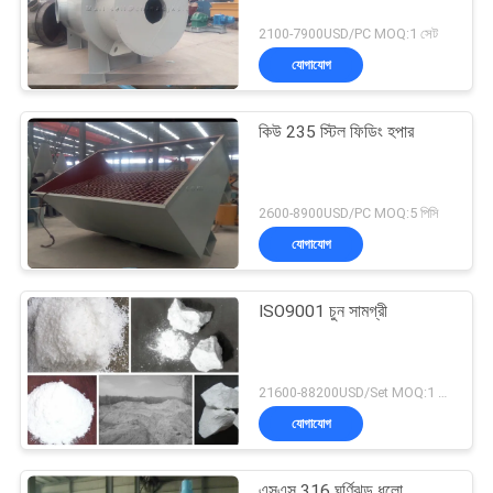
2100-7900USD/PC MOQ:1 সেট
যোগাযোগ
কিউ 235 স্টিল ফিডিং হপার
2600-8900USD/PC MOQ:5 পিসি
যোগাযোগ
ISO9001 চুন সামগ্রী
21600-88200USD/Set MOQ:1 সেট
যোগাযোগ
এসএস 316 ঘূর্ণিঝড় ধুলো