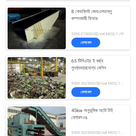
8 কেডব্লিউ জেডএসডাব্লু
কম্পনকারী ফিডার
3000-21560USD/set MOQ:1 সেট
যোগাযোগ
65 টিপিএইচ ই বর্জ্য
পুনর্ব্যবহারযোগ্য মেশিন
9500-362500USD/set MOQ:1 সেট
যোগাযোগ
45kw অনুভূমিক অটো টাই
বেলারস rs
9500-362500USD/set MOQ:1 সেট