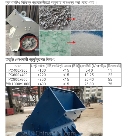
ব্যবধানটিও বিভিন্ন প্রয়োজনীয়তা অনুসারে সামঞ্জস্য করা যেতে পারে।
হাতুড়ি পেষণকারী প্রযুক্তিগত বিবরণ:
মডেল
ইনপুট সাইজ (মিমি)
আউটপুট আকার (মিমি)
ক্যাপাসিটি (t/h)
শক্তি (কিলোওয়াট)
PC400x300
<100
<15
5-10
11
PC600x400
<220
<15
10-25
22
PC800x600
<350
<15
20-40
55
পিসি 1000x1000
<400
<15
25-80
75