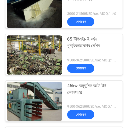
3000-21560USD/set MOQ:1 সেট
যোগাযোগ
65 টিপিএইচ ই বর্জ্য
পুনর্ব্যবহারযোগ্য মেশিন
9500-362500USD/set MOQ:1 সেট
যোগাযোগ
45kw অনুভূমিক অটো টাই
বেলারস rs
9500-362500USD/set MOQ:1 সেট
যোগাযোগ