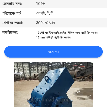
ডেলিভারি সময়:
10 দিন
নিয়ন্ত্রণ
পরিশোধের শর্ত:
এল/সি, টি/টি
যোগাযোগ
যোগানের ক্ষমতা:
300 সেট/মাস
করুন
লক্ষণীয় করা:
,
,
10t/H খাদ স্টিল ক্রাশিং মেশিন
75kw কয়লা হাতুড়ি মিল ক্রাশার
15mm আউটপুট হাতুড়ি মিল ক্রাশার
খবর
ভালো দাম
মামলা
সাইট
ম্যাপ
গোপনীয়তা