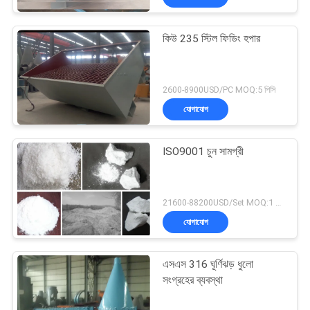
কিউ 235 স্টিল ফিডিং হপার
2600-8900USD/PC MOQ:5 পিসি
যোগাযোগ
ISO9001 চুন সামগ্রী
21600-88200USD/Set MOQ:1 সেট
যোগাযোগ
এসএস 316 ঘূর্ণিঝড় ধুলো
সংগ্রহের ব্যবস্থা