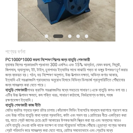
নীতি
পণ্যের বর্ণনা
PC1000*1000 কয়লা নিষ্পেষণ শিল্পের জন্য হাতুড়ি পেষণকারী
হ্যামার মিলের প্রকারগুলি প্রধানত 300 এমপিএ এবং 15% আর্দ্রতা, যেমন কয়লা, সিমেন্ট,
জিপসাম, অ্যালুমেন, ইট, টাইল, চুনাপাথর ইত্যাদির সাথে মাঝারি শক্ত বা ভঙ্গুর উপকরণ চূর্ণ করার
জন্য ব্যবহৃত হয়। গঠন, বড় নিষ্পেষণ অনুপাত, উচ্চ উত্পাদন দক্ষতা, অভিন্ন কণার আকার,
ইত্যাদি এই সরঞ্জামগুলি গ্রাহকদের অনুরোধ হিসাবে বিভিন্ন ডিসচার্জ গ্রানুলারিটিতে পৌঁছানোর
জন্য সামঞ্জস্য করা যেতে পারে।
হাতুড়ি পেষণকারী
পাথর ক্রাশিং সরঞ্জামগুলির মধ্যে সবচেয়ে সাধারণ।একে হাতুড়ি কলও বলা হয়।
এটির উচ্চ উত্পাদন ক্ষমতা, কম শক্তি খরচ, সাধারণ কাঠামো, নির্ভরযোগ্য গুণমান, সহজ
রক্ষণাবেক্ষণ ইত্যাদি।
হাতুড়ি পেষণকারী কাজ নীতি
মোটর ক্রটার গহ্বরে দ্রুত রটার চালায়।কাঁচামাল ফিডিং ইনলেটের মাধ্যমে ক্রাশারে প্রবেশ করে
এবং উচ্চ গতির হাতুড়ি মাথা দ্বারা প্রভাবিত, কাটা এবং স্থল হয়।রোটারের নীচে একত্রিত করা
হয়, যাতে গ্রেট জালের চেয়ে ছোট আকারের উপকরণগুলি স্ক্রিন করা হয় এবং অন্যদের আরও
বেশি হাতুড়ি দেওয়া বাকি থাকে যতক্ষণ না তারা স্ট্যান্ডার্ড সাইজে পৌঁছায়।চূড়ান্ত পণ্যের আকার
গ্রেট পরিবর্তন করে সামঞ্জস্য করা যেতে পারে, রোটার সমবেতভাবে এবং গ্রেটের মধ্যে