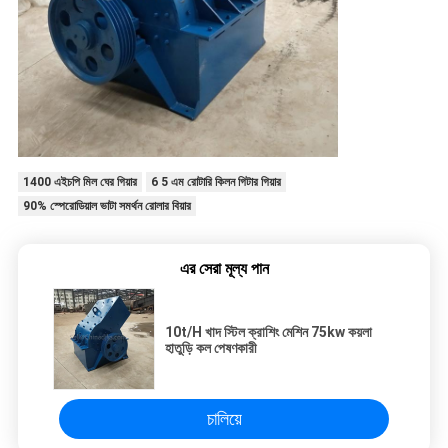
1400 এইচপি মিল ঘের গিয়ার
6 5 এম রোটারি কিলন গিটার গিয়ার
90% স্পেরোডিয়াল ভাটা সমর্থন রোলার বিয়ার
এর সেরা মূল্য পান
10t/H খাদ স্টিল ক্রাশিং মেশিন 75kw কয়লা
হাতুড়ি কল পেষণকারী
চালিয়ে