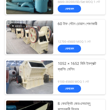
6600-38200USD/Set MOQ:1 সেট
যোগাযোগ
60 টাফ স্টোন চোয়াল পেষণকারী
12700-45600 MOQ:1 সেট
যোগাযোগ
1052 × 1652 মিমি ইমপ্যাক্ট
ক্রাশিং মেশিন
9100-45600 MOQ:1 সেট
যোগাযোগ
8 কেডব্লিউ জেডএসডাব্লু
কম্পনকারী ফিডার