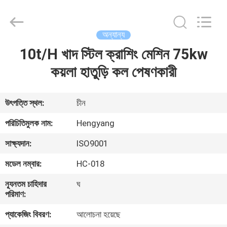
Zhengzhou
Hengyang
Industrial
Co.,
Ltd.
অন্যান্য
All
Rights
10t/H খাদ স্টিল ক্রাশিং মেশিন 75kw
বাড়ি
Reserved.
কয়লা হাতুড়ি কল পেষণকারী
পণ্য
উৎপত্তি স্থল:
চীন
আমাদের
পরিচিতিমুলক নাম:
Hengyang
সম্পর্কে
সাক্ষ্যদান:
ISO9001
মডেল নম্বার:
HC-018
কারখানা
ন্যূনতম চাহিদার
ঘ
ভ্রমণ
পরিমাণ:
প্যাকেজিং বিবরণ:
আলোচনা হয়েছে
মান