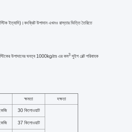
স্টিক ইত্যাদি)।কংক্রিট উপাদান এখনও রাস্তার ভিত্তি তৈরিতে
3
ং প্লাস্টিকের উপাদানের ঘনত্ব 1000kg/m এর কম
সুইপ বেল্ট পরিবাহক
ক্ষমতা
দক্ষতা
কেজি
30 কিলোওয়াট
কেজি
37 কিলোওয়াট