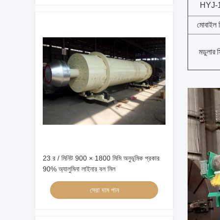
HYJ-
মোবাইল 
মডুলার 
23 র / মিনিট 900 × 1800 মিমি অনুভূমিক প্রকার
90% অ্যালুমিনা লাইনার বল মিল
সেরা দাম পান