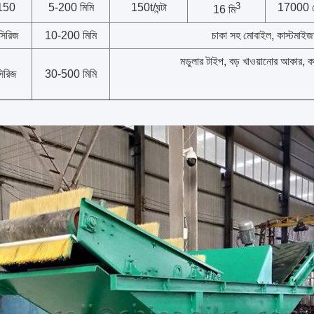
3
150
5-200 মিমি
150t/ঘন্টা
17000 
16 মি
সিরিজ
10-200 মিমি
চাকা সহ মোবাইল, কাস্টমাই
মডুলার টাইপ, বড় খাওয়ানোর আকার, 
সিরিজ
30-500 মিমি