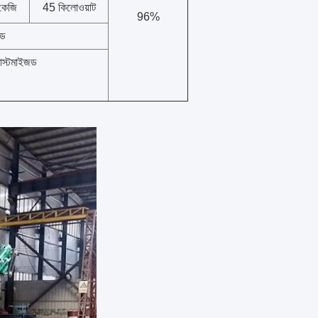
কেজি
45 কিলোওয়াট
96%
জড
কাস্টমাইজড