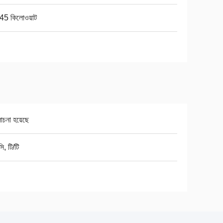
45 কিলোওয়াট
চনা হয়েছে
ি, টি/টি