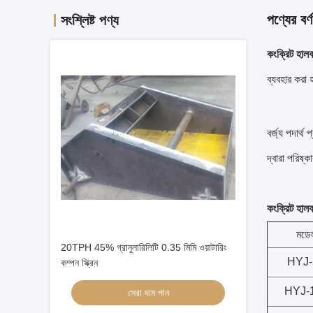
পণ্যের বর্ণ
সংশ্লিষ্ট পণ্য
কংক্রিট হাল
ব্যবহার করা 
বর্জ্য পদার্
দ্বারা পরিষ্
কংক্রিট হাল
মডে
20TPH 45% গ্রানুলারিলিটি 0.35 মিমি ওয়াটারিং
HYJ-
কম্পন স্ক্রিন
HYJ-
সেরা দাম পান