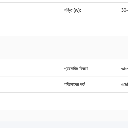
শক্তি (w):
30-
প্যাকেজিং বিবরণ
আলো
পরিশোধের শর্ত
এল/স