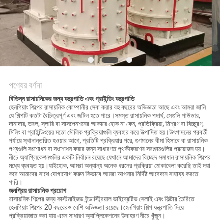
নীতি
পণ্যের বর্ণনা
বিভিন্ন রাসায়নিকের জন্য যন্ত্রপাতি এবং গ্রাইন্ডিং যন্ত্রপাতি
হেনগিয়াং শিল্পের রাসায়নিক কোম্পানীর সেবা করার বহু বছরের অভিজ্ঞতা আছে এবং আমরা জানি
যে শিল্পটি কতটা বৈচিত্রপূর্ণ এবং জটিল হতে পারে।সমস্ত রাসায়নিক পদার্থ, সেগুলি পাউডার,
দানাদার, তরল, স্লারি বা সাসপেনশনের আকারে হোক না কেন, প্রতিক্রিয়া, মিশ্রণ বা বিচ্ছুরণ,
মিলিং বা গ্রাইন্ডিংয়ের মতো মৌলিক প্রক্রিয়াগুলি ব্যবহার করে উত্পাদিত হয়।উৎপাদনের পরবর্তী
পর্যায়ে স্থানান্তরিত হওয়ার আগে, প্রতিটি প্রক্রিয়ার পরে, গুণমানের বীমা হিসাবে বা রাসায়নিক
পণ্যগুলি সংশোধন বা সংশোধন করার জন্য সাধারণত পৃথকীকরণের সরঞ্জামগুলির প্রয়োজন হয়।
নীচে অ্যাপ্লিকেশনগুলির একটি নির্বাচন রয়েছে যেখানে আমাদের বিচ্ছেদ সমাধান রাসায়নিক শিল্পের
মধ্যে ব্যবহৃত হয়।যাইহোক, আমরা অন্যান্য অনেক ধরনের প্রক্রিয়া মোকাবেলা করেছি তাই দয়া
করে আমাদের সাথে যোগাযোগ করুন কিভাবে আমরা আপনার নির্দিষ্ট আবেদনে সাহায্য করতে
পারি।
জনপ্রিয় রাসায়নিক প্রয়োগ
রাসায়নিক শিল্পের জন্য কাস্টমাইজড ইন্ডাস্ট্রিয়াল ভাইব্রেটিভ সেলাই এবং ফিল্টার তৈরিতে
হেনগিয়াং শিল্পের 20 বছরেরও বেশি অভিজ্ঞতা রয়েছে।হেনগিয়াং শিল্প যন্ত্রপাতি দিয়ে
প্রক্রিয়াজাত করা যায় এমন সাধারণ অ্যাপ্লিকেশনের উদাহরণ নীচে খুঁজুন।