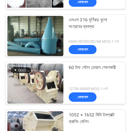
যোগাযোগ
এসএস 316 ঘূর্ণিঝড় ধুলো
সংগ্রহের ব্যবস্থা
6600-38200USD/Set MOQ:1 সেট
যোগাযোগ
60 টাফ স্টোন চোয়াল পেষণকারী
12700-45600 MOQ:1 সেট
যোগাযোগ
1052 × 1652 মিমি ইমপ্যাক্ট
ক্রাশিং মেশিন