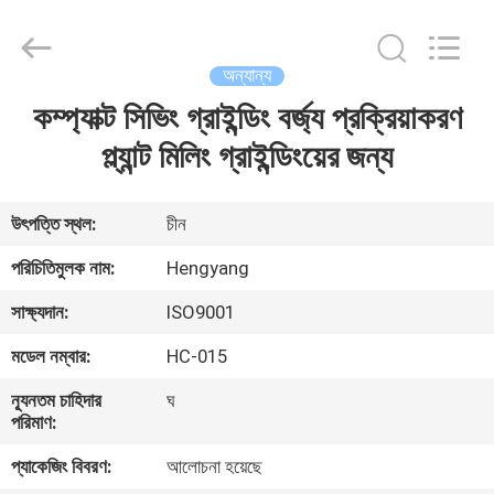
Zhengzhou
Hengyang
Industrial
Co.,
Ltd.
অন্যান্য
All
Rights
কম্প্যাক্ট সিভিং গ্রাইন্ডিং বর্জ্য প্রক্রিয়াকরণ
বাড়ি
Reserved.
প্ল্যান্ট মিলিং গ্রাইন্ডিংয়ের জন্য
পণ্য
উৎপত্তি স্থল:
চীন
আমাদের
পরিচিতিমুলক নাম:
Hengyang
সম্পর্কে
সাক্ষ্যদান:
ISO9001
মডেল নম্বার:
HC-015
কারখানা
ন্যূনতম চাহিদার
ঘ
ভ্রমণ
পরিমাণ:
প্যাকেজিং বিবরণ:
আলোচনা হয়েছে
মান