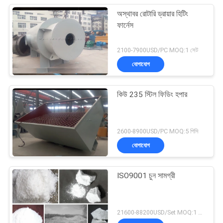
অস্থাবর রোটারি ড্রায়ার হিটিং
ফার্নেস
2100-7900USD/PC MOQ:1 সেট
যোগাযোগ
কিউ 235 স্টিল ফিডিং হপার
2600-8900USD/PC MOQ:5 পিসি
যোগাযোগ
ISO9001 চুন সামগ্রী
21600-88200USD/Set MOQ:1 সেট