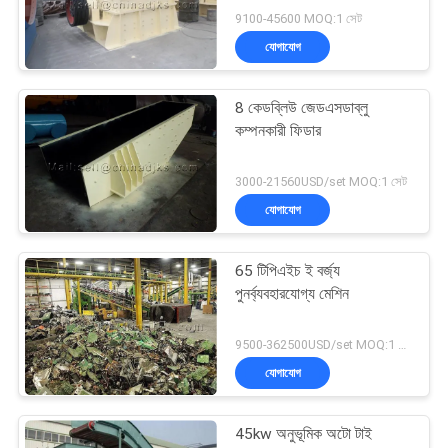
9100-45600 MOQ:1 সেট
যোগাযোগ
8 কেডব্লিউ জেডএসডাব্লু
কম্পনকারী ফিডার
3000-21560USD/set MOQ:1 সেট
যোগাযোগ
65 টিপিএইচ ই বর্জ্য
পুনর্ব্যবহারযোগ্য মেশিন
9500-362500USD/set MOQ:1 সেট
যোগাযোগ
45kw অনুভূমিক অটো টাই