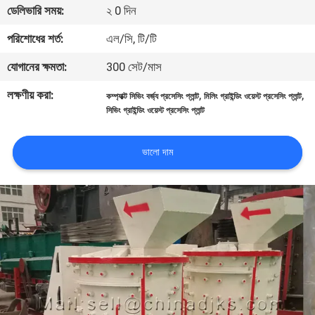
ডেলিভারি সময়:
২ 0 দিন
নিয়ন্ত্রণ
পরিশোধের শর্ত:
এল/সি, টি/টি
যোগাযোগ
যোগানের ক্ষমতা:
300 সেট/মাস
করুন
লক্ষণীয় করা:
,
,
কম্প্যাক্ট সিভিং বর্জ্য প্রসেসিং প্লান্ট
মিলিং গ্রাইন্ডিং ওয়েস্ট প্রসেসিং প্লান্ট
সিভিং গ্রাইন্ডিং ওয়েস্ট প্রসেসিং প্লান্ট
খবর
ভালো দাম
মামলা
সাইট
ম্যাপ
গোপনীয়তা