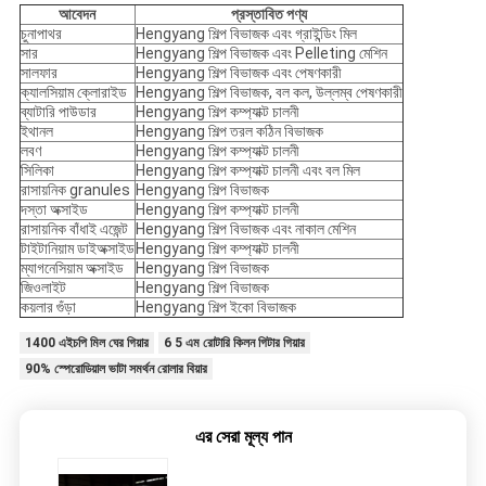
আবেদন
প্রস্তাবিত পণ্য
চুনাপাথর
Hengyang শিল্প বিভাজক এবং গ্রাইন্ডিং মিল
সার
Hengyang শিল্প বিভাজক এবং Pelleting মেশিন
সালফার
Hengyang শিল্প বিভাজক এবং পেষণকারী
ক্যালসিয়াম ক্লোরাইড
Hengyang শিল্প বিভাজক, বল কল, উল্লম্ব পেষণকারী
ব্যাটারি পাউডার
Hengyang শিল্প কম্প্যাক্ট চালনী
ইথানল
Hengyang শিল্প তরল কঠিন বিভাজক
লবণ
Hengyang শিল্প কম্প্যাক্ট চালনী
সিলিকা
Hengyang শিল্প কম্প্যাক্ট চালনী এবং বল মিল
রাসায়নিক granules
Hengyang শিল্প বিভাজক
দস্তা অক্সাইড
Hengyang শিল্প কম্প্যাক্ট চালনী
রাসায়নিক বাঁধাই এজেন্ট
Hengyang শিল্প বিভাজক এবং নাকাল মেশিন
টাইটানিয়াম ডাইঅক্সাইড
Hengyang শিল্প কম্প্যাক্ট চালনী
ম্যাগনেসিয়াম অক্সাইড
Hengyang শিল্প বিভাজক
জিওলাইট
Hengyang শিল্প বিভাজক
কয়লার গুঁড়া
Hengyang শিল্প ইকো বিভাজক
1400 এইচপি মিল ঘের গিয়ার
6 5 এম রোটারি কিলন গিটার গিয়ার
90% স্পেরোডিয়াল ভাটা সমর্থন রোলার বিয়ার
এর সেরা মূল্য পান