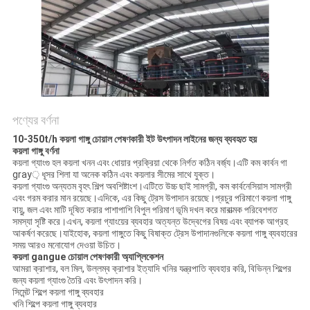
নীতি
পণ্যের বর্ণনা
10-350t/h কয়লা গাঙ্গু চোয়াল পেষণকারী ইট উৎপাদন লাইনের জন্য ব্যবহৃত হয়
কয়লা গাঙ্গু বর্ণনা
কয়লা গ্যাংগু হল কয়লা খনন এবং ধোয়ার প্রক্রিয়া থেকে নির্গত কঠিন বর্জ্য।এটি কম কার্বন গা
gray় ধূসর শিলা যা অনেক কঠিন এবং কয়লার সীমের সাথে যুক্ত।
কয়লা গ্যাংগু অন্যতম বৃহৎ শিল্প অবশিষ্টাংশ।এটিতে উচ্চ ছাই সামগ্রী, কম কার্বনেসিয়াস সামগ্রী
এবং গরম করার মান রয়েছে।এদিকে, এর কিছু ট্রেস উপাদান রয়েছে।প্রচুর পরিমাণে কয়লা গাঙ্গু
বায়ু, জল এবং মাটি দূষিত করার পাশাপাশি বিপুল পরিমাণ ভূমি দখল করে মারাত্মক পরিবেশগত
সমস্যা সৃষ্টি করে।এখন, কয়লা গ্যাংয়ের ব্যবহার অত্যন্ত উদ্বেগের বিষয় এবং ব্যাপক আগ্রহ
আকর্ষণ করেছে।যাইহোক, কয়লা গাঙ্গুতে কিছু বিষাক্ত ট্রেস উপাদানগুলিকে কয়লা গাঙ্গু ব্যবহারের
সময় আরও মনোযোগ দেওয়া উচিত।
কয়লা gangue চোয়াল পেষণকারী অ্যাপ্লিকেশন
আমরা ক্রাশার, বল মিল, উল্লম্ব ক্রাশার ইত্যাদি খনির যন্ত্রপাতি ব্যবহার করি, বিভিন্ন শিল্পের
জন্য কয়লা গ্যাংগু তৈরি এবং উৎপাদন করি।
সিমেন্ট শিল্পে কয়লা গাঙ্গু ব্যবহার
খনি শিল্পে কয়লা গাঙ্গু ব্যবহার