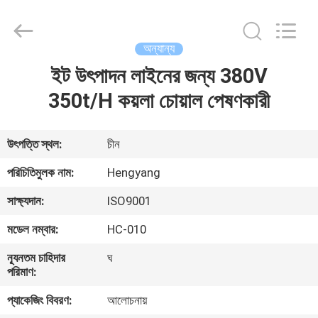
Zhengzhou
Hengyang
Industrial
Co.,
Ltd.
অন্যান্য
All
Rights
ইট উৎপাদন লাইনের জন্য 380V
বাড়ি
Reserved.
350t/H কয়লা চোয়াল পেষণকারী
পণ্য
উৎপত্তি স্থল:
চীন
আমাদের
পরিচিতিমুলক নাম:
Hengyang
সম্পর্কে
সাক্ষ্যদান:
ISO9001
মডেল নম্বার:
HC-010
কারখানা
ন্যূনতম চাহিদার
ঘ
ভ্রমণ
পরিমাণ:
প্যাকেজিং বিবরণ:
আলোচনায়
মান