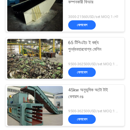
কম্পনকারী ফিডার
3000-21560USD/set MOQ:1 সেট
যোগাযোগ
65 টিপিএইচ ই বর্জ্য
পুনর্ব্যবহারযোগ্য মেশিন
9500-362500USD/set MOQ:1 সেট
যোগাযোগ
45kw অনুভূমিক অটো টাই
বেলারস rs
9500-362500USD/set MOQ:1 সেট
যোগাযোগ