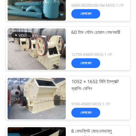
6600-38200USD/Set MOQ:1 সেট
যোগাযোগ
60 টাফ স্টোন চোয়াল পেষণকারী
12700-45600 MOQ:1 সেট
যোগাযোগ
1052 × 1652 মিমি ইমপ্যাক্ট
ক্রাশিং মেশিন
9100-45600 MOQ:1 সেট
যোগাযোগ
8 কেডব্লিউ জেডএসডাব্লু