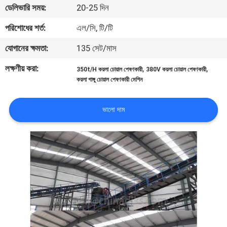
ডেলিভারি সময়:
20-25 দিন
নিয়ন্ত্রণ
পরিশোধের শর্ত:
এল/সি, টি/টি
যোগাযোগ
যোগানের ক্ষমতা:
135 সেট/মাস
করুন
লক্ষণীয় করা:
,
,
350t/H কয়লা চোয়াল পেষণকারী
380V কয়লা চোয়াল পেষণকারী
কয়লা গাঙ্গু চোয়াল পেষণকারী মেশিন
খবর
ভালো দাম
মামলা
সাইট
ম্যাপ
গোপনীয়তা