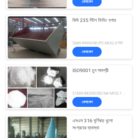
যোগাযোগ
কিউ 235 স্টিল ফিডিং হপার
2600-8900USD/PC MOQ:5 পিসি
যোগাযোগ
ISO9001 চুন সামগ্রী
21600-88200USD/Set MOQ:1 সেট
যোগাযোগ
এসএস 316 ঘূর্ণিঝড় ধুলো
সংগ্রহের ব্যবস্থা