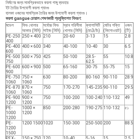
নির্মাণের জন্য সামগ্রিকভাবে কয়লা গাঙ্গু ব্যবহার
ইট তৈরির উপযোগী কয়লা গ্যাংগু
হালকা ওজনের সামগ্রিক তৈরির জন্য উপযোগী কয়লা গ্যাংগু।
কয়লা gangue চোয়াল পেষণকারী প্রযুক্তিগত বিবরণ:
মডেল
ফিড খোলার
সর্বোচ্চ ফিড
স্রাব পরিসীমা
ক্যাপাসিটি
মোটর শক্তি
ওজন
আকার (মিমি)
সাইজ (মিমি)
খোলার (মিমি)
(m3/h)
(কিলোওয়াট)
(টি)
PE-250
250 × 400
210
20-60
3-13
15
2.8
400
PE-400
400 × 600
340
40-100
10-40
30
6.5
600
PE-500
500 × 750
425
50-100
28.5-
55
10.8
750
62.5
PE-600
600 × 900
500
65-160
30-75
55-75
15
900
PE-750
750 ×
630
80-200
80-160
90-110
28.9
1060
1060
PE-870
870 ×
750
170-270
145-235
90-110
29.5
1060
1060
PE-900
900 ×
750
100-200
100-240
110-132
49
1200
1200
PE-
1000 ×
850
200-280
190-275
110-132
৫১
1000
1200
1200
PE-
1200 1500
1020
150-300
250-500
200
88.5
1200
1500
PEX-
150 × 750
120
10-40
5-16
15
2.5