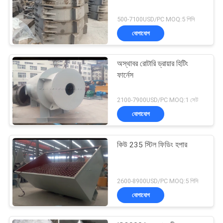
500-7100USD/PC MOQ:5 পিসি
যোগাযোগ
অস্থাবর রোটারি ড্রায়ার হিটিং
ফার্নেস
2100-7900USD/PC MOQ:1 সেট
যোগাযোগ
কিউ 235 স্টিল ফিডিং হপার
2600-8900USD/PC MOQ:5 পিসি
যোগাযোগ