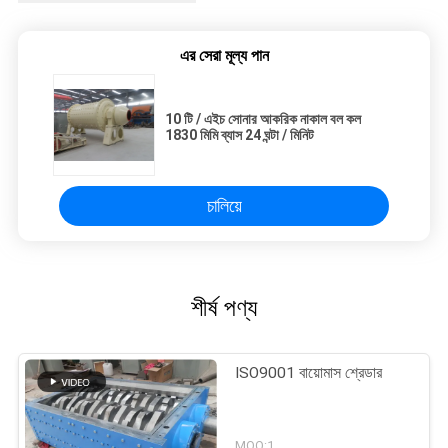
এর সেরা মূল্য পান
10 টি / এইচ সোনার আকরিক নাকাল বল কল
1830 মিমি ব্যাস 24 ঘন্টা / মিনিট
চালিয়ে
শীর্ষ পণ্য
ISO9001 বায়োমাস শ্রেডার
MOQ:1