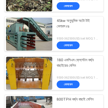
যোগাযোগ
45kw অনুভূমিক অটো টাই
বেলারস rs
9500-362500USD/set MOQ:1 সেট
যোগাযোগ
180 এমপিএম ক্লেস্টোন বর্জ্য
বাছাইয়ের মেশিন
9500-362500USD/set MOQ:1 সেট
যোগাযোগ
800TPH বর্জ্য বাছাই মেশিন