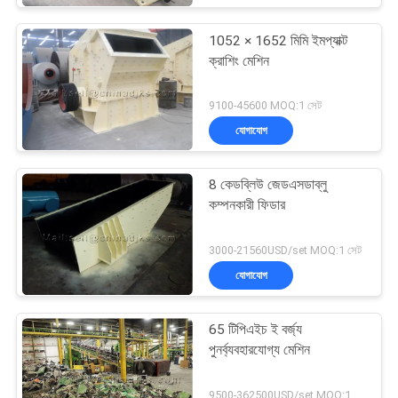
1052 × 1652 মিমি ইমপ্যাক্ট
ক্রাশিং মেশিন
9100-45600 MOQ:1 সেট
যোগাযোগ
8 কেডব্লিউ জেডএসডাব্লু
কম্পনকারী ফিডার
3000-21560USD/set MOQ:1 সেট
যোগাযোগ
65 টিপিএইচ ই বর্জ্য
পুনর্ব্যবহারযোগ্য মেশিন
9500-362500USD/set MOQ:1 সেট