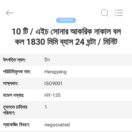
Zhengzhou
Hengyang
Industrial
Co.,
Ltd.
অন্যান্য
All
Rights
10 টি / এইচ সোনার আকরিক নাকাল বল
বাড়ি
Reserved.
কল 1830 মিমি ব্যাস 24 ঘন্টা / মিনিট
পণ্য
উৎপত্তি স্থল:
চীন
আমাদের
পরিচিতিমুলক নাম:
Hengyang
সম্পর্কে
সাক্ষ্যদান:
ISO9001
মডেল নম্বার:
HY-135
কারখানা
ন্যূনতম চাহিদার
1
ভ্রমণ
পরিমাণ:
প্যাকেজিং বিবরণ:
negociated
মান