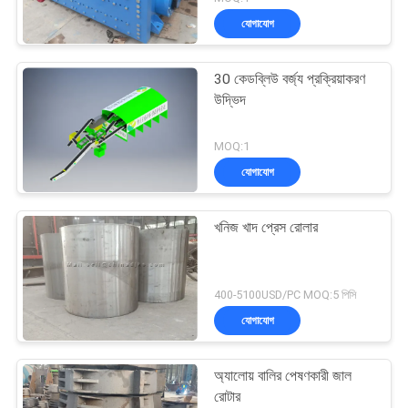
যোগাযোগ
30 কেডব্লিউ বর্জ্য প্রক্রিয়াকরণ
উদ্ভিদ
MOQ:1
যোগাযোগ
খনিজ খাদ প্রেস রোলার
400-5100USD/PC MOQ:5 পিসি
যোগাযোগ
অ্যালোয় বালির পেষণকারী জাল
রোটার