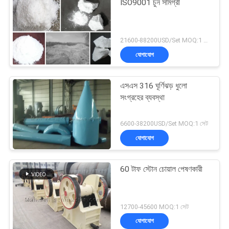
ISO9001 চুন সামগ্রী
21600-88200USD/Set MOQ:1 সেট
যোগাযোগ
এসএস 316 ঘূর্ণিঝড় ধুলো
সংগ্রহের ব্যবস্থা
6600-38200USD/Set MOQ:1 সেট
যোগাযোগ
60 টাফ স্টোন চোয়াল পেষণকারী
12700-45600 MOQ:1 সেট
যোগাযোগ