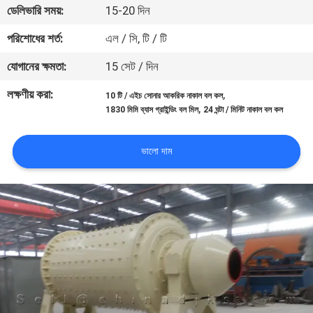
ডেলিভারি সময়:
15-20 দিন
নিয়ন্ত্রণ
পরিশোধের শর্ত:
এল / সি, টি / টি
যোগাযোগ
যোগানের ক্ষমতা:
15 সেট / দিন
করুন
লক্ষণীয় করা:
,
10 টি / এইচ সোনার আকরিক নাকাল বল কল
,
1830 মিমি ব্যাস গ্রাইন্ডিং বল মিল
24 ঘন্টা / মিনিট নাকাল বল কল
খবর
ভালো দাম
মামলা
সাইট
ম্যাপ
গোপনীয়তা