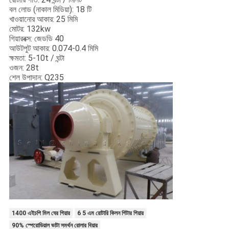
বল লোড (নাকাল মিডিয়া): 18 টি
খাওয়ানোর আকার: 25 মিমি
মোটর: 132kw
গিয়ারবক্স: জেডডি 40
আউটপুট আকার: 0.074-0.4 মিমি
ক্ষমতা: 5-10t / ঘন্টা
ওজন: 28t
শেল উপাদান: Q235
1400 এইচপি মিল ঘের গিয়ার
6 5 এম রোটারি কিলন গিটার গিয়ার
90% স্পেরোডিয়াল ভাটা সমর্থন রোলার বিয়ার