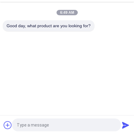
20TPH 45% গ্রানুলারিলিটি 0.35 মিমি ওয়াটারিং কম্পন স্ক্রিন
6:49 AM
23 র / মিনিট 900 × 1800 মিমি অনুভূমিক প্রকার 90% অ্যালুমিনা লাইনার বল মিল
Good day, what product are you looking for?
সব
মাইক্রন পাউডার গ্রিলিং 
ইএএফ ডাস্ট রিসাইক্লিং
মেশিন
ধাতুশিল্প প্রক্রিয়াকরণ লাইন
নাকাল বল মিল
পাথর ও বালি ধোয়ার লাইন
ঘূর্ণমান ভাটি
মোবাইল ক্রাশিং স্টেশন
রোটারি শুকানোর মেশিন
উদ্ধৃতির জন্য আবেদন