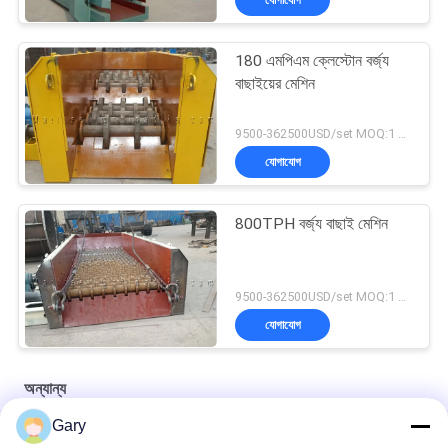
180 এমপিএম ক্লেস্টোন বর্জ্য
বাছাইয়ের মেশিন
9500-362500USD/set MOQ:1 সেট
যোগাযোগ
800TPH বর্জ্য বাছাই মেশিন
9500-362500USD/set MOQ:1 সেট
যোগাযোগ
অন্যান্য
Gary
50CBM 2.8M ব্যাস 8.4M দৈর্ঘ্য উচ্চ চাপ ট্যাঙ্ক