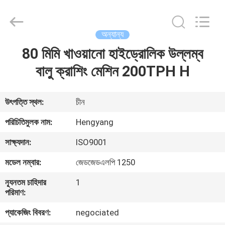
Zhengzhou
Hengyang
Industrial
Co.,
Ltd.
অন্যান্য
All
Rights
80 মিমি খাওয়ানো হাইড্রোলিক উল্লম্ব
বাড়ি
Reserved.
বালু ক্রাশিং মেশিন 200TPH H
পণ্য
উৎপত্তি স্থল:
চীন
আমাদের
পরিচিতিমুলক নাম:
Hengyang
সম্পর্কে
সাক্ষ্যদান:
ISO9001
মডেল নম্বার:
জেডজেডএলপি 1250
কারখানা
ন্যূনতম চাহিদার
1
ভ্রমণ
পরিমাণ:
প্যাকেজিং বিবরণ:
negociated
মান