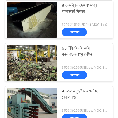
8 কেডব্লিউ জেডএসডাব্লু
কম্পনকারী ফিডার
3000-21560USD/set MOQ:1 সেট
যোগাযোগ
65 টিপিএইচ ই বর্জ্য
পুনর্ব্যবহারযোগ্য মেশিন
9500-362500USD/set MOQ:1 সেট
যোগাযোগ
45kw অনুভূমিক অটো টাই
বেলারস rs
9500-362500USD/set MOQ:1 সেট
যোগাযোগ