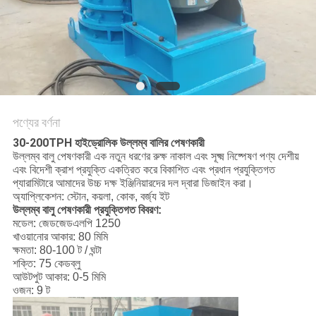
নীতি
পণ্যের বর্ণনা
30-200TPH হাইড্রোলিক উল্লম্ব বালির পেষণকারী
উল্লম্ব বালু পেষণকারী এক নতুন ধরণের রুক্ষ নাকাল এবং সূক্ষ্ম নিষ্পেষণ পণ্য দেশীয়
এবং বিদেশী ক্রাশ প্রযুক্তি একত্রিত করে বিকাশিত এবং প্রধান প্রযুক্তিগত
প্যারামিটারে আমাদের উচ্চ দক্ষ ইঞ্জিনিয়ারদের দল দ্বারা ডিজাইন করা।
অ্যাপ্লিকেশন: স্টোন, কয়লা, কোক, বর্জ্য ইট
উল্লম্ব বালু পেষণকারী প্রযুক্তিগত বিবরণ:
মডেল: জেডজেডএলপি 1250
খাওয়ানোর আকার: 80 মিমি
ক্ষমতা: 80-100 ট / ঘন্টা
শক্তি: 75 কেডব্লু
আউটপুট আকার: 0-5 মিমি
ওজন: 9 ট