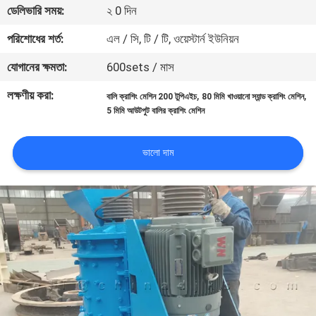
ডেলিভারি সময়:
২ 0 দিন
নিয়ন্ত্রণ
পরিশোধের শর্ত:
এল / সি, টি / টি, ওয়েস্টার্ন ইউনিয়ন
যোগাযোগ
যোগানের ক্ষমতা:
600sets / মাস
করুন
লক্ষণীয় করা:
,
,
বালি ক্রাশিং মেশিন 200 টুপিএইচ
80 মিমি খাওয়ানো স্যান্ড ক্রাশিং মেশিন
5 মিমি আউটপুট বালির ক্রাশিং মেশিন
খবর
ভালো দাম
মামলা
সাইট
ম্যাপ
গোপনীয়তা