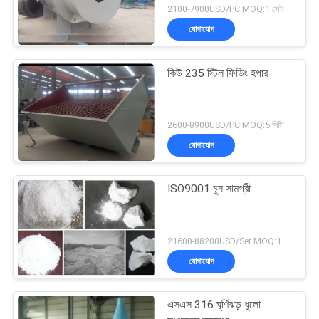
2100-7900USD/PC MOQ:1 সেট
যোগাযোগ
কিউ 235 স্টিল ফিডিং হপার
2600-8900USD/PC MOQ:5 পিসি
যোগাযোগ
ISO9001 চুন সামগ্রী
21600-88200USD/Set MOQ:1 সেট
যোগাযোগ
এসএস 316 ঘূর্ণিঝড় ধুলো