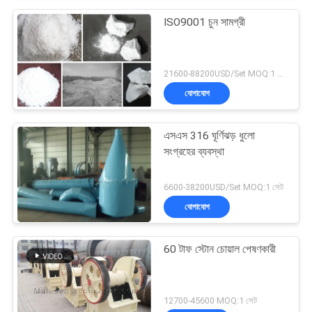
ISO9001 চুন সামগ্রী
21600-88200USD/Set MOQ:1 সেট
যোগাযোগ
এসএস 316 ঘূর্ণিঝড় ধুলো
সংগ্রহের ব্যবস্থা
6600-38200USD/Set MOQ:1 সেট
যোগাযোগ
60 টাফ স্টোন চোয়াল পেষণকারী
12700-45600 MOQ:1 সেট