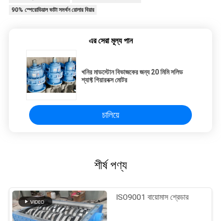
90% স্পেরোডিয়াল ভাটা সমর্থন রোলার বিয়ার
এর সেরা মূল্য পান
খনির মাডস্টোন বিভাজকের জন্য 20 মিমি সলিড
শ্যাফ্ট গিয়ারবক্স মোটর
চালিয়ে
শীর্ষ পণ্য
ISO9001 বায়োমাস শ্রেডার