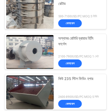
রোটার
500-7100USD/PC MOQ:5 পিসি
যোগাযোগ
অস্থাবর রোটারি ড্রায়ার হিটিং
ফার্নেস
2100-7900USD/PC MOQ:1 সেট
যোগাযোগ
কিউ 235 স্টিল ফিডিং হপার
2600-8900USD/PC MOQ:5 পিসি
যোগাযোগ