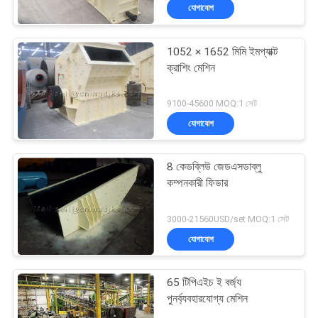
যোগাযোগ
1052 × 1652 মিমি ইমপ্যাক্ট
ক্রাশিং মেশিন
9100-45600 MOQ:1 সেট
যোগাযোগ
8 কেডব্লিউ জেডএসডাব্লু
কম্পনকারী ফিডার
3000-21560USD/set MOQ:1 সেট
যোগাযোগ
65 টিপিএইচ ই বর্জ্য
পুনর্ব্যবহারযোগ্য মেশিন