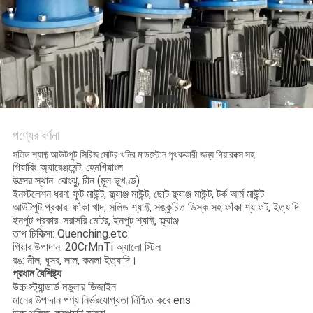
নীতি
পণ্যের বর্ণনা
সলিড শ্যাফ্ট আউটপুট সিরিজ মোটর খনির মাডস্টোন পৃথককারী জন্য গিয়ারবক্স সহ
গিয়ারিং অ্যারেঞ্জমেন্ট: হেনগিয়াংল
উত্সের স্থান: ঝেংঝু, চীন (মূল ভূখণ্ড)
ইনস্টলেশন ধরণ: ফুট মাউন্ট, ফ্ল্যাঞ্জ মাউন্ট, ছোট ফ্ল্যাঞ্জ মাউন্ট, টর্ক আর্ম মাউন্ট
আউটপুট প্রকার: ফাঁকা খাদ, সলিড শ্যাফ্ট, সঙ্কুচিত ডিস্ক সহ ফাঁকা শ্যাফট, ইত্যাদি
ইনপুট প্রকার: সরাসরি মোটর, ইনপুট শ্যাফ্ট, ফ্ল্যাঞ্জ
তাপ চিকিত্সা: Quenching.etc
গিয়ার উপাদান: 20CrMnTi অ্যালো স্টিল
রঙ: নীল, ধূসর, লাল, কমলা ইত্যাদি।
প্রধান বৈশিষ্ট্য
উচ্চ স্ট্যান্ডার্ড মডুলার ডিজাইন
মানের উপাদান পণ্য নির্ভরযোগ্যতা নিশ্চিত করে ens