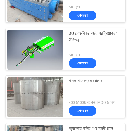
MOQ:1
যোগাযোগ
30 কেডব্লিউ বর্জ্য প্রক্রিয়াকরণ
উদ্ভিদ
MOQ:1
যোগাযোগ
খনিজ খাদ প্রেস রোলার
400-5100USD/PC MOQ:5 পিসি
যোগাযোগ
অ্যালোয় বালির পেষণকারী জাল