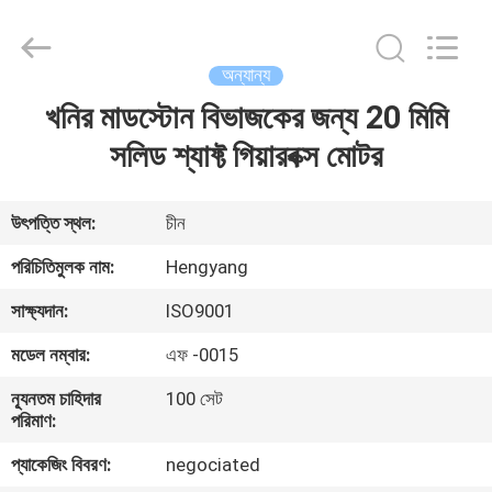
Zhengzhou
Hengyang
Industrial
Co.,
Ltd.
অন্যান্য
All
Rights
খনির মাডস্টোন বিভাজকের জন্য 20 মিমি
বাড়ি
Reserved.
সলিড শ্যাফ্ট গিয়ারবক্স মোটর
পণ্য
উৎপত্তি স্থল:
চীন
আমাদের
পরিচিতিমুলক নাম:
Hengyang
সম্পর্কে
সাক্ষ্যদান:
ISO9001
মডেল নম্বার:
এফ -0015
কারখানা
ন্যূনতম চাহিদার
100 সেট
ভ্রমণ
পরিমাণ:
প্যাকেজিং বিবরণ:
negociated
মান