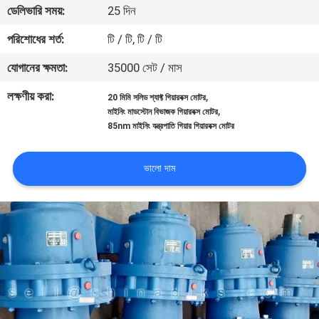
ডেলিভারি সময়:
25 দিন
নিয়ন্ত্রণ
পরিশোধের শর্ত:
টি / টি, টি / টি
যোগাযোগ
যোগানের ক্ষমতা:
35000 সেট / মাস
করুন
লক্ষণীয় করা:
,
20 মিমি সলিড শ্যাফ্ট গিয়ারবক্স মোটর
,
মাইনিং মাডস্টোন বিভাজক গিয়ারবক্স মোটর
85nm মাইনিং যন্ত্রপাতি গিয়ার গিয়ারবক্স মোটর
খবর
ভালো দাম
মামলা
সাইট
ম্যাপ
গোপনীয়তা