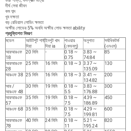
উচ্চ শক্তি, কমপ্যাক্ট মাত্রা
দীর্ঘ সেবা জীবন
কম শব্দ
খুব দক্ষতা
বড় রেডিয়াল লোডিং ক্ষমতা
অক্ষীয় লোডের 5% অবধি অক্ষীয় লোড ক্ষমতা ability
প্রযুক্তিগত বিবরণ
মডেল
আউটপুট শাফ্ট
ইনপুট খাদ
পাওয়ার
অনুপাত
সর্বাধিকটর্ক
দিয়া
দিয়া ia
(কেডব্লু)
(এনএম)
আরআরএফ
20 মিমি
-
0.18 ~
3.83 ~
85
18
0.75
74.84
আরআরএফ
25 মিমি
16 মিমি
0.18 ~ 3
3.37 ~
130
28
135.09
আরএফ 38
25 মিমি
16 মিমি
0.18 ~ 3
3.41 ~
200
134.82
আর /
30 মিমি
19 মিমি
0.18 ~
3.83 ~
300
আরএফ 48
5.5
176.88
আরআরএফ
35 মিমি
19 মিমি
0.18 ~
4.39 ~
450
57
7.5
186.89
আরএফ 68
35 মিমি
19 মিমি
0.18 ~
4.29 ~
600
7.5
199.81
আরআরএফ
40 মিমি
24 মিমি
0.18 ~
5.21 ~
820
78
11
195.24