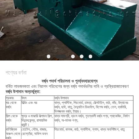
নীতি
পণ্যের বর্ণনা
বর্জ্য পদার্থ পরিচালনা ও পুনর্ব্যবহারযোগ্য
বর্ধিত লাভজনকতা এবং নিরাপদ পরিবেশের জন্য বর্জ্য পদার্থগুলির দাবি ও প্রক্রিয়াজাতকরণ
বর্জ্য উপাদান অন্তর্ভুক্ত:
প্রকার
উৎস
বর্জ্য উপাদান
ঘর থেকে
বিল্ডিং এবং ঘর
খাদ্য, প্লাস্টিক, পিচবোর্ড, চামড়া, টেক্সটাইল, কাঠ, কাঁচ, উদ্যানের
বর্জ্য
বর্জ্য, ছাই, ধাতু, বৈদ্যুতিন ডিভাইস, বিশেষ বর্জ্য, তেল, ব্যাটারি,
বিপজ্জনক বর্জ্য, টায়ার।
শিল্প থেকে
ক্ষুদ্র ও মাঝারি উত্পাদন শিল্প,
খাদ্য সামগ্রী, ধ্বংস বর্জ্য, গৃহস্থালী বর্জ্য পণ্য, প্যাকেজিং, নির্মাণ
বর্জ্য
বিদ্যুৎকেন্দ্র, রাসায়নিক
বর্জ্য, অ-মানক পণ্য,
প্ল্যান্ট।
বাণিজ্যিক
হোটেল, স্টোর, বাজার,
পিচবোর্ড, কাগজ, কাঠ, প্লাস্টিক, গ্লাস, খাদ্য অবশিষ্টাংশ, ধাতু
অঞ্চল থেকে
রেস্তোঁরা, অফিস ভবন
বর্জ্য