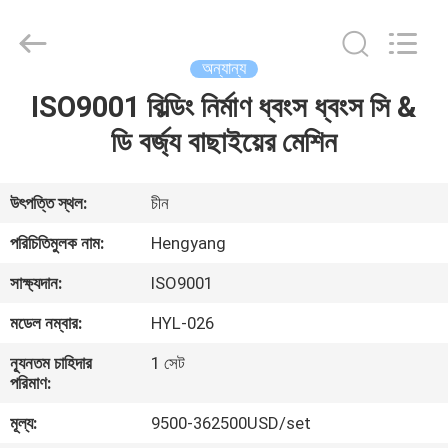
Zhengzhou
Hengyang
Industrial
Co.,
Ltd.
অন্যান্য
All
Rights
ISO9001 বিল্ডিং নির্মাণ ধ্বংস ধ্বংস সি &
বাড়ি
Reserved.
ডি বর্জ্য বাছাইয়ের মেশিন
পণ্য
উৎপত্তি স্থল:
চীন
আমাদের
পরিচিতিমুলক নাম:
Hengyang
সম্পর্কে
সাক্ষ্যদান:
ISO9001
মডেল নম্বার:
HYL-026
কারখানা
ন্যূনতম চাহিদার
1 সেট
ভ্রমণ
পরিমাণ:
মূল্য:
9500-362500USD/set
মান