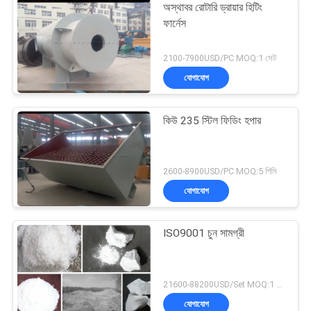
অস্থাবর রোটারি ড্রায়ার হিটিং
ফার্নেস
2100-7900USD/PC MOQ:1 সেট
যোগাযোগ
কিউ 235 স্টিল ফিডিং হপার
2600-8900USD/PC MOQ:5 পিসি
যোগাযোগ
ISO9001 চুন সামগ্রী
21600-88200USD/Set MOQ:1 সেট
যোগাযোগ