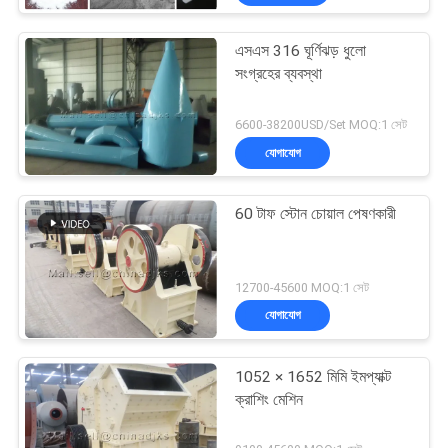
এসএস 316 ঘূর্ণিঝড় ধুলো
সংগ্রহের ব্যবস্থা
6600-38200USD/Set MOQ:1 সেট
যোগাযোগ
60 টাফ স্টোন চোয়াল পেষণকারী
12700-45600 MOQ:1 সেট
যোগাযোগ
1052 × 1652 মিমি ইমপ্যাক্ট
ক্রাশিং মেশিন