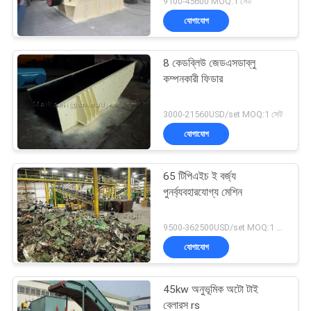
9100-45600 MOQ:1 সেট
যোগাযোগ
8 কেডব্লিউ জেডএসডাব্লু
কম্পনকারী ফিডার
3000-21560USD/set MOQ:1 সেট
যোগাযোগ
65 টিপিএইচ ই বর্জ্য
পুনর্ব্যবহারযোগ্য মেশিন
9500-362500USD/set MOQ:1 সেট
যোগাযোগ
45kw অনুভূমিক অটো টাই
বেলারস rs