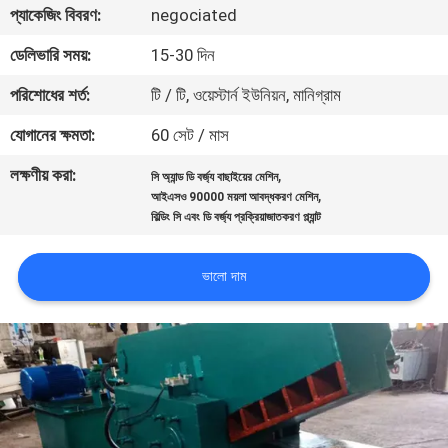
প্যাকেজিং বিবরণ:
negociated
নিয়ন্ত্রণ
ডেলিভারি সময়:
15-30 দিন
যোগাযোগ
পরিশোধের শর্ত:
টি / টি, ওয়েস্টার্ন ইউনিয়ন, মানিগ্রাম
করুন
যোগানের ক্ষমতা:
60 সেট / মাস
লক্ষণীয় করা:
,
সি অ্যান্ড ডি বর্জ্য বাছাইয়ের মেশিন
খবর
,
আইএসও 90000 ময়লা আবদ্ধকরণ মেশিন
বিল্ডিং সি এবং ডি বর্জ্য প্রক্রিয়াজাতকরণ প্ল্যান্ট
মামলা
ভালো দাম
সাইট
ম্যাপ
গোপনীয়তা