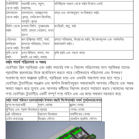
ইনস্টিটিউট
সরকারী ভবন, স্কুল,
বাণিজ্যিক অঞ্চল থেকে বর্জ্য হিসাবে একই
থেকে বর্জ্য
কারাগার,
হাসপাতাল
হাসপাতাল, স্বাস্থ্যসেবা
খাদ্য এবং কাগজযুক্ত অ-বিষাক্ত বর্জ্য
থেকে বর্জ্য
কেন্দ্র, মেডিকেল ক্লিনিক,
প্রসূতি কেন্দ্র
নির্মাণ থেকে
চলমান নির্মাণ, পুনরুদ্ধার
কংক্রিট, ধাতু, কাঠ
বর্জ্য
সাইট, রাস্তা মেরামত, ভবন
ধ্বংস
পৌরসভা
জল চিকিত্সার সাইট, পার্ক,
রাস্তা পরিষ্কার, উদ্যানের বর্জ্য, বিনোদনমূলক এবং পার্কগুলির
কার্যক্রম
রাস্তার পরিষ্কার, সৈকত
জায়গাগুলি বর্জ্য।
থেকে বর্জ্য
ইত্যাদি
কৃষি থেকে
দুগ্ধ উদ্ভিদ, বাগান, পশু
কৃষি বর্জ্য এবং গরমে খাদ্য
বর্জ্য
জবাই এর বর্জ্য, খামার
বর্জ্য পদার্থ পরিচালনা ও সঞ্চয়
হেনগিয়াং শিল্প প্রক্রিয়া এবং বর্জ্য পদার্থের দক্ষ ও নিরাপদ পরিচালনার ফলে শ্রমিকরা তাদের
প্রাথমিক ব্যবসায়ের দিকে মনোনিবেশ করতে পারে।সঠিকভাবে পরিচালনা এবং উপকরণ
সংরক্ষণের ফলে মারাত্মক দুর্ঘটনা, প্রক্রিয়া বন্ধ এবং এমনকি গাছপালা বন্ধ হতে পারে।
হেনগিয়াং ইন্ডাস্ট্রির সরঞ্জাম এবং কাস্টম ডিজাইনযুক্ত সমাধানগুলি আপনার পৌঁছনো এবং সঞ্চয়
ক্ষমতা সচ্ছল করে তুলবে এবং আপনার কর্মীদের নিরাপদ রাখতে সহায়তা করবে।আমাদের অনেক
পণ্য হেনগিয়াং ইন্ডাস্ট্রি একটি সম্পূর্ণ পণ্য লাইন এবং এর জন্য সমাধান সরবরাহ করে:
বর্জ্য পদার্থ পরিবহন ব্যবস্থা
বর্জ্য উপাদান বাছাই সিস্টেম
বর্জ্য পদার্থ পুনর্ব্যবহারযোগ্য
ধুলো সংগ্রহকারী
ব্যাগ খোলার
স্ক্র্যাপ বেলার
ঘূর্ণিঝড় এবং প্রাক বিভাজক
শ্রেডার
পেপার বেলার
বেল্ট পরিবাহক
ট্রামেল বিভাজক
প্লাস্টিকের বেলার
চেইন কনভেয়র
বিচ্ছেদ স্টেশন
মোবাইল ক্রাশিং স্টেশন