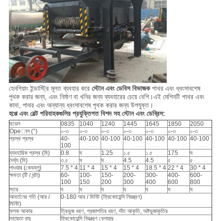
হেনগিয়াং ইন্ডাস্ট্রি মূলত ব্যবহার করে
স্টোন এবং ডেবিস বিভাজক
পাথর এবং ধ্বংসাবশেষ
পৃথক করার জন্য, এবং নির্মাণ বা খনির জন্য ব্যবহারের চেয়ে বেশি।এই মেশিনটি পাথর এবং
কাদা, পাথর এবং অন্যান্য ধ্বংসাবশেষ পৃথক করার জন্য উপযুক্ত।
হপ্পে এবং বেল্ট পরিবাহকগুলির প্রযুক্তিগত বিশদ সহ স্টোন এবং ডেব্রিস:
মডেল
0835
1040
1240
1445
1645
1850
2050
Opeাল (°)
০-৩
০-৩
০-৩
০-৩
০-৩
০-৩
০-৩
প্রস্থ প্রস্থ
40-
40-100
40-100
40-100
40-100
40-100
40-100
100
ব্যবহারিক প্রস্থ (মি)
0.8
ঘ
1.25
১.৫
১.৫
175
ঘ
দৈর্ঘ্য (মি)
৩.৫
ঘ
ঘ
4.5
4.5
৫
৫
পাওয়ার (কেডব্লু)
7.5 * 4
11 * 4
15 * 4
15 * 4
18.5 * 4
22 * 4
30 * 4
ক্ষমতা (টি / ঘন্টা)
60-
100-
150-
200-
300-
400-
600-
100
150
200
300
400
600
800
স্তর
ঘ
ঘ
ঘ
ঘ
ঘ
ঘ
ঘ
আবর্তনের গতি (আর /
0-180 আর / মিনিট (ফ্রিকোয়েন্সি নিয়ন্ত্রণ)
মিনিট)
ফলক আকার
ত্রিভুজ ধরণ, প্রজাপতির ধরণ, দাঁত আকৃতি, অষ্টভুজাকৃতির
সহায়তা বায়ু
ফ্রিকোয়েন্সি নিয়ন্ত্রণ ব্লোয়ার