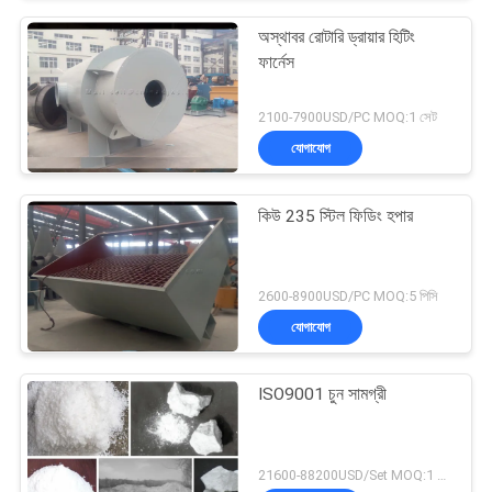
অস্থাবর রোটারি ড্রায়ার হিটিং
ফার্নেস
2100-7900USD/PC MOQ:1 সেট
যোগাযোগ
কিউ 235 স্টিল ফিডিং হপার
2600-8900USD/PC MOQ:5 পিসি
যোগাযোগ
ISO9001 চুন সামগ্রী
21600-88200USD/Set MOQ:1 সেট