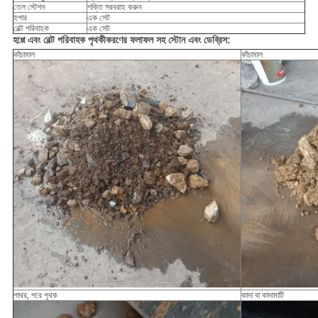
তেল স্টেশন
শক্তি সরবরাহ করুন
হপার
এক সেট
বেল্ট পরিবাহক
এক সেট
হপ্পে এবং বেল্ট পরিবাহক পৃথকীকরণের ফলাফল সহ স্টোন এবং ডেব্রিস:
কাঁচামাল
কাঁচামাল
পাথর, পরে পৃথক
কাদা বা কাদামাটি