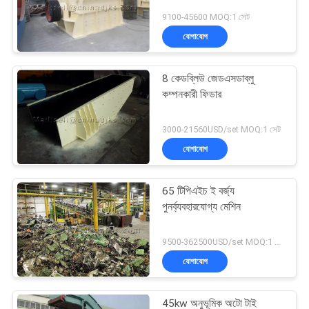
9100-45600 MOQ:1 সেট
যোগাযোগ
8 কেডব্লিউ জেডএসডাব্লু
কম্পনকারী ফিডার
3000-21560USD/set MOQ:1 সেট
যোগাযোগ
65 টিপিএইচ ই বর্জ্য
পুনর্ব্যবহারযোগ্য মেশিন
9500-362500USD/set MOQ:1 সেট
যোগাযোগ
45kw অনুভূমিক অটো টাই