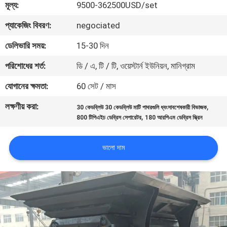
মূল্য:
9500-362500USD/set
নিয়ন্ত্রণ
প্যাকেজিং বিবরণ:
negociated
যোগাযোগ
ডেলিভারি সময়:
15-30 দিন
করুন
পরিশোধের শর্ত:
ডি / এ, টি / টি, ওয়েস্টার্ন ইউনিয়ন, মানিগ্রাম
যোগানের ক্ষমতা:
60 সেট / মাস
খবর
লক্ষণীয় করা:
,
30 কেডব্লিউ 30 কেডব্লিউ মাটি পাথরগুলি ধ্বংসাবশেষকারী বিভাজক
,
800 টিপিএইচ ডেব্রিস সেপারেটর
180 আরপিএম ডেব্রিস স্ক্রিন
মামলা
ভালো দাম
সাইট
ম্যাপ
গোপনীয়তা