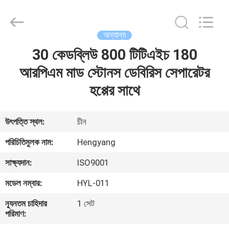
Zhengzhou
Hengyang
Industrial
Co.,
Ltd.
অন্যান্য
All
Rights
30 কেডব্লিউ 800 টিটিএইচ 180
বাড়ি
Reserved.
আরপিএম মাড স্টোনস ডেবিরিস সেপারেটর
পণ্য
হপ্পের সাথে
আমাদের
উৎপত্তি স্থল:
চীন
সম্পর্কে
পরিচিতিমুলক নাম:
Hengyang
সাক্ষ্যদান:
ISO9001
কারখানা
মডেল নম্বার:
HYL-011
ভ্রমণ
ন্যূনতম চাহিদার
1 সেট
পরিমাণ:
মান