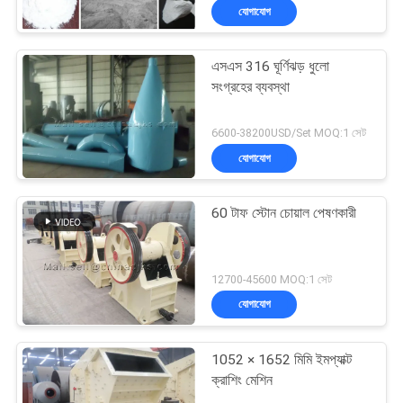
যোগাযোগ
এসএস 316 ঘূর্ণিঝড় ধুলো
সংগ্রহের ব্যবস্থা
6600-38200USD/Set MOQ:1 সেট
যোগাযোগ
60 টাফ স্টোন চোয়াল পেষণকারী
12700-45600 MOQ:1 সেট
যোগাযোগ
1052 × 1652 মিমি ইমপ্যাক্ট
ক্রাশিং মেশিন