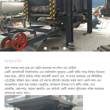
নীতি
পণ্যের বর্ণনা
কাদা-পাথরের জন্য হপ্পে এবং বেল্টের কনভেয়র সহ স্টোন এবং ডেব্রিস
একটি ক্লেস্টোনটি লিথাইফাইড এবং ননফিসাইল মুদ্রোক।একটি মাটির পাথর হিসাবে বিবেচনা
করার জন্য, এটিতে 50% পর্যন্ত কাদামাটি থাকতে হবে, যা কণার আকারের এক মিলিমিটার
<1/256 পরিমাপ করে।আমরা এই ধরণের কাঁচামাল ব্যবহার করার আগে এগুলি কাদা এবং
পাথরগুলিতে পৃথক করা দরকার।প্রকৃতির বেশিরভাগ উপকরণ হ'ল মাটির খনিজ, তবে
কোয়ার্টজ, ফেল্ডস্পার, আয়রন অক্সাইড এবং কার্বনেট একটি সাধারণ মৃত্তিকার খনিজ আকারের
আবহাওয়া করতে পারে।