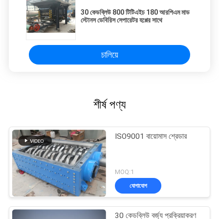
30 কেডব্লিউ 800 টিটিএইচ 180 আরপিএম মাড
স্টোনস ডেবিরিস সেপারেটর হপ্পের সাথে
চালিয়ে
শীর্ষ পণ্য
ISO9001 বায়োমাস শ্রেডার
MOQ:1
যোগাযোগ
30 কেডব্লিউ বর্জ্য প্রক্রিয়াকরণ