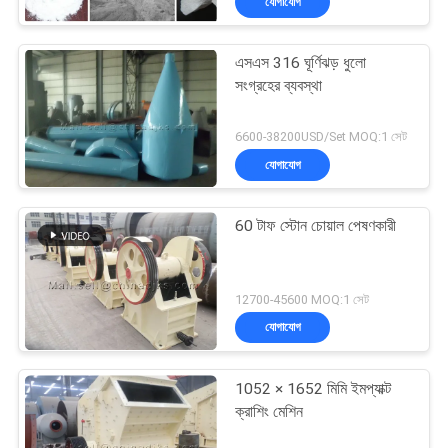
যোগাযোগ
এসএস 316 ঘূর্ণিঝড় ধুলো
সংগ্রহের ব্যবস্থা
6600-38200USD/Set MOQ:1 সেট
যোগাযোগ
60 টাফ স্টোন চোয়াল পেষণকারী
12700-45600 MOQ:1 সেট
যোগাযোগ
1052 × 1652 মিমি ইমপ্যাক্ট
ক্রাশিং মেশিন