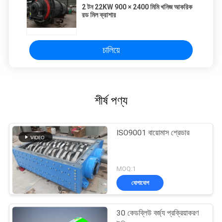
2 টন 22KW 900 × 2400 মিমি খনিজ আকরিক
রড মিল ক্রাশার
চালিয়ে
শীর্ষ পণ্য
ISO9001 বায়োমাস শ্রেডার
MOQ:1
যোগাযোগ
30 কেডব্লিউ বর্জ্য প্রক্রিয়াকরণ