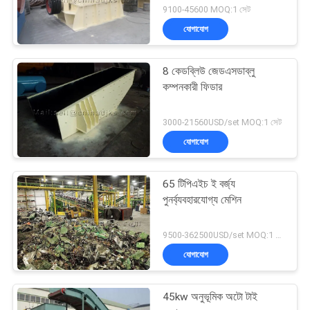
9100-45600 MOQ:1 সেট
যোগাযোগ
8 কেডব্লিউ জেডএসডাব্লু
কম্পনকারী ফিডার
3000-21560USD/set MOQ:1 সেট
যোগাযোগ
65 টিপিএইচ ই বর্জ্য
পুনর্ব্যবহারযোগ্য মেশিন
9500-362500USD/set MOQ:1 সেট
যোগাযোগ
45kw অনুভূমিক অটো টাই