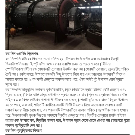
রড মিল ওয়ার্কিং প্রিনপল:
রড মিলগুলি বাইরের গিয়ারের সাথে চালিত হয়।উপকরণগুলি সর্পিল এবং সমানভাবে ইনপুট
ডিভাইসগুলি দ্বারা ইনপুট ফাঁপা অক্ষ বরাবর ক্রাশিং চেম্বারে প্রবেশ করে।বিভিন্ন
স্পেসিফিকেশন স্টিল রড পেষণকারী চেম্বারে ইনস্টল করা হয়।ফ্রেমটি ঘোরালে, কেন্দ্রবিন্দু শক্তি
তৈরি হয়।একই সময়ে, ইস্পাত রডগুলি কিছু উচ্চতায় নিয়ে যায় এবং তারপরে উপাদানটি পিষে ও
আঘাত করতে হয়।পেষণকারী চেম্বারে নাকাল করার পরে, গুঁড়া আউটপুট উপাদান বোর্ড দ্বারা
স্রাব হয়।
রড মিলগুলি আনুভূমিক নলাকার ঘূর্ণন ডিভাইস, ব্রিম গিয়ারহিল দ্বারা চালিত।দুটি চেম্বার এবং
গ্রিড রয়েছে।ফিডিং খালি মাধ্যমে উপাদান প্রথম চেম্বারে যায়।প্রথম চেম্বারের ভিতরে স্টেজ
লাইনার এবং রিপল লাইনার পাশাপাশি স্টিলের বল রয়েছে।শেলটি ঘূর্ণন করে যাতে বিদ্যুত উত্পাদন
করতে পারে, এবং এই শক্তিটি বলটিকে একটি নির্দিষ্ট উচ্চতায় নিয়ে আসে এবং তারপরে বলটি
মহাকর্ষ দ্বারা নীচে নেমে যায়, এর প্রভাবটি উপাদানটিতে নাকাল শক্তি।প্রাথমিক নাকাল হওয়ার
পরে, উপকরণগুলি পৃথক স্ক্রিনের মাধ্যমে দ্বিতীয় চেম্বারে যায়।দ্বিতীয় চেম্বারে ফ্ল্যাট লাইনার
রয়েছে
এবং ইস্পাত বল, দ্বিতীয় নাকাল পরে, উপাদান স্রাব থেকে ছেড়ে দেওয়া হয়।তারপরে পুরো
নাকাল প্রক্রিয়াটি শেষ হয়।
রড মিল প্রযুক্তিগত বিবরণ: