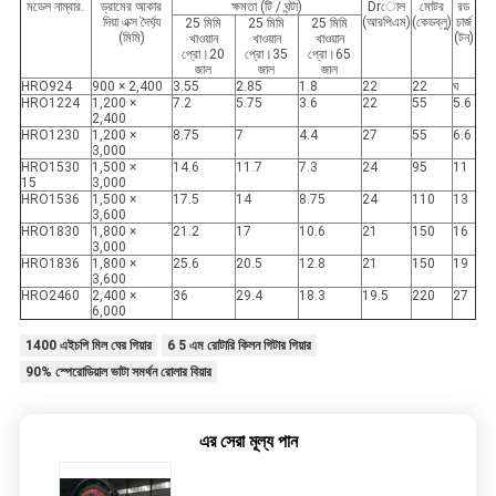
মডেল নাম্বার.
ড্রামের আকার
ক্ষমতা (টি / ঘন্টা)
Drোল
মোটর
রড
দিয়া এক্স দৈর্ঘ্য
(আরপিএম)
(কেডব্লু)
চার্জ
25 মিমি
25 মিমি
25 মিমি
(মিমি)
(টন)
খাওয়ান
খাওয়ান
খাওয়ান
প্রো।20
প্রো।35
প্রো।65
জাল
জাল
জাল
HRO924
900 × 2,400
3.55
2.85
1.8
22
22
ঘ
HRO1224
1,200 ×
7.2
5.75
3.6
22
55
5.6
2,400
HRO1230
1,200 ×
8.75
7
4.4
27
55
6.6
3,000
HRO1530
1,500 ×
14.6
11.7
7.3
24
95
11
15
3,000
HRO1536
1,500 ×
17.5
14
8.75
24
110
13
3,600
HRO1830
1,800 ×
21.2
17
10.6
21
150
16
3,000
HRO1836
1,800 ×
25.6
20.5
12.8
21
150
19
3,600
HRO2460
2,400 ×
36
29.4
18.3
19.5
220
27
6,000
1400 এইচপি মিল ঘের গিয়ার
6 5 এম রোটারি কিলন গিটার গিয়ার
90% স্পেরোডিয়াল ভাটা সমর্থন রোলার বিয়ার
এর সেরা মূল্য পান