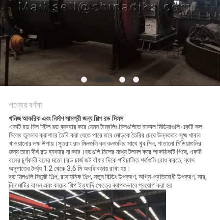
নীতি
পণ্যের বর্ণনা
খনিজ আকরিক এবং নির্মাণ সামগ্রী জন্য শিল্প রড মিলস
একটি রড মিল স্টিল রড ব্যবহার করে যেমন টাম্বলিং মিলগুলিতে নাকাল মিডিয়াগুলি একটি কল
মিলের তুলনায় ক্রাশারে তৈরি করা যেতে পারে তবে মোড়কে তৈরির চেয়ে উন্নততর সূক্ষ্ম খাবার
খাওয়ানোর দক্ষ উপায়।সুতরাং রড মিলগুলি বল কলগুলির সাথে খুব মিল, পাতানো মিডিয়াগুলির
জন্য তারা দীর্ঘ রড ব্যবহার না করে।রডগুলি মিলের মধ্যে টলমল করে আকরিকটি পিষে, একটি
বলের চূর্ণকারী বলের মতো।রড চার্জ জট বাঁধার দিকে পরিচালিত শর্তগুলি রোধ করতে, ব্যাস
অনুপাতের দৈর্ঘ্য 1.2 ​​থেকে 3.6 মি অবধি বজায় রাখা হয়।
রড মিলগুলি সিমেন্ট শিল্প, রাসায়নিক শিল্প, নতুন বিল্ডিং উপকরণ, অগ্নি-প্রতিরোধী উপকরণ, সার,
চীনামাটির বাসন এবং কাচের শিল্প ইত্যাদি ক্ষেত্রে ব্যাপকভাবে প্রয়োগ করা হয়