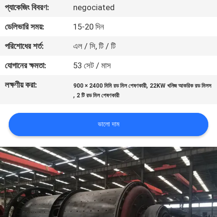
প্যাকেজিং বিবরণ:
negociated
নিয়ন্ত্রণ
ডেলিভারি সময়:
15-20 দিন
যোগাযোগ
পরিশোধের শর্ত:
এল / সি, টি / টি
করুন
যোগানের ক্ষমতা:
53 সেট / মাস
লক্ষণীয় করা:
,
900 × 2400 মিমি রড মিল পেষণকারী
22KW খনিজ আকরিক রড মিলস
খবর
,
2 টি রড মিল পেষণকারী
মামলা
ভালো দাম
সাইট
ম্যাপ
গোপনীয়তা