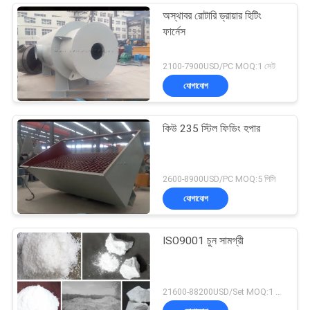
অস্থাবর রোটারি ড্রায়ার হিটিং
ফার্নেস
2100-7900USD/PC MOQ:1 সেট
যোগাযোগ
কিউ 235 স্টিল ফিডিং হপার
2600-8900USD/PC MOQ:5 পিসি
যোগাযোগ
ISO9001 চুন সামগ্রী
21600-88200USD/Set MOQ:1 সেট