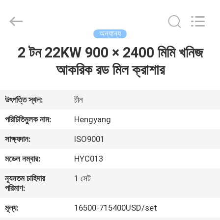
Zhengzhou
Hengyang
Industrial
Co.,
Ltd.
অন্যান্য
All
Rights
2 টন 22KW 900 × 2400 মিমি খনিজ
বাড়ি
Reserved.
আকরিক রড মিল ক্রাশার
পণ্য
উৎপত্তি স্থল:
চীন
আমাদের
পরিচিতিমুলক নাম:
Hengyang
সম্পর্কে
সাক্ষ্যদান:
ISO9001
মডেল নম্বার:
HYC013
কারখানা
ন্যূনতম চাহিদার
1 সেট
ভ্রমণ
পরিমাণ:
মূল্য:
16500-715400USD/set
মান