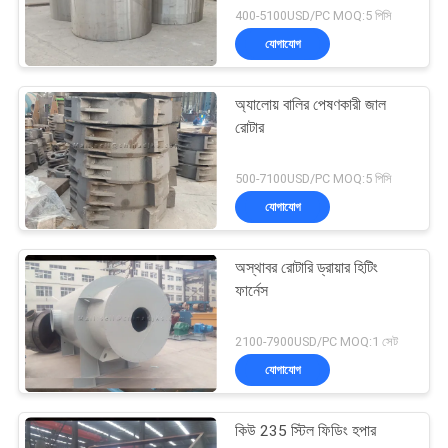
400-5100USD/PC MOQ:5 পিসি
যোগাযোগ
অ্যালোয় বালির পেষণকারী জাল
রোটার
500-7100USD/PC MOQ:5 পিসি
যোগাযোগ
অস্থাবর রোটারি ড্রায়ার হিটিং
ফার্নেস
2100-7900USD/PC MOQ:1 সেট
যোগাযোগ
কিউ 235 স্টিল ফিডিং হপার