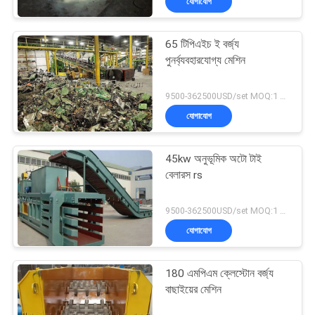
যোগাযোগ
65 টিপিএইচ ই বর্জ্য
পুনর্ব্যবহারযোগ্য মেশিন
9500-362500USD/set MOQ:1 সেট
যোগাযোগ
45kw অনুভূমিক অটো টাই
বেলারস rs
9500-362500USD/set MOQ:1 সেট
যোগাযোগ
180 এমপিএম ক্লেস্টোন বর্জ্য
বাছাইয়ের মেশিন