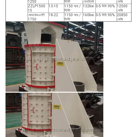
1250
মিনিট
কেডব্লিউ
কেজি
ZZLP1500
13-15
1150 আর /
132kw
0-5 মিমি 90%
12500
15
মিনিট
কেজি
জেডজেডএলপি
18-22
1150 আর /
160kw
0-5 মিমি 90%
20850
1750
মিনিট
কেজি