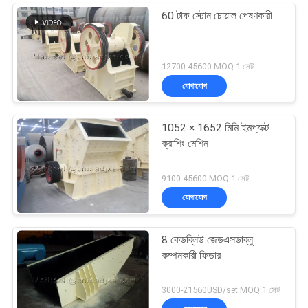
60 টাফ স্টোন চোয়াল পেষণকারী
12700-45600 MOQ:1 সেট
যোগাযোগ
1052 × 1652 মিমি ইমপ্যাক্ট
ক্রাশিং মেশিন
9100-45600 MOQ:1 সেট
যোগাযোগ
8 কেডব্লিউ জেডএসডাব্লু
কম্পনকারী ফিডার
3000-21560USD/set MOQ:1 সেট