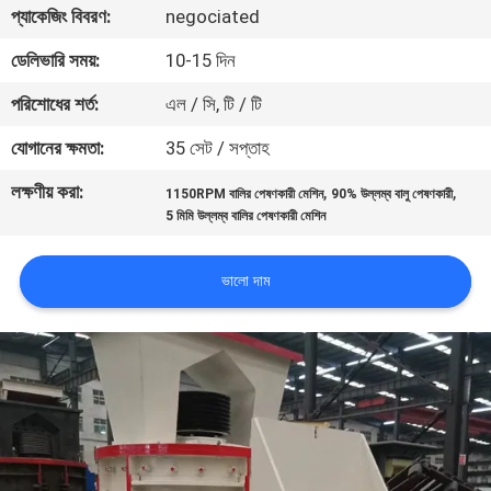
প্যাকেজিং বিবরণ:
negociated
নিয়ন্ত্রণ
ডেলিভারি সময়:
10-15 দিন
যোগাযোগ
পরিশোধের শর্ত:
এল / সি, টি / টি
করুন
যোগানের ক্ষমতা:
35 সেট / সপ্তাহ
লক্ষণীয় করা:
,
,
1150RPM বালির পেষণকারী মেশিন
90% উল্লম্ব বালু পেষণকারী
খবর
5 মিমি উল্লম্ব বালির পেষণকারী মেশিন
মামলা
ভালো দাম
সাইট
ম্যাপ
গোপনীয়তা