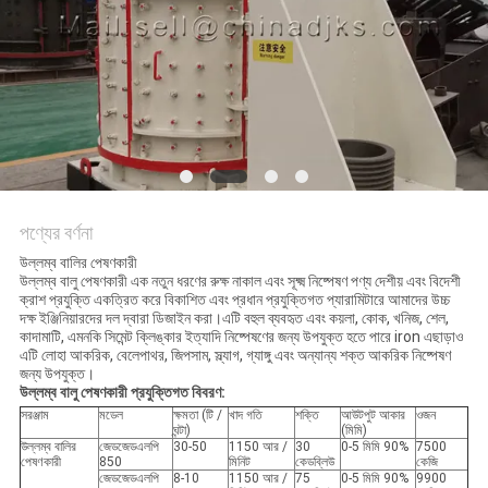
নীতি
পণ্যের বর্ণনা
উল্লম্ব বালির পেষণকারী
উল্লম্ব বালু পেষণকারী এক নতুন ধরণের রুক্ষ নাকাল এবং সূক্ষ্ম নিষ্পেষণ পণ্য দেশীয় এবং বিদেশী
ক্রাশ প্রযুক্তি একত্রিত করে বিকাশিত এবং প্রধান প্রযুক্তিগত প্যারামিটারে আমাদের উচ্চ
দক্ষ ইঞ্জিনিয়ারদের দল দ্বারা ডিজাইন করা।এটি বহুল ব্যবহৃত এবং কয়লা, কোক, খনিজ, শেল,
কাদামাটি, এমনকি সিমেন্ট ক্লিঙ্কার ইত্যাদি নিষ্পেষণের জন্য উপযুক্ত হতে পারে iron এছাড়াও
এটি লোহা আকরিক, বেলেপাথর, জিপসাম, স্ল্যাগ, গ্যাঙ্গু এবং অন্যান্য শক্ত আকরিক নিষ্পেষণ
জন্য উপযুক্ত।
উল্লম্ব বালু পেষণকারী প্রযুক্তিগত বিবরণ:
সরঞ্জাম
মডেল
ক্ষমতা (টি /
খাদ গতি
শক্তি
আউটপুট আকার
ওজন
ঘন্টা)
(মিমি)
উল্লম্ব বালির
জেডজেডএলপি
30-50
1150 আর /
30
0-5 মিমি 90%
7500
পেষণকারী
850
মিনিট
কেডব্লিউ
কেজি
জেডজেডএলপি
8-10
1150 আর /
75
0-5 মিমি 90%
9900