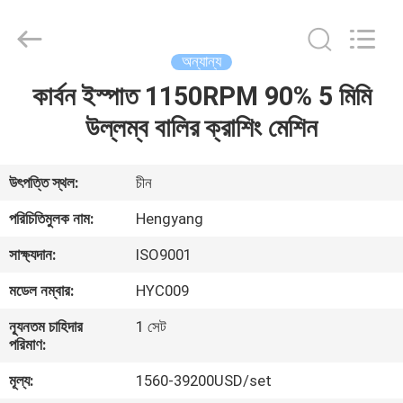
Zhengzhou
Hengyang
Industrial
Co.,
Ltd.
অন্যান্য
All
Rights
কার্বন ইস্পাত 1150RPM 90% 5 মিমি
বাড়ি
Reserved.
উল্লম্ব বালির ক্রাশিং মেশিন
পণ্য
উৎপত্তি স্থল:
চীন
আমাদের
পরিচিতিমুলক নাম:
Hengyang
সম্পর্কে
সাক্ষ্যদান:
ISO9001
মডেল নম্বার:
HYC009
কারখানা
ন্যূনতম চাহিদার
1 সেট
ভ্রমণ
পরিমাণ:
মূল্য:
1560-39200USD/set
মান