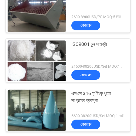
2600-8900USD/PC MOQ:5 পিসি
যোগাযোগ
ISO9001 চুন সামগ্রী
21600-88200USD/Set MOQ:1 সেট
যোগাযোগ
এসএস 316 ঘূর্ণিঝড় ধুলো
সংগ্রহের ব্যবস্থা
6600-38200USD/Set MOQ:1 সেট
যোগাযোগ