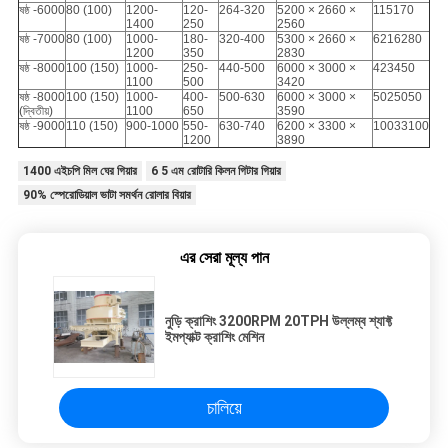
ষষ্ঠ -6000
80 (100)
1200-
120-
264-320
5200 × 2660 ×
115170
1400
250
2560
ষষ্ঠ -7000
80 (100)
1000-
180-
320-400
5300 × 2660 ×
6216280
1200
350
2830
ষষ্ঠ -8000
100 (150)
1000-
250-
440-500
6000 × 3000 ×
423450
1100
500
3420
ষষ্ঠ -8000
100 (150)
1000-
400-
500-630
6000 × 3000 ×
5025050
(দ্বিতীয়)
1100
650
3590
ষষ্ঠ -9000
110 (150)
900-1000
550-
630-740
6200 × 3300 ×
10033100
1200
3890
1400 এইচপি মিল ঘের গিয়ার
6 5 এম রোটারি কিলন গিটার গিয়ার
90% স্পেরোডিয়াল ভাটা সমর্থন রোলার বিয়ার
এর সেরা মূল্য পান
নুড়ি ক্রাশিং 3200RPM 20TPH উল্লম্ব শ্যাফ্ট
ইমপ্যাক্ট ক্রাশিং মেশিন
চালিয়ে