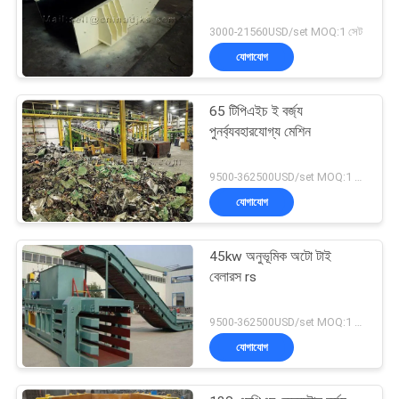
3000-21560USD/set MOQ:1 সেট
যোগাযোগ
65 টিপিএইচ ই বর্জ্য
পুনর্ব্যবহারযোগ্য মেশিন
9500-362500USD/set MOQ:1 সেট
যোগাযোগ
45kw অনুভূমিক অটো টাই
বেলারস rs
9500-362500USD/set MOQ:1 সেট
যোগাযোগ