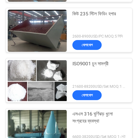
কিউ 235 স্টিল ফিডিং হপার
2600-8900USD/PC MOQ:5 পিসি
যোগাযোগ
ISO9001 চুন সামগ্রী
21600-88200USD/Set MOQ:1 সেট
যোগাযোগ
এসএস 316 ঘূর্ণিঝড় ধুলো
সংগ্রহের ব্যবস্থা
6600-38200USD/Set MOQ:1 সেট