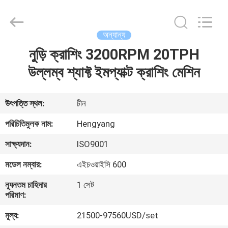
Zhengzhou
Hengyang
Industrial
Co.,
Ltd.
অন্যান্য
All
Rights
নুড়ি ক্রাশিং 3200RPM 20TPH
বাড়ি
Reserved.
উল্লম্ব শ্যাফ্ট ইমপ্যাক্ট ক্রাশিং মেশিন
পণ্য
উৎপত্তি স্থল:
চীন
আমাদের
পরিচিতিমুলক নাম:
Hengyang
সম্পর্কে
সাক্ষ্যদান:
ISO9001
মডেল নম্বার:
এইচওয়াইসি 600
কারখানা
ন্যূনতম চাহিদার
1 সেট
ভ্রমণ
পরিমাণ:
মূল্য:
21500-97560USD/set
মান