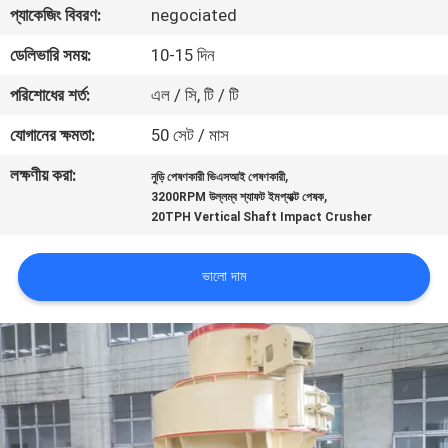
প্যাকেজিং বিবরণ:
negociated
নিয়ন্ত্রণ
ডেলিভারি সময়:
10-15 দিন
যোগাযোগ
পরিশোধের শর্ত:
এল / সি, টি / টি
করুন
যোগানের ক্ষমতা:
50 সেট / মাস
লক্ষণীয় করা:
,
নুড়ি পেষণকারী ভিএসআই পেষণকারী
খবর
,
3200RPM উল্লম্ব শ্যাফট ইমপ্যাক্ট পেষক
20TPH Vertical Shaft Impact Crusher
মামলা
ভালো দাম
সাইট
ম্যাপ
গোপনীয়তা