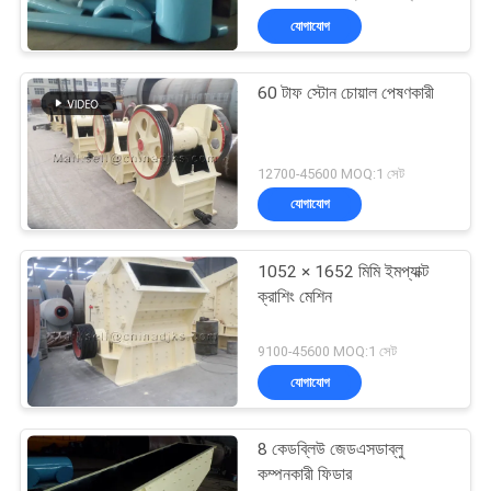
যোগাযোগ
60 টাফ স্টোন চোয়াল পেষণকারী
12700-45600 MOQ:1 সেট
যোগাযোগ
1052 × 1652 মিমি ইমপ্যাক্ট
ক্রাশিং মেশিন
9100-45600 MOQ:1 সেট
যোগাযোগ
8 কেডব্লিউ জেডএসডাব্লু
কম্পনকারী ফিডার