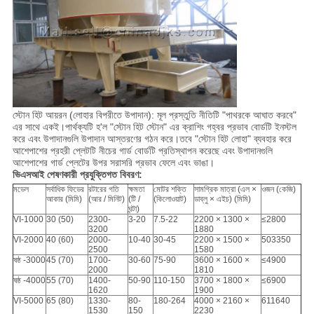
স্টোন হিট আয়রন (লোহার বিপরীতে উপাদান): মূল প্রস্তুতি নীতিটি "পাথরকে আঘাত করবে"
এর সাথে একই।পার্থক্যটি হ'ল "স্টোন হিট স্টোন" এর ক্রাশিং গহ্বর প্রভাব বোর্ডটি ইনস্টল
করে এবং উপাদানগুলি উপাদান আস্তরণের গঠন করে।তবে "স্টোন হিট লোহা" ব্যবহার করে
আশেপাশের প্রহরী প্লেটটি নীচের গার্ড বোর্ডটি প্রতিস্থাপন করেছে এবং উপাদানগুলি
আশেপাশের গার্ড প্লেটের উপর সরাসরি প্রভাব ফেলে এবং ভাঙা।
ভিএসআই পেষণকারী প্রযুক্তিগত বিবরণ:
মডেল
সর্বাধিক ফিডের
রটারের গতি
ক্ষমতা
মোটর শক্তি
সামগ্রিক মাত্রা (এল ×
ওজন (কেজি)
আকার (মিমি)
(আর / মিনিট)
(টি /
(কিলোওয়াট)
ডাব্লু × এইচ) (মিমি)
ঘন্টা)
VI-1000
30 (50)
2300-
3-20
7.5-22
2200 × 1300 ×
≤2800
3200
1880
VI-2000
40 (60)
2000-
10-40
30-45
2200 × 1500 ×
503350
2500
1580
ষষ্ঠ -3000
45 (70)
1700-
30-60
75-90
3600 × 1600 ×
≤4900
2000
1810
ষষ্ঠ -4000
55 (70)
1400-
50-90
110-150
3700 × 1800 ×
≤6900
1620
1900
VI-5000
65 (80)
1330-
80-
180-264
4000 × 2160 ×
611640
1530
150
2230