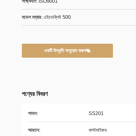
সাক্ষ্যদান:
ISO9001
মডেল নম্বার:
এইচডব্লিউ 500
একটি উদ্ধৃতি অনুরোধ করুন
পণ্যের বিবরণ
পাদান:
SS201
আয়তন:
কাস্টমাইজড