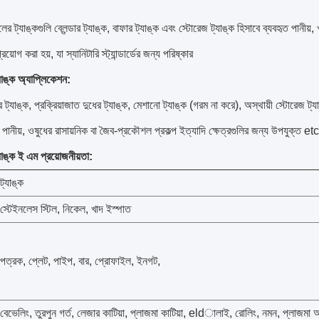
র ট্যাঙ্কগুলি ব্লেন্ডার ট্যাঙ্ক, বাফার ট্যাঙ্ক এবং স্টোরেজ ট্যাঙ্ক হিসাবে ব্যবহৃত পানীয়, খা
রয়োগ করা হয়, যা স্যানিটারি স্ট্যান্ডার্ডের জন্য পরিষ্কার
যাঙ্ক অ্যাপ্লিকেশন:
র ট্যাঙ্ক, প্রক্রিয়াজাত দুধের ট্যাঙ্ক, মেশানো ট্যাঙ্ক (গরম না করে), অস্থায়ী স্টোরেজ ট্
, পানীয়, ওষুধের রাসায়নিক বা জৈব-প্রকৌশল প্রকল্প ইত্যাদি ক্ষেত্রগুলির জন্য উপযুক্ত etc
যাঙ্ক ই এম প্রয়োজনীয়তা:
ট্যাঙ্ক
স্টেইনলেস স্টিল, নিকেল, খাদ ইস্পাত
পত্রক, প্লেট, পাইপ, বার, প্রোফাইল, ইনগট,
বেভেলিং, তুরপুন গর্ত, লেজার কাটিয়া, প্লাজমা কাটিয়া, eldালাই, রোলিং, নমন, প্লাজমা