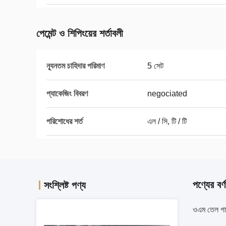
পেমেন্ট ও শিপিংয়ের শর্তাবলী
ন্যূনতম চাহিদার পরিমাণ
5 সেট
প্যাকেজিং বিবরণ
negociated
পরিশোধের শর্ত
এল / সি, টি / টি
পণ্যের বর্ণ
সংশ্লিষ্ট পণ্য
ওএম তেল গাছ