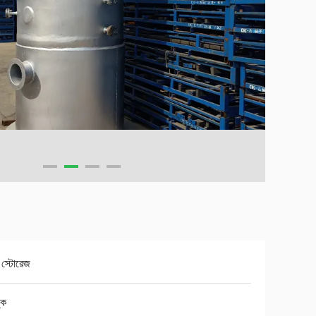
 স্টোরেজ
্ক