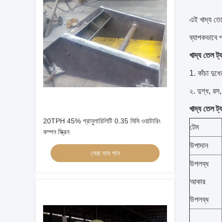
এই খাদ্য তেলে
ব্যাপকভাবে প্
খাদ্য তেল ট্
1. কাঁচা দুধে
২. দুগ্ধ, রস
খাদ্য তেল ট্
20TPH 45% গ্রানুলারিলিটি 0.35 মিমি ওয়াটারিং
টেম
কম্পন স্ক্রিন
উপাদান
সেরা দাম পান
উপলব্ধ
আকার
উপলব্ধ