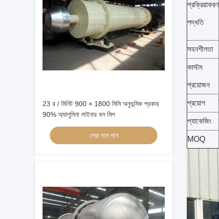
প্রক্রিয়াকরণ
পদ্ধতি
সহনশীলতা
কাস্টম
প্রয়োজন
প্রয়োগ
23 র / মিনিট 900 × 1800 মিমি অনুভূমিক প্রকার
90% অ্যালুমিনা লাইনার বল মিল
প্যাকেজিং
সেরা দাম পান
MOQ