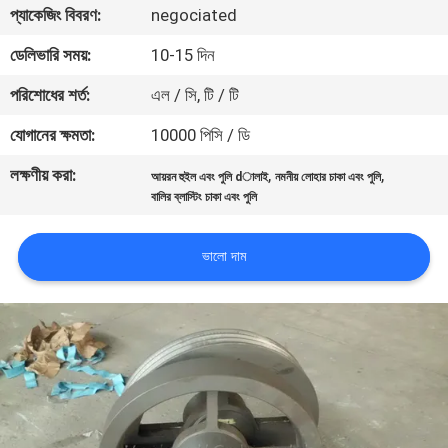
প্যাকেজিং বিবরণ:
negociated
নিয়ন্ত্রণ
ডেলিভারি সময়:
10-15 দিন
যোগাযোগ
পরিশোধের শর্ত:
এল / সি, টি / টি
করুন
যোগানের ক্ষমতা:
10000 পিসি / ডি
লক্ষণীয় করা:
,
,
আয়রন হুইল এবং পুলি dালাই
নমনীয় লোহার চাকা এবং পুলি
খবর
বালির ব্লাস্টিং চাকা এবং পুলি
মামলা
ভালো দাম
সাইট
ম্যাপ
গোপনীয়তা