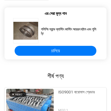
এর সেরা মূল্য পান
পলিশিং স্যান্ড ব্লাস্টিং কাস্টিং আয়রন হুইল এবং পুলি
ly
চালিয়ে
শীর্ষ পণ্য
ISO9001 বায়োমাস শ্রেডার
MOQ:1