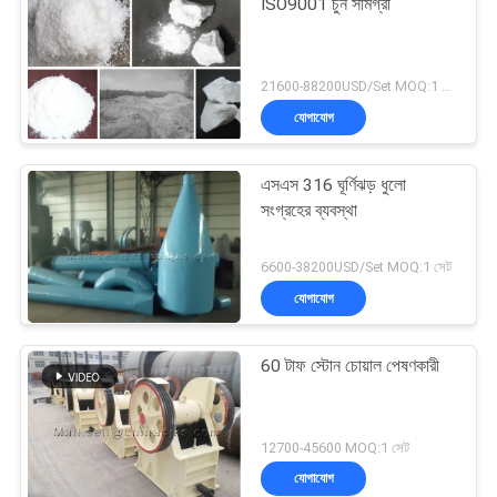
ISO9001 চুন সামগ্রী
21600-88200USD/Set MOQ:1 সেট
যোগাযোগ
এসএস 316 ঘূর্ণিঝড় ধুলো
সংগ্রহের ব্যবস্থা
6600-38200USD/Set MOQ:1 সেট
যোগাযোগ
60 টাফ স্টোন চোয়াল পেষণকারী
12700-45600 MOQ:1 সেট
যোগাযোগ