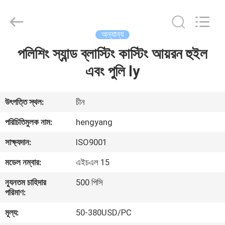
Zhengzhou
Hengyang
Industrial
Co.,
Ltd.
অন্যান্য
All
Rights
পলিশিং স্যান্ড ব্লাস্টিং কাস্টিং আয়রন হুইল
বাড়ি
Reserved.
এবং পুলি ly
পণ্য
উৎপত্তি স্থল:
চীন
আমাদের
পরিচিতিমুলক নাম:
hengyang
সম্পর্কে
সাক্ষ্যদান:
ISO9001
মডেল নম্বার:
এইচএল 15
কারখানা
ন্যূনতম চাহিদার
500 পিসি
ভ্রমণ
পরিমাণ:
মূল্য:
50-380USD/PC
মান