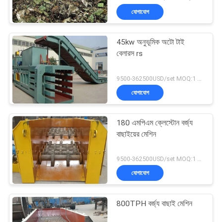
যোগাযোগ
45kw অনুভূমিক অটো টাই
বেলারস rs
9500-362500USD/set MOQ:1 সেট
যোগাযোগ
180 এমপিএম ক্লেস্টোন বর্জ্য
বাছাইয়ের মেশিন
9500-362500USD/set MOQ:1 সেট
যোগাযোগ
800TPH বর্জ্য বাছাই মেশিন