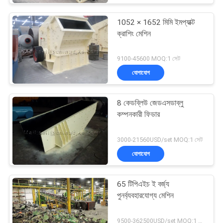
1052 × 1652 মিমি ইমপ্যাক্ট
ক্রাশিং মেশিন
9100-45600 MOQ:1 সেট
যোগাযোগ
8 কেডব্লিউ জেডএসডাব্লু
কম্পনকারী ফিডার
3000-21560USD/set MOQ:1 সেট
যোগাযোগ
65 টিপিএইচ ই বর্জ্য
পুনর্ব্যবহারযোগ্য মেশিন
9500-362500USD/set MOQ:1 সেট