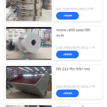
500-7100USD/PC MOQ:5 পিসি
যোগাযোগ
অস্থাবর রোটারি ড্রায়ার হিটিং
ফার্নেস
2100-7900USD/PC MOQ:1 সেট
যোগাযোগ
কিউ 235 স্টিল ফিডিং হপার
2600-8900USD/PC MOQ:5 পিসি
যোগাযোগ