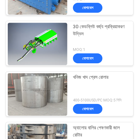
যোগাযোগ
30 কেডব্লিউ বর্জ্য প্রক্রিয়াকরণ
উদ্ভিদ
MOQ:1
যোগাযোগ
খনিজ খাদ প্রেস রোলার
400-5100USD/PC MOQ:5 পিসি
যোগাযোগ
অ্যালোয় বালির পেষণকারী জাল
রোটার