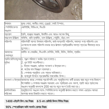
উপাদান
ধূসর লোহা, নমনীয় লোহা, castালাই ইস্পাত,
স্পেসিফিকেশন
জেপিইজি, পিডিএফ, সিএডি
অঙ্কন
প্রয়োগ
ট্রলি, যন্ত্রের সরঞ্জাম, উদাসীন এবং আরও অনেক কিছু
সারফেস চিকিত্সা
পলিশিং, বালি ব্লাস্টিং, তাপ চিকিত্সা, পেইন্টিং, গুঁড়া লেপ
পরিদর্শন
পরিদর্শনটি আগত উপাদান পরিদর্শন, কার্য-অগ্রগতি পরিদর্শন, সমাপ্ত পণ্য পরিদর্শন এবং
এলোমেলো গুদাম পরিদর্শন কভার করে উত্পাদন প্রক্রিয়াটির সমস্ত স্তরের সীমাবদ্ধ করে
তুলেছে।
আমাদের
কাস্টিং বা ফোরজিং, সিএনসি মেশিনিং, টার্নিং, মিলিং, ফিনিস, প্যাকিং
সেবাসমূহ
প্রতিযোগিতামূলক
1. স্বল্প পরিমাণে অর্ডার গ্রহণযোগ্য।
সুবিধা
2. খুব টাইট সহনশীলতা।
৩. উন্নত সরঞ্জাম, দুর্দান্ত গবেষণা ও উন্নয়ন দল।
4. কঠোর মান নিয়ন্ত্রণ ব্যবস্থা।
5. পেশাদার প্রযুক্তি এবং সমৃদ্ধ অভিজ্ঞতা।
6. ক্লায়েন্ট হিসাবে প্রয়োজনীয় প্যাকেজিং বিশদ।
গবেষণা ও উন্নয়ন
আমাদের কাছে পেশাদার প্রকৌশলী এবং প্রযুক্তিগত কর্মী রয়েছে যারা নতুন পণ্য বিকাশে
বিশেষায়িত।পেশাদার সরঞ্জাম সরবরাহ এবং প্রক্রিয়া এবং নকশা, প্রতি বছর গ্রাহকের
অঙ্কন অনুযায়ী কমপক্ষে 200 ধরণের নতুন অংশ তৈরি করা হয়।
কাস্টমাইজড
প্রযুক্তিগত অঙ্কন সঙ্গে স্পেসিফিকেশন অনুযায়ী উত্পাদন করতে সক্ষম এছাড়াও আমরা
পরিষেবা
আপনার জন্য ডিজাইন করতে পারেন।
1400 এইচপি মিল ঘের গিয়ার
6 5 এম রোটারি কিলন গিটার গিয়ার
90% স্পেরোডিয়াল ভাটা সমর্থন রোলার বিয়ার