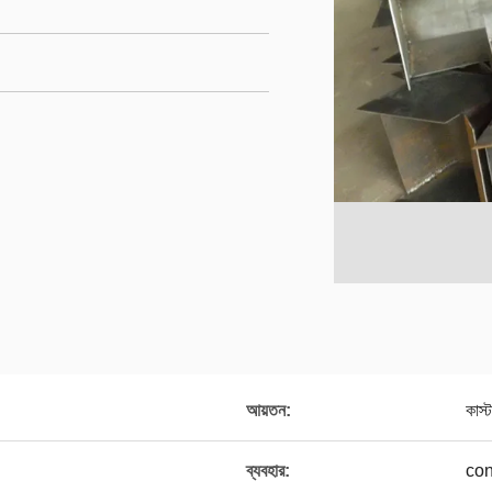
আয়তন:
কাস
ব্যবহার:
co