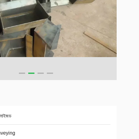
্টমাইজড
nveying