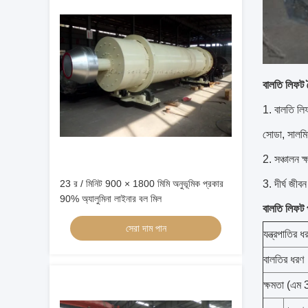
বালতি লিফট
1. বালতি লি
সোডা, সালমিয
2. সঞ্চালন ক
3. দীর্ঘ জীব
23 র / মিনিট 900 × 1800 মিমি অনুভূমিক প্রকার
90% অ্যালুমিনা লাইনার বল মিল
বালতি লিফট 
সেরা দাম পান
যন্ত্রপাতির ধ
বালতির ধরণ
ক্ষমতা (এম 3 