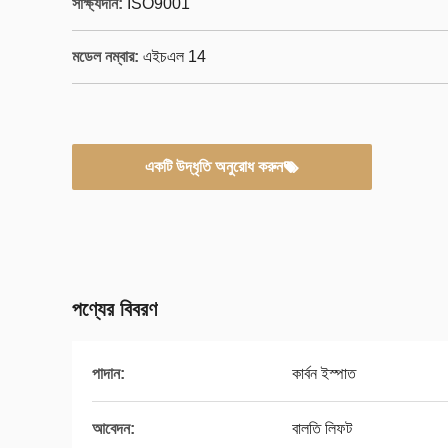
সাক্ষ্যদান:
ISO9001
মডেল নম্বার:
এইচএল 14
একটি উদ্ধৃতি অনুরোধ করুন
পণ্যের বিবরণ
পাদান:
কার্বন ইস্পাত
আবেদন:
বালতি লিফট