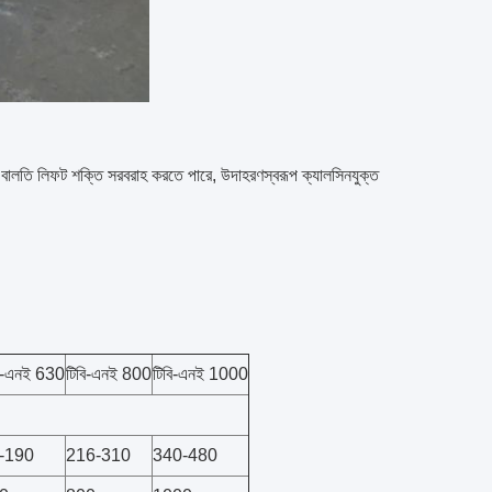
লতি লিফট শক্তি সরবরাহ করতে পারে, উদাহরণস্বরূপ ক্যালসিনযুক্ত
বি-এনই 630
টিবি-এনই 800
টিবি-এনই 1000
-190
216-310
340-480