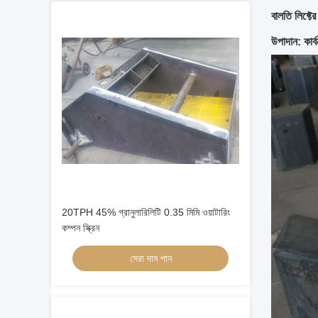
বালতি লিফ্টের
উপাদান: কার
20TPH 45% গ্রানুলারিলিটি 0.35 মিমি ওয়াটারিং
কম্পন স্ক্রিন
সেরা দাম পান