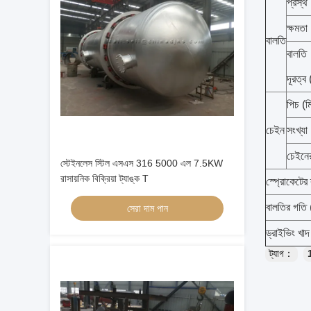
প্রস্থ 
ক্ষমতা
বালতি
বালতি
দূরত্ব 
পিচ (ম
চেইন
সংখ্যা
চেইনে
স্টেইনলেস স্টিল এসএস 316 5000 এল 7.5KW
রাসায়নিক বিক্রিয়া ট্যাঙ্ক T
স্প্রোকেটের 
বালতির গতি 
সেরা দাম পান
ড্রাইভিং খা
ট্যাগ：