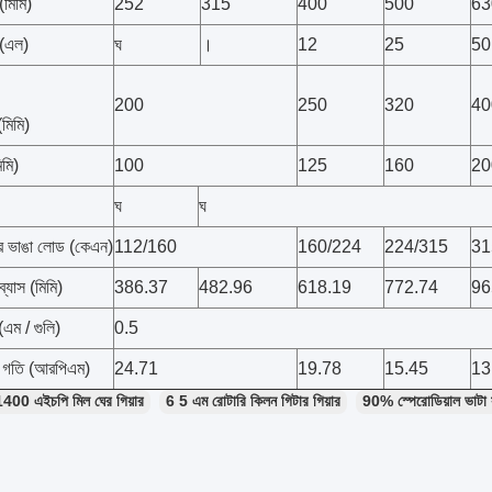
(মিমি)
252
315
400
500
63
 (এল)
ঘ
।
12
25
50
200
250
320
40
(মিমি)
িমি)
100
125
160
20
ঘ
ঘ
র ভাঙা লোড (কেএন)
112/160
160/224
224/315
31
ব্যাস (মিমি)
386.37
482.96
618.19
772.74
96
(এম / গুলি)
0.5
দ গতি (আরপিএম)
24.71
19.78
15.45
13
1400 এইচপি মিল ঘের গিয়ার
6 5 এম রোটারি কিলন গিটার গিয়ার
90% স্পেরোডিয়াল ভাটা স