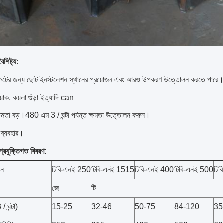
বৈশিষ্ট্য:
ফটের জন্য ছোট ইনস্টলেশন স্থানের প্রয়োজন এবং আরও উপকরণ উত্তোলন করতে পারে।বা
়াক, কয়লা গুঁড়া ইত্যাদি can
্ষমতা বড়।480 এম 3 / ঘন্টা পর্যন্ত ক্ষমতা উত্তোলন করুন।
ন ব্যবহার।
প্রযুক্তিগত বিবরণ:
রন
টিবি-এনই 250
টিবি-এনই 1515
টিবি-এনই 400
টিবি-এনই 500
টি
জে
টি
/ ঘন্টা)
15-25
32-46
50-75
84-120
35