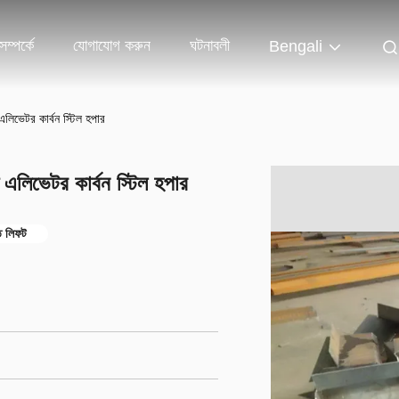
ম্পর্কে
যোগাযোগ করুন
ঘটনাবলী
Bengali
িভেটর কার্বন স্টিল হপার
লিভেটর কার্বন স্টিল হপার
ি লিফট