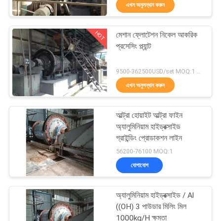
এখন অনুসন্ধান করুন
নিয়ন্ত্রণ
HOT
মেশান ফ্লোটেশন নিকেল আকরিক
যোগাযোগ
30
প্রসেসিং প্ল্যান্ট
করুন
ধাতুশিল্প প্রক্রিয়াকরণ লাইন
9500-362500USD/set MOQ:1 সেট
এখন অনুসন্ধান করুন
খবর
আল্ট্রা হোয়াইট আল্ট্রা ফাইন
মামলা
অ্যালুমিনিয়াম হাইড্রক্সাইড
গ্রাইন্ডিং প্রোডাকশন লাইন
33
56200-76100 MOQ:1
সাইট
যোগাযোগ
ম্যাপ
নাকাল বল মিল
অ্যালুমিনিয়াম হাইড্রক্সাইড / Al
গোপনীয়তা
((OH) 3 পাউডার মিলিং মিল
1000kg/H ক্ষমতা