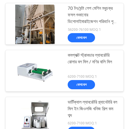
70 টন/ঘন্টা লেপ মেশিন মধুচক্র
6
ফসল শুকানোর
ডিপোলাইমারাইজেশন পরিবর্তন পৃষ্ঠ
জৈব কয়লা উৎপাদন যন্ত্র
আবরণ
56200-76100 MOQ:1
যোগাযোগ
কমপ্যাক্ট স্ট্রাকচার ল্যাবরেটরি
রোলার বল মিল / মণির বালি মিল
393
6200-7100 MOQ:1
যোগাযোগ
খনিজ প্রক্রিয়াকরণ উদ্ভিদ
ভার্টিক্যাল ল্যাবরেটরি প্ল্যানেটারি বল
মিল ইন জিওলজি খনিজ শিল্প কম
শব্দ
6200-7100 MOQ:1