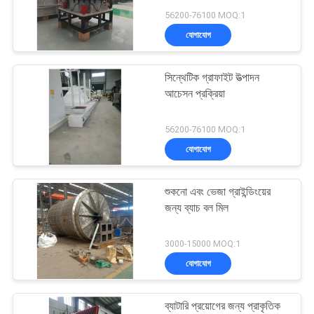
নীতি
56200-76100 MOQ:1
যোগাযোগ
12
সিন্থেটিক গ্রাফাইট উত্পাদন
পাথর ও বালি ধোয়ার লাইন
আচেসন প্রক্রিয়া
56200-76100 MOQ:1
যোগাযোগ
শুকনো এবং ভেজা গ্রাইন্ডিংয়ের
131
জন্য ব্যাচ বল মিল
ঘূর্ণমান ভাটি
3000-15000 MOQ:1
যোগাযোগ
ব্যাটারি প্রয়োগের জন্য প্রাকৃতিক