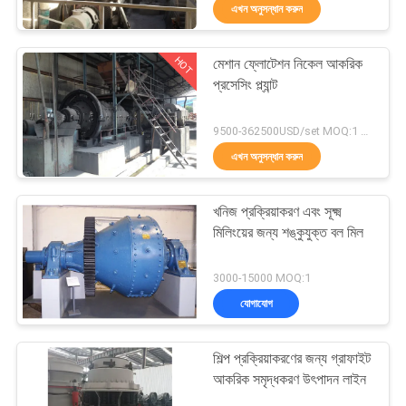
এখন অনুসন্ধান করুন
নিয়ন্ত্রণ
HOT
মেশান ফ্লোটেশন নিকেল আকরিক
যোগাযোগ
30
প্রসেসিং প্ল্যান্ট
করুন
ধাতুশিল্প প্রক্রিয়াকরণ লাইন
9500-362500USD/set MOQ:1 সেট
এখন অনুসন্ধান করুন
খবর
খনিজ প্রক্রিয়াকরণ এবং সূক্ষ্ম
মামলা
মিলিংয়ের জন্য শঙ্কুযুক্ত বল মিল
33
3000-15000 MOQ:1
সাইট
যোগাযোগ
ম্যাপ
নাকাল বল মিল
শিল্প প্রক্রিয়াকরণের জন্য গ্রাফাইট
গোপনীয়তা
আকরিক সমৃদ্ধকরণ উৎপাদন লাইন