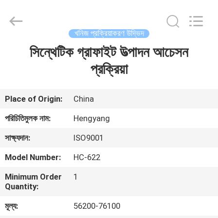
Zhengzhou
Hengyang
Industrial
Co.,
Ltd.
খনিজ প্রক্রিয়াকরণ উদ্ভিদ
All
Rights
সিন্থেটিক গ্রাফাইট উত্পাদন আচেসন
বাড়ি
Reserved.
প্রক্রিয়া
পণ্য
Place of Origin:
China
আমাদের
পরিচিতিমুলক নাম:
Hengyang
সম্পর্কে
সাক্ষ্যদান:
ISO9001
Model Number:
HC-622
কারখানা
Minimum Order
1
ভ্রমণ
Quantity:
মূল্য:
56200-76100
মান