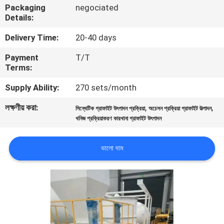
Packaging
negociated
নিয়ন্ত্রণ
Details:
Delivery Time:
20-40 days
যোগাযোগ
Payment
T/T
করুন
Terms:
Supply Ability:
270 sets/month
খবর
লক্ষণীয় করা:
,
,
সিন্থেটিক গ্রাফাইট উৎপাদন প্রক্রিয়া
অচেসন প্রক্রিয়া গ্রাফাইট উত্পাদন
খনিজ প্রক্রিয়াকরণ কারখানা গ্রাফাইট উৎপাদন
মামলা
ভালো দাম
SITEMAP
গোপনীয়তা
নীতি