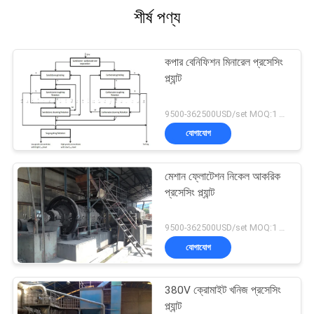
শীর্ষ পণ্য
কপার বেনিফিশন মিনারেল প্রসেসিং
প্ল্যান্ট
9500-362500USD/set MOQ:1 সেট
যোগাযোগ
মেশান ফ্লোটেশন নিকেল আকরিক
প্রসেসিং প্ল্যান্ট
9500-362500USD/set MOQ:1 সেট
যোগাযোগ
380V ক্রোমাইট খনিজ প্রসেসিং
প্ল্যান্ট