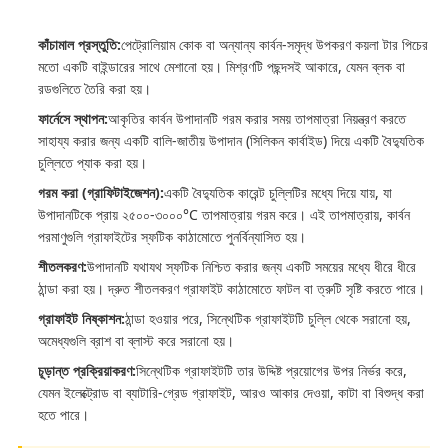
কাঁচামাল প্রস্তুতি:
পেট্রোলিয়াম কোক বা অন্যান্য কার্বন-সমৃদ্ধ উপকরণ কয়লা টার পিচের
মতো একটি বাইন্ডারের সাথে মেশানো হয়। মিশ্রণটি পছন্দসই আকারে, যেমন ব্লক বা
রডগুলিতে তৈরি করা হয়।
ফার্নেসে স্থাপন:
আকৃতির কার্বন উপাদানটি গরম করার সময় তাপমাত্রা নিয়ন্ত্রণ করতে
সাহায্য করার জন্য একটি বালি-জাতীয় উপাদান (সিলিকন কার্বাইড) দিয়ে একটি বৈদ্যুতিক
চুল্লিতে প্যাক করা হয়।
গরম করা (গ্রাফিটাইজেশন):
একটি বৈদ্যুতিক কারেন্ট চুল্লিটির মধ্যে দিয়ে যায়, যা
উপাদানটিকে প্রায় ২৫০০-৩০০০°C তাপমাত্রায় গরম করে। এই তাপমাত্রায়, কার্বন
পরমাণুগুলি গ্রাফাইটের স্ফটিক কাঠামোতে পুনর্বিন্যাসিত হয়।
শীতলকরণ:
উপাদানটি যথাযথ স্ফটিক নিশ্চিত করার জন্য একটি সময়ের মধ্যে ধীরে ধীরে
ঠান্ডা করা হয়। দ্রুত শীতলকরণ গ্রাফাইট কাঠামোতে ফাটল বা ত্রুটি সৃষ্টি করতে পারে।
গ্রাফাইট নিষ্কাশন:
ঠান্ডা হওয়ার পরে, সিন্থেটিক গ্রাফাইটটি চুল্লি থেকে সরানো হয়,
অমেধ্যগুলি ব্রাশ বা ব্লাস্ট করে সরানো হয়।
চূড়ান্ত প্রক্রিয়াকরণ:
সিন্থেটিক গ্রাফাইটটি তার উদ্দিষ্ট প্রয়োগের উপর নির্ভর করে,
যেমন ইলেক্ট্রোড বা ব্যাটারি-গ্রেড গ্রাফাইট, আরও আকার দেওয়া, কাটা বা বিশুদ্ধ করা
হতে পারে।