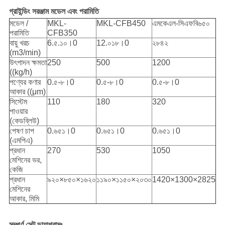
গ্রাইন্ডিং সরঞ্জাম মডেল এবং পরামিতি
মডেল /
MKL-
MKL-CFB450
এমকেএল-সিএফবি৬৫০
পরামিতি
CFB350
বায়ু খরচ
6.৫.১০।0
12.০১৮।0
২৮৪২
(m3/min)
উৎপাদন ক্ষমতা
250
500
1200
((kg/h)
পণ্যের কণার
0.৫-৮।0
0.৫-৮।0
0.৫-৮।0
আকার ((μm)
সিস্টেম
110
180
320
পাওয়ার
(কেডব্লিউ)
পেষণ চাপ
0.৬৫১।0
0.৬৫১।0
0.৬৫১।0
(এমপিএ)
প্রধান
270
530
1050
মেশিনের ভর,
কেজি
প্রধান
৯২০×৮৫০×১৬২০
১১৯০×১১৫০×২০৩০
1420×1300×2825
মেশিনের
আকার, মিমি
সম্পূর্ণ সেট ডায়াগ্রামঃ