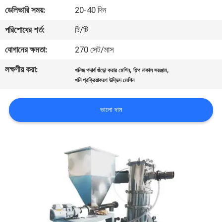
নিয়ন্ত্রণ
ডেলিভারি সময়:
20-40 দিন
পরিশোধের শর্ত:
টি/টি
যোগাযোগ
যোগানের ক্ষমতা:
270 সেট/মাস
করুন
লক্ষণীয় করা:
,
,
খনিজ পদার্থ গুঁড়ো করার মেশিন
শিল্প নাকাল সরঞ্জাম
খনি প্রক্রিয়াকরণ উদ্ভিদ মেশিন
খবর
ভালো দাম
মামলা
সাইট
ম্যাপ
গোপনীয়তা