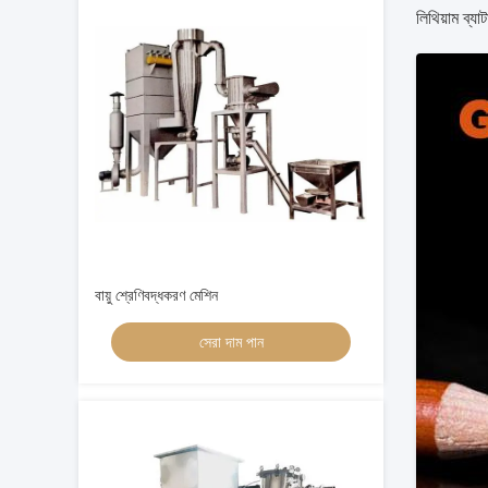
লিথিয়াম ব্য
বায়ু শ্রেণিবদ্ধকরণ মেশিন
সেরা দাম পান