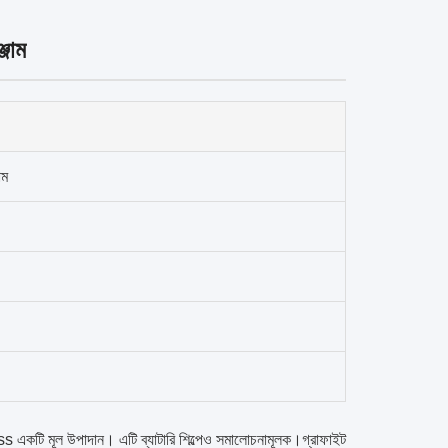
্জাম
াম
ss একটি মূল উপাদান। এটি ব্যাটারি শিল্পেও সমালোচনামূলক।গ্রাফাইট