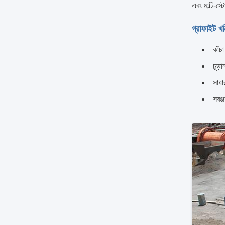
এবং মাল্টি-স
গ্রাফাইট খনি
কাঁ
চূড
সাধা
সরঞ্