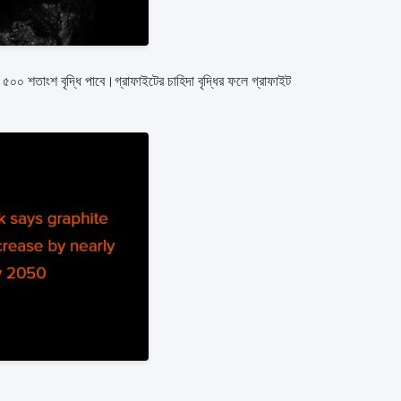
় ৫০০ শতাংশ বৃদ্ধি পাবে।গ্রাফাইটের চাহিদা বৃদ্ধির ফলে গ্রাফাইট