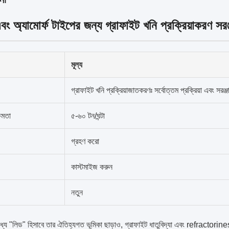
ং অ্যামোর্ফ টাইপের জন্য গ্রাফাইট খনি প্রক্রিয়াকরণ সরঞ
মূল্য
গ্রাফাইট খনি প্রক্রিয়াজাতকরণঃ সর্বোত্তম প্রক্রিয়া এবং সরঞ্জ
ষমতা
৫-৬০ টন/ঘন্টা
গ্রহণ করো
কাস্টমাইজ করুন
নতুন
্যে "লিড" হিসাবে তার ঐতিহ্যগত ভূমিকা ছাড়াও, গ্রাফাইট ধাতুবিদ্যা এবং refractorine