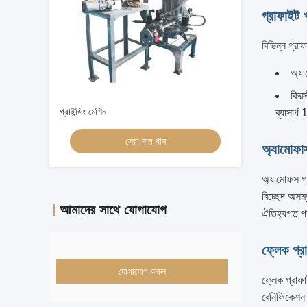
গ্রাফাইট 
বিভিন্ন গ্রা
অ্যা
ক্রি
গ্রাইন্ডিং মেশিন
ব্যাসার্
সেরা দাম পান
অ্যামোফাস
অ্যামোফস গ্
বিচ্ছেদ অসম
আমাদের সাথে যোগাযোগ
ঐতিহ্যগত পদ্
ফ্লেক গ্র
যোগাযোগ করুন
ফ্লেক গ্রাফা
বেনিফিকেশন প