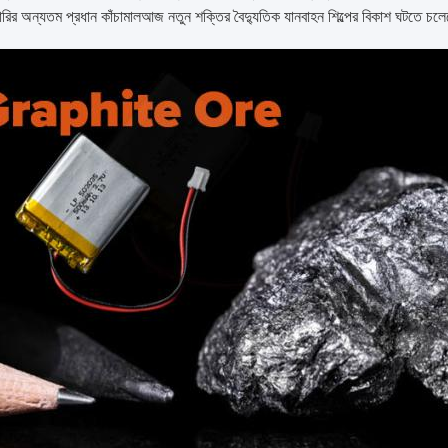
াটারির অন্যতম প্রধান কাঁচামালআজ নতুন শক্তির বৈদ্যুতিক যানবাহন শিল্পের বিকাশ ঘটতে চ