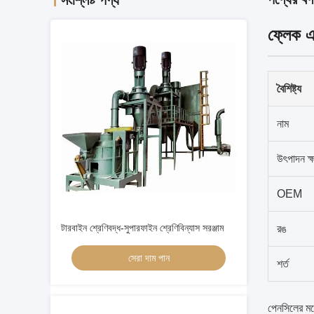
সংশ্লিষ্ট পণ্য
ফ্লেক এব
বৈশিষ্ট্য
নাম
উৎপাদন ক্
OEM
টারবাইন শ্রেণিবদ্ধ-সুপারফাইন শ্রেণিবিন্যাস সরঞ্জাম
রঙ
সেরা দাম পান
শর্ত
পেনসিলের মধ