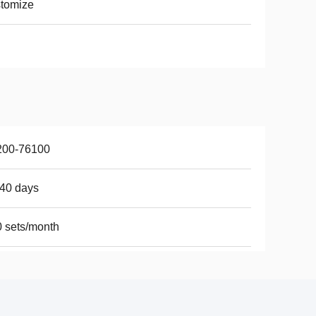
tomize
200-76100
40 days
 sets/month