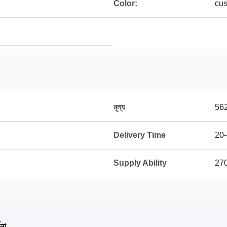
Color:
cus
মূল্য
56
Delivery Time
20-
Supply Ability
270
না