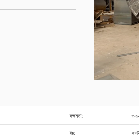
সক্ষমতা:
৩-৬০
রঙ:
কাস্