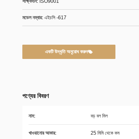
সাক্ষ্যদান:
ISO9001
মডেল নম্বার:
এইচসি -617
একটি উদ্ধৃতি অনুরোধ করুন
পণ্যের বিবরণ
নাম:
বড় বল মিল
খাওয়ানোর আকার:
25 মিমি থেকে কম