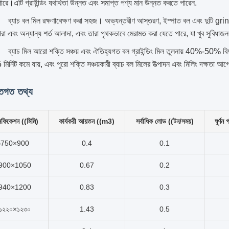
ারে।এটি গ্রাইন্ডিং যথার্থতা উন্নত এবং সমাপ্ত পণ্য মান উন্নত করতে পারেন.
ব্যাচ বল মিল রক্ষণাবেক্ষণ করা সহজ। অভ্যন্তরীণ আস্তরণ, ইস্পাত বল এবং দুটি grinder
রা এবং অন্যান্য শর্ত আলাদা, এবং তারা পৃথকভাবে মেরামত করা যেতে পারে, যা খুব সুবিধা
ব্যাচ মিল আরো শক্তি সঞ্চয় এবং ঐতিহ্যগত বল গ্রাইন্ডিং মিল তুলনায় 40%-50% বিদ
 মিনিট কমে যায়, এবং পুরো শক্তি সঞ্চয়কারী ব্যাচ বল মিলের উত্পাদন এবং মিলিং দক্ষতা আ
্তিগত তথ্য
িফিকেশন ((মিমি)
কার্যকরী আয়তন ((m3)
সর্বাধিক লোড ((টন/সময়)
ঘূর্ণ
φ750×900
0.4
0.1
900×1050
0.67
0.2
940×1200
0.83
0.3
১২২০×১২৩০
1.43
0.5