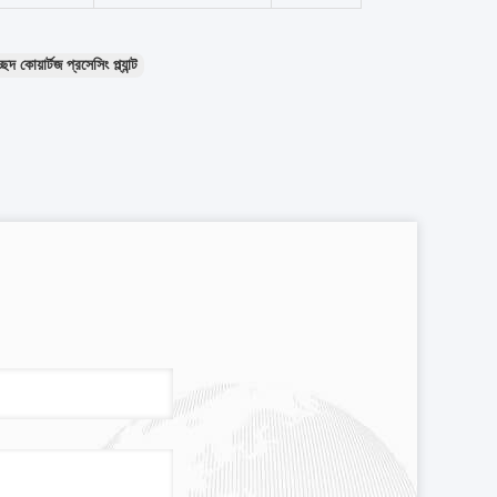
েদ কোয়ার্টজ প্রসেসিং প্ল্যান্ট