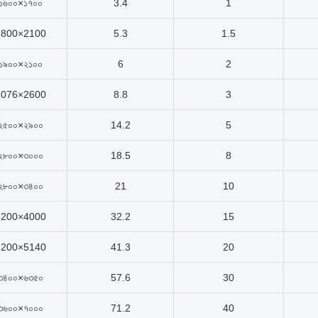
১৬০০×১৭০০
3.4
1
1800×2100
5.3
1.5
১৯০০×২১০০
6
2
2076×2600
8.8
3
২৫০০×২৯০০
14.2
5
২৮০০×৩০০০
18.5
8
২৮০০×৩৪০০
21
10
3200×4000
32.2
15
3200×5140
41.3
20
৩৪০০×৬৩৫০
57.6
30
৩৬০০×৭০০০
71.2
40