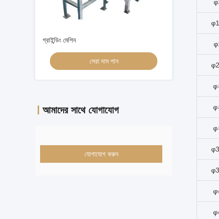
φ
φ
গ্রাইন্ডিং মেশিন
φ
সেরা দাম পান
φ
φ
φ
আমাদের সাথে যোগাযোগ
φ
φ
যোগাযোগ করুন
φ
φ
φ