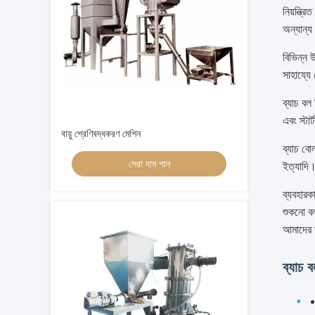
নিয়ন্ত্
অন্যান্য 
বিভিন্ন 
সাহায্যে
ব্যাচ বল
এবং স্টা
বায়ু শ্রেণিবদ্ধকরণ মেশিন
ব্যাচ বো
সেরা দাম পান
ইত্যাদি
ব্যবহারক
শুকনো বল
আমাদের 
ব্যাচ ব