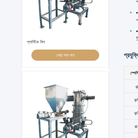
প
প
5
প্লাস্টিক মিল
প্রযুক
সেরা দাম পান
স্পেস
φ
φ
φ