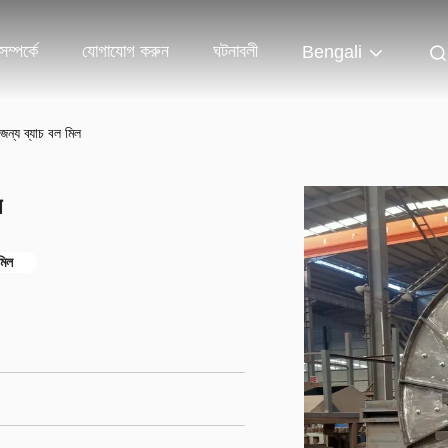
ম্পর্কে
যোগাযোগ করুন
ঘটনাবলী
Bengali
 জন্য ব্যাচ বল মিল
ল
মিল