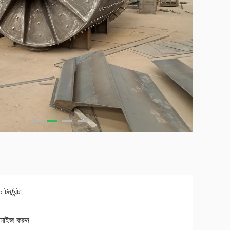
 টন/ঘন্টা
টমাইজ করুন