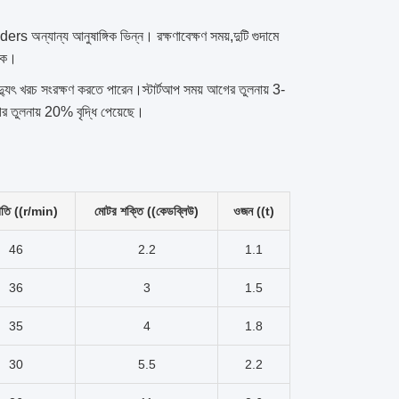
s অন্যান্য আনুষাঙ্গিক ভিন্ন। রক্ষণাবেক্ষণ সময়,দুটি গুদামে
জনক।
্যুৎ খরচ সংরক্ষণ করতে পারেন।স্টার্টআপ সময় আগের তুলনায় 3-
গের তুলনায় 20% বৃদ্ধি পেয়েছে।
ন গতি ((r/min)
মোটর শক্তি ((কেডব্লিউ)
ওজন ((t)
46
2.2
1.1
36
3
1.5
35
4
1.8
30
5.5
2.2