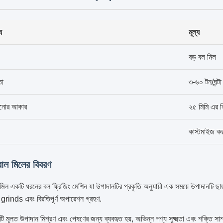
্য
মূল্য
বড় বল মিল
তা
৩-৬০ টন/ঘন্টা
ানোর আকার
২৫ মিমি এর ন
কাস্টমাইজ ক
বোল মিলের বিবরণ
 মিল একটি ধরনের বল ফ্রিজিং মেশিন যা উপাদানটির প্রকৃতি অনুযায়ী এক সময়ে উপাদানটি ছা
রা grinds এবং বিরতিপূর্ণ অপারেশন গ্রহণ.
টি মূলত উপাদান মিশ্রণ এবং পেষণের জন্য ব্যবহৃত হয়, অভিন্ন পণ্য সূক্ষ্মতা এবং শক্তি সাশ্রয়