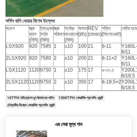
সর্পিল বালি ধোয়ার বিশেষ উল্লেখ
মডেল
স্ক্রু
ট্যাঙ্কের
স্ক্রু
সর্বোচ্চ
ক্ষমতা
REV
শক্তি
মোটর মড
ব্যাস
দৈর্ঘ্য
পরিমাণ
খাওয়ানো
(t/h)
(r/min)
(কিলোওয়াট)
(মিমি)
(মিমি)
(মিমি)
LSX920
920
7585
1
≤10
100
21
6-11
Y160L
6/11
2LSX920
920
7580
2
≤10
200
21
6-11×2
Y160L
6/11
LSX1120
1120
9750
1
≤10
175
17
৬-১৮.৫
Y200L
6/18.5
2LSX1120
1120
9750
2
≤10
350
17
6-18.5×2
Y200L
6/18.5
10TPH হাইড্রেশন চুন উত্পাদনের লাইন
1000TPH কোয়ার্টজ প্রসেসিং প্ল্যান্ট
চৌম্বকীয় বিচ্ছেদ কোয়ার্টজ প্রসেসিং প্ল্যান্ট
এর সেরা মূল্য পান