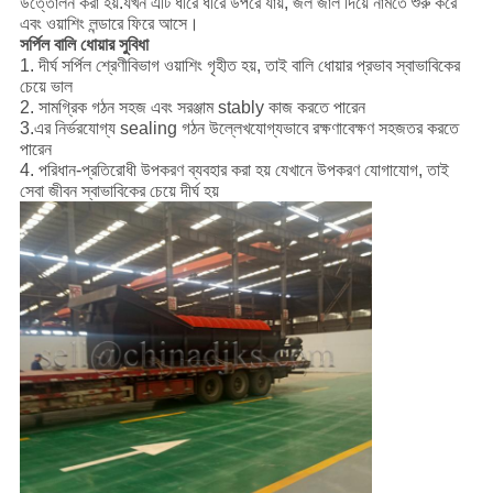
উত্তোলন করা হয়.যখন এটি ধীরে ধীরে উপরে যায়, জল জাল দিয়ে নামতে শুরু করে
এবং ওয়াশিং লন্ডারে ফিরে আসে।
সর্পিল বালি ধোয়ার সুবিধা
1. দীর্ঘ সর্পিল শ্রেণীবিভাগ ওয়াশিং গৃহীত হয়, তাই বালি ধোয়ার প্রভাব স্বাভাবিকের
চেয়ে ভাল
2. সামগ্রিক গঠন সহজ এবং সরঞ্জাম stably কাজ করতে পারেন
3.এর নির্ভরযোগ্য sealing গঠন উল্লেখযোগ্যভাবে রক্ষণাবেক্ষণ সহজতর করতে
পারেন
4. পরিধান-প্রতিরোধী উপকরণ ব্যবহার করা হয় যেখানে উপকরণ যোগাযোগ, তাই
সেবা জীবন স্বাভাবিকের চেয়ে দীর্ঘ হয়