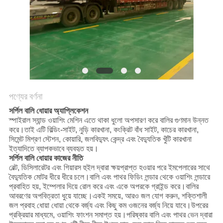
নীতি
পণ্যের বর্ণনা
সর্পিল বালি ধোয়ার অ্যাপ্লিকেশন
স্পাইরাল স্যান্ড ওয়াশিং মেশিন এতে থাকা ধুলো অপসারণ করে বালির গুণমান উন্নত
করে।তাই এটি বিল্ডিং-সাইট, নুড়ি কারখানা, কংক্রিট বাঁধ সাইট, কাচের কারখানা,
সিমেন্ট মিশ্রণ স্টেশন, কোয়ারি, জলবিদ্যুৎ কেন্দ্র এবং বৈদ্যুতিক খুঁটি কারখানা
ইত্যাদিতে ব্যাপকভাবে ব্যবহৃত হয়।
সর্পিল বালি ধোয়ার কাজের নীতি
বেল্ট, ডিসিলারেটর এবং গিয়ারস হুইল দ্বারা ক্ষয়প্রাপ্ত হওয়ার পরে ইমপেলারের সাথে
বৈদ্যুতিক মোটর ধীরে ধীরে চলে।বালি এবং পাথর ফিডিং লন্ডার থেকে ওয়াশিং লন্ডারে
প্রবাহিত হয়, ইম্পেলার দিয়ে রোল করে এবং একে অপরকে গ্রাইন্ড করে।বালির
আবরণের অপবিত্রতা ধুয়ে যাচ্ছে।একই সময়ে, আরও জল যোগ করুন, শক্তিশালী
জল প্রবাহ ধোয়া ধোয়া থেকে বর্জ্য এবং কিছু কম ওজনের বর্জ্য নিয়ে যাবে।উপরের
প্রক্রিয়ার মাধ্যমে, ওয়াশিং ফাংশন সমাপ্ত হয়।পরিষ্কার বালি এবং পাথর ভেন দ্বারা