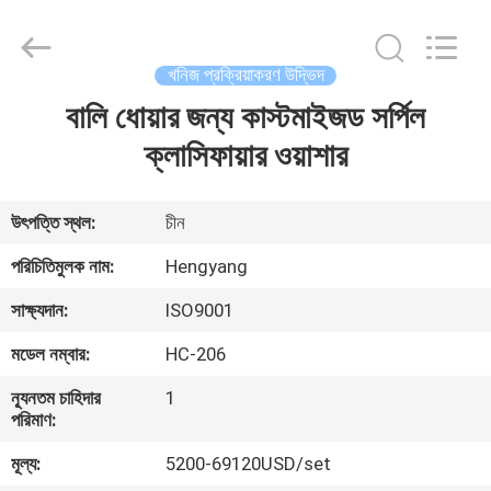
Zhengzhou
Hengyang
Industrial
Co.,
Ltd.
খনিজ প্রক্রিয়াকরণ উদ্ভিদ
All
Rights
বালি ধোয়ার জন্য কাস্টমাইজড সর্পিল
বাড়ি
Reserved.
ক্লাসিফায়ার ওয়াশার
পণ্য
উৎপত্তি স্থল:
চীন
আমাদের
পরিচিতিমুলক নাম:
Hengyang
সম্পর্কে
সাক্ষ্যদান:
ISO9001
মডেল নম্বার:
HC-206
কারখানা
ন্যূনতম চাহিদার
1
ভ্রমণ
পরিমাণ:
মূল্য:
5200-69120USD/set
মান