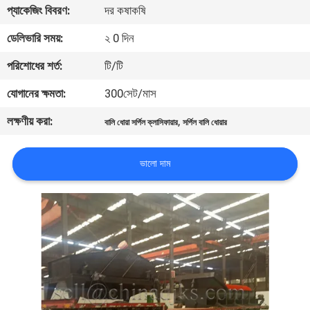
প্যাকেজিং বিবরণ:
দর কষাকষি
নিয়ন্ত্রণ
ডেলিভারি সময়:
২ 0 দিন
যোগাযোগ
পরিশোধের শর্ত:
টি/টি
করুন
যোগানের ক্ষমতা:
300সেট/মাস
লক্ষণীয় করা:
,
বালি ধোয়া সর্পিল ক্লাসিফায়ার
সর্পিল বালি ধোয়ার
খবর
ভালো দাম
মামলা
সাইট
ম্যাপ
গোপনীয়তা