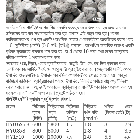
অপরিশোধিত পার্লাইট ওপেন-পিট পদ্ধতি ব্যবহার করে খনন করা হয় এবং তারপর
উদ্ভিদের জায়গায় স্থানান্তরিত করা হয় যেখানে এটি মজুদ করা হয়।প্রথম
প্রক্রিয়াকরণের ধাপ হল একটি প্রাথমিক চোয়াল পেষণকারীতে আকরিকের ব্যাস প্রায়
1.6 সেন্টিমিটার (সেমি) (0.6 ইঞ্চি [ইঞ্চি]) কমানো।অশোধিত আকরিক তারপর একটি
ঘূর্ণমান ড্রায়ারের মাধ্যমে পাস করা হয়, যা 4 থেকে 10 শতাংশের মধ্যে আর্দ্রতার
পরিমাণ কমিয়ে 1 শতাংশের কম করে।
শুকানোর পরে, স্ক্রিন, এয়ার ক্লাসিফায়ার, হাতুড়ি মিল এবং রড মিল ব্যবহার করে
একটি ক্লোজ সার্কিট সিস্টেমে সেকেন্ডারি গ্রাইন্ডিং করা হয়।সেকেন্ডারি সার্কিট থেকে
উত্পাদিত ওভারসাইজড উপাদান প্রাথমিক পেষণকারীতে ফেরত দেওয়া হয়।প্রচুর
পরিমাণে জরিমানা, প্রক্রিয়াকরণ পর্যায়ে উত্পাদিত, নির্ধারিত পর্যায়ে বায়ু শ্রেণীবিভাগ
দ্বারা সরানো হয়।পছন্দসই আকারের প্রক্রিয়াকৃত পার্লাইট আকরিক সংরক্ষণ করা হয়
যতক্ষণ না এটি একটি সম্প্রসারণ প্ল্যান্টে পাঠানো হয়।
পার্লাইট রোটারি ড্রায়ার প্রযুক্তিগত বিবরণ:
মডেল
সিলিন্ডার
সিলিন্ডারের
সিলিন্ডার
সিলিন্ডার
শক্তি
ওজন
ব্যাস
দৈর্ঘ্য
ভলিউম
ঘূর্ণন গতি
(কিলোওয়াট)
(টি)
(মিমি)
(মিমি)
(m3)
(r/min)
HY0.6x5.8
600
5800
1.7
1-8
3
2.9
HY0.8x8
800
8000
4
1-8
4
3.5
HY1x10
1000
10000
৭.৯
1-8
5.5
৬.৮