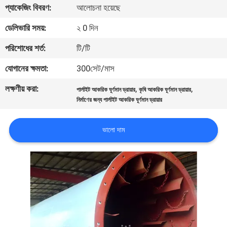
প্যাকেজিং বিবরণ:
আলোচনা হয়েছে
নিয়ন্ত্রণ
ডেলিভারি সময়:
২ 0 দিন
যোগাযোগ
পরিশোধের শর্ত:
টি/টি
করুন
যোগানের ক্ষমতা:
300সেট/মাস
লক্ষণীয় করা:
,
,
পার্লাইট আকরিক ঘূর্ণমান ড্রায়ার
কৃষি আকরিক ঘূর্ণমান ড্রায়ার
খবর
নির্মাণের জন্য পার্লাইট আকরিক ঘূর্ণমান ড্রায়ার
মামলা
ভালো দাম
সাইট
ম্যাপ
গোপনীয়তা