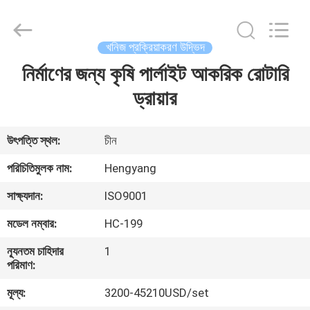
Zhengzhou
Hengyang
Industrial
Co.,
Ltd.
খনিজ প্রক্রিয়াকরণ উদ্ভিদ
All
Rights
নির্মাণের জন্য কৃষি পার্লাইট আকরিক রোটারি
বাড়ি
Reserved.
ড্রায়ার
পণ্য
উৎপত্তি স্থল:
চীন
আমাদের
পরিচিতিমুলক নাম:
Hengyang
সম্পর্কে
সাক্ষ্যদান:
ISO9001
মডেল নম্বার:
HC-199
কারখানা
ন্যূনতম চাহিদার
1
ভ্রমণ
পরিমাণ:
মূল্য:
3200-45210USD/set
মান