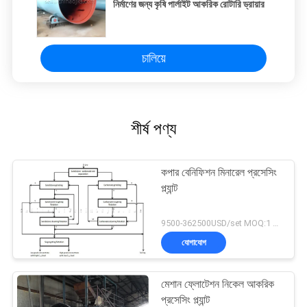
নির্মাণের জন্য কৃষি পার্লাইট আকরিক রোটারি ড্রায়ার
চালিয়ে
শীর্ষ পণ্য
কপার বেনিফিশন মিনারেল প্রসেসিং
প্ল্যান্ট
9500-362500USD/set MOQ:1 সেট
যোগাযোগ
মেশান ফ্লোটেশন নিকেল আকরিক
প্রসেসিং প্ল্যান্ট