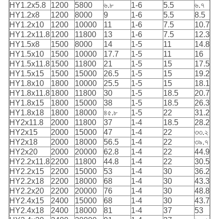
HY1.2x5.8
1200
5800
৬.৮
1-6
5.5
৬.৭
HY1.2x8
1200
8000
9
1-6
5.5
8.5
HY1.2x10
1200
10000
11
1-6
7.5
10.7
HY1.2x11.8
1200
11800
13
1-6
7.5
12.3
HY1.5x8
1500
8000
14
1-5
11
14.8
HY1.5x10
1500
10000
17.7
1-5
11
16
HY1.5x11.8
1500
11800
21
1-5
15
17.5
HY1.5x15
1500
15000
26.5
1-5
15
19.2
HY1.8x10
1800
10000
25.5
1-5
15
18.1
HY1.8x11.8
1800
11800
30
1-5
18.5
20.7
HY1.8x15
1800
15000
38
1-5
18.5
26.3
HY1.8x18
1800
18000
৪৫.৮
1-5
22
31.2
HY2x11.8
2000
11800
37
1-4
18.5
28.2
HY2x15
2000
15000
47
1-4
22
৩৩.২
HY2x18
2000
18000
56.5
1-4
22
৩৯.৭
HY2x20
2000
20000
62.8
1-4
22
44.9
HY2.2x11.8
2200
11800
44.8
1-4
22
30.5
HY2.2x15
2200
15000
53
1-4
30
36.2
HY2.2x18
2200
18000
68
1-4
30
43.3
HY2.2x20
2200
20000
76
1-4
30
48.8
HY2.4x15
2400
15000
68
1-4
30
43.7
HY2.4x18
2400
18000
81
1-4
37
53