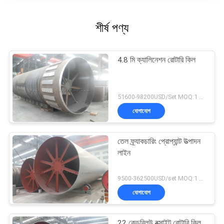
শীর্ষ পণ্য
4.8 মি ক্যালিনেশন রোটারি কিল
51600-98200USD/Set MOQ:1 সেট
যোগাযোগ
তেল ফ্র্যাকচারিং প্রোপ্যান্ট উত্পাদন
লাইন
9500-362500USD/set MOQ:1 সেট
যোগাযোগ
22 কেডব্লিউ বক্সাইট রোটারি কিল