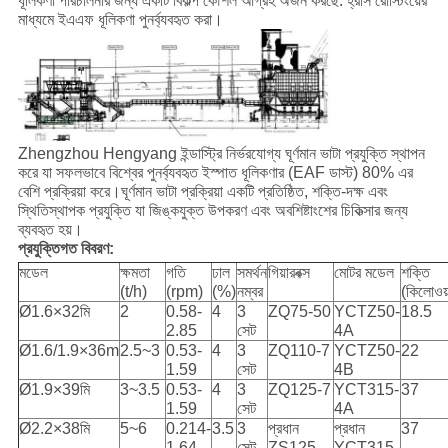
ধূলিকণা পরিচালনার জন্য একটি বিকল্প কৌশল আগ্রহ অর্জন করছে: হ্রাস রোস্টিংয়ের
মাধ্যমে ইএএফ ধূলিকণা পুনর্ব্যবহৃত করা।
Zhengzhou Hengyang ইন্ডাস্ট্রি নির্ভরযোগ্য ঘূর্ণমান ভাটা প্রযুক্তি স্থাপন
করে যা সফলভাবে বিশ্বের পুনর্ব্যবহৃত ইস্পাত ধূলিকণার (EAF ডাস্ট) 80% এর
বেশি প্রক্রিয়া করে।ঘূর্ণমান ভাটা প্রক্রিয়া একটি প্রতিষ্ঠিত, শক্তি-দক্ষ এবং
স্থিতিস্থাপক প্রযুক্তি যা জিঙ্কযুক্ত উপকরণ এবং অবশিষ্টাংশের চিকিত্সার জন্য
ব্যবহৃত হয়।
প্রযুক্তিগত বিবরণ:
মডেল
ক্ষমতা
গতি
ঢাল
সমর্থন
গিয়ারবক্স
মোটর মডেল
শক্তি
(t/h)
(rpm)
(%)
নম্বর
(কিলোওয়
Ø1.6×32মি
2
0.58-
4
3
ZQ75-50
YCTZ50-
18.5
2.85
সেট
4A
Ø1.6/1.9×36m
2.5~3
0.53-
4
3
ZQ110-7
YCTZ50-
22
1.59
সেট
4B
Ø1.9×39মি
3~3.5
0.53-
4
3
ZQ125-7
YCT315-
37
1.59
সেট
4A
Ø2.2×38মি
5~6
0.214-
3.5
3
প্রধান
প্রধান
37
1.64
সেট
ZS125-
YCT315-