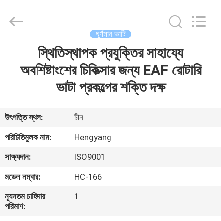
Zhengzhou
Hengyang
Industrial
Co.,
Ltd.
ঘূর্ণমান ভাটি
All
Rights
স্থিতিস্থাপক প্রযুক্তির সাহায্যে
বাড়ি
Reserved.
অবশিষ্টাংশের চিকিত্সার জন্য EAF রোটারি
পণ্য
ভাটা প্রকল্পের শক্তি দক্ষ
আমাদের
উৎপত্তি স্থল:
চীন
সম্পর্কে
পরিচিতিমুলক নাম:
Hengyang
সাক্ষ্যদান:
ISO9001
কারখানা
মডেল নম্বার:
HC-166
ভ্রমণ
ন্যূনতম চাহিদার
1
পরিমাণ:
মান