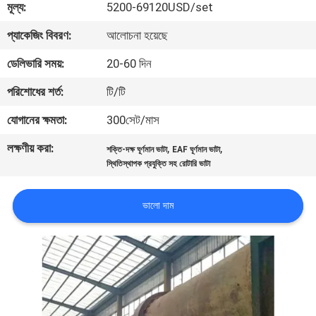
মূল্য:
5200-69120USD/set
নিয়ন্ত্রণ
প্যাকেজিং বিবরণ:
আলোচনা হয়েছে
যোগাযোগ
ডেলিভারি সময়:
20-60 দিন
করুন
পরিশোধের শর্ত:
টি/টি
যোগানের ক্ষমতা:
300সেট/মাস
খবর
লক্ষণীয় করা:
,
,
শক্তি-দক্ষ ঘূর্ণমান ভাটা
EAF ঘূর্ণমান ভাটা
স্থিতিস্থাপক প্রযুক্তি সহ রোটারি ভাটা
মামলা
ভালো দাম
সাইট
ম্যাপ
গোপনীয়তা