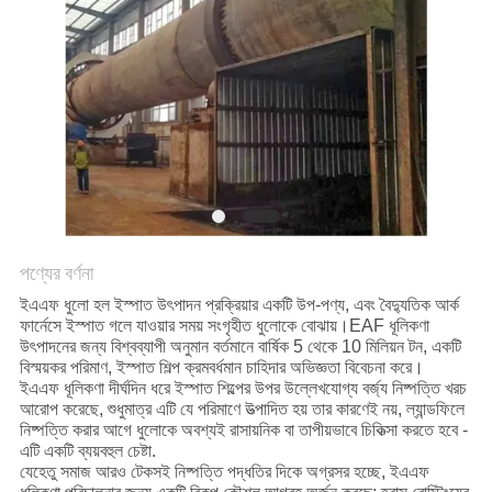
নীতি
পণ্যের বর্ণনা
ইএএফ ধুলো হল ইস্পাত উৎপাদন প্রক্রিয়ার একটি উপ-পণ্য, এবং বৈদ্যুতিক আর্ক
ফার্নেসে ইস্পাত গলে যাওয়ার সময় সংগৃহীত ধুলোকে বোঝায়।EAF ধূলিকণা
উৎপাদনের জন্য বিশ্বব্যাপী অনুমান বর্তমানে বার্ষিক 5 থেকে 10 মিলিয়ন টন, একটি
বিস্ময়কর পরিমাণ, ইস্পাত শিল্প ক্রমবর্ধমান চাহিদার অভিজ্ঞতা বিবেচনা করে।
ইএএফ ধূলিকণা দীর্ঘদিন ধরে ইস্পাত শিল্পের উপর উল্লেখযোগ্য বর্জ্য নিষ্পত্তি খরচ
আরোপ করেছে, শুধুমাত্র এটি যে পরিমাণে উত্পাদিত হয় তার কারণেই নয়, ল্যান্ডফিলে
নিষ্পত্তি করার আগে ধুলোকে অবশ্যই রাসায়নিক বা তাপীয়ভাবে চিকিত্সা করতে হবে -
এটি একটি ব্যয়বহুল চেষ্টা.
যেহেতু সমাজ আরও টেকসই নিষ্পত্তি পদ্ধতির দিকে অগ্রসর হচ্ছে, ইএএফ