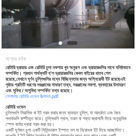
নীতি
পণ্যের বর্ণনা
রোটারি ড্রায়ার এবং রোটারি চুলা নকশায় খুব অনুরূপ এবং ড্রায়ারগুলির সাথে ঘনিষ্ঠভাবে
সম্পর্কিত। প্রধান পার্থক্যটি হ'ল ড্রায়ারগুলির কেবল বাইরের ধাতব শেল
রয়েছে,যেখানে ঘূর্ণন চুল্লিগুলির মধ্যে বিচ্ছিন্নতার জন্য অগ্নিরোধী ইট রয়েছেএই
পৃষ্ঠায় প্রতিটি ধরণের সরঞ্জামের সাধারণ তথ্য, সরঞ্জামের নকশা, ব্যবহারের উদাহরণ
এবং সুবিধা / অসুবিধা সম্পর্কিত তথ্য রয়েছে।
পেশাদার রোটারি ওভেন উত্পাদন.pdf
রোটারি ওভেন
চুল্লিগুলি সিরামিক বা ইট গরম করার জন্য ব্যবহৃত চুল্লি, যা আর্দ্রতা এবং জৈব
পদার্থগুলি বাষ্পীভূত করে। চুল্লিগুলি গ্যাস, তরল বা শক্ত জ্বালানী দিয়ে অনুভূমিক
স্পেস বার্নার দ্বারা গরম করা হয়।
একটি ঘূর্ণমান চুলা একটি সিলিন্ডারাল ইস্পাত নল যা নিরোধক ইট দিয়ে আচ্ছাদিত।
বড়গুলি 120 মিটার দৈর্ঘ্যের 6 মিটার ব্যাসার্ধের সাথে হতে পারে।চুলা একটি