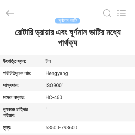
Zhengzhou
Hengyang
Industrial
Co.,
Ltd.
ঘূর্ণমান ভাটি
All
Rights
রোটারি ড্রায়ার এবং ঘূর্ণমান ভাটির মধ্যে
বাড়ি
Reserved.
পার্থক্য
পণ্য
উৎপত্তি স্থল:
চীন
আমাদের
পরিচিতিমুলক নাম:
Hengyang
সম্পর্কে
সাক্ষ্যদান:
ISO9001
মডেল নম্বার:
HC-460
কারখানা
ন্যূনতম চাহিদার
1
ভ্রমণ
পরিমাণ:
মূল্য:
53500-793600
মান