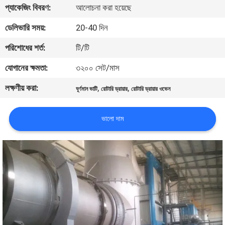
প্যাকেজিং বিবরণ:
আলোচনা করা হয়েছে
নিয়ন্ত্রণ
ডেলিভারি সময়:
20-40 দিন
যোগাযোগ
পরিশোধের শর্ত:
টি/টি
করুন
যোগানের ক্ষমতা:
৩২০০ সেট/মাস
লক্ষণীয় করা:
,
,
ঘূর্ণমান ভাটি
রোটারি ড্রায়ার
রোটারি ড্রায়ার ওভেন
খবর
ভালো দাম
মামলা
সাইট
ম্যাপ
গোপনীয়তা