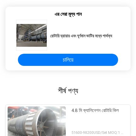
এর সেরা মূল্য পান
রোটারি ড্রায়ার এবং ঘূর্ণমান ভাটির মধ্যে পার্থক্য
চালিয়ে
শীর্ষ পণ্য
4.8 মি ক্যালিনেশন রোটারি কিল
51600-98200USD/Set MOQ:1 সেট