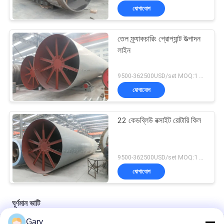
যোগাযোগ
তেল ফ্র্যাকচারিং প্রোপ্যান্ট উত্পাদন
লাইন
9500-362500USD/set MOQ:1 সেট
যোগাযোগ
22 কেডব্লিউ বক্সাইট রোটারি কিল
9500-362500USD/set MOQ:1 সেট
যোগাযোগ
ঘূর্ণমান ভাটি
Gary