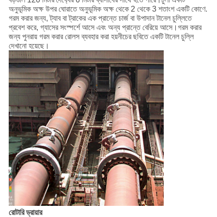
অনুভূমিক অক্ষ উপর ঘোরাতে অনুভূমিক অক্ষ থেকে 2 থেকে 3 শতাংশ একটি কোণে.
গরম করার জন্য, ট্যাব বা ট্রাকের এক প্রান্তে চার্জ বা উপাদান টানেল চুল্লিতে
প্রবেশ করে, গ্যাসের সংস্পর্শে আসে এবং অন্য প্রান্তে বেরিয়ে আসে।গরম করার
জন্য পুনরায় গরম করার রোলস ব্যবহার করা হয়নীচের ছবিতে একটি টানেল চুল্লি
দেখানো হয়েছে।
রোটারি ড্রায়ার