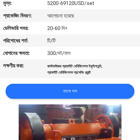
মূল্য:
5200-69120USD/set
নিয়ন্ত্রণ
প্যাকেজিং বিবরণ:
আলোচনা হয়েছে
যোগাযোগ
ডেলিভারি সময়:
20-60 দিন
করুন
পরিশোধের শর্ত:
টি/টি
যোগানের ক্ষমতা:
300সেট/মাস
খবর
লক্ষণীয় করা:
,
কাস্টমাইজড গ্রাফাইট বেনিফিসেশন ইকুইপমেন্ট
গ্রাফাইট বেনিফিসেশন প্রসেসিং প্ল্যান্ট
মামলা
ভালো দাম
সাইট
ম্যাপ
গোপনীয়তা