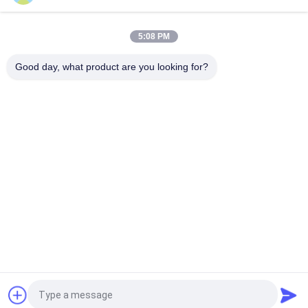
টারবাইন শ্রেণিবদ্ধ-সুপারফাইন শ্রেণিবিন্যাস সরঞ্জাম
5:08 PM
বায়ু শ্রেণিবদ্ধকরণ মেশিন
Good day, what product are you looking for?
সব
মাইক্রন পাউডার গ্রিলিং 
ইএএফ ডাস্ট রিসাইক্লিং
মেশিন
ধাতুশিল্প প্রক্রিয়াকরণ লাইন
নাকাল বল মিল
পাথর ও বালি ধোয়ার লাইন
ঘূর্ণমান ভাটি
মোবাইল ক্রাশিং স্টেশন
রোটারি শুকানোর মেশিন
উদ্ধৃতির জন্য আবেদন