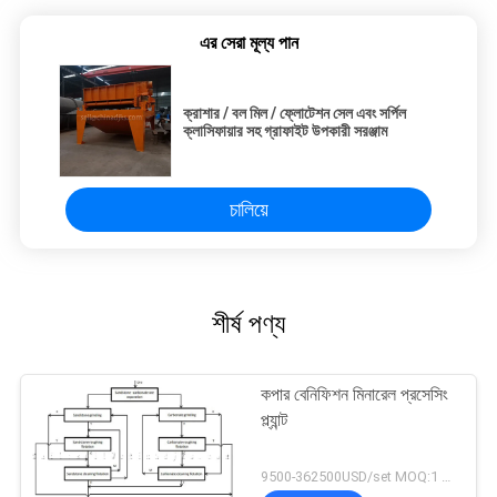
এর সেরা মূল্য পান
ক্রাশার / বল মিল / ফ্লোটেশন সেল এবং সর্পিল
ক্লাসিফায়ার সহ গ্রাফাইট উপকারী সরঞ্জাম
চালিয়ে
শীর্ষ পণ্য
কপার বেনিফিশন মিনারেল প্রসেসিং
প্ল্যান্ট
9500-362500USD/set MOQ:1 সেট