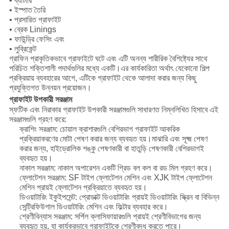
• ব্যাটারি
• ইস্পাত তৈরি
• প্রসারিত গ্রাফাইট
• ব্রেক Linings
• ফাউন্ড্রি ফেসিং এবং
• লুব্রিকেন্ট
গ্রাফিন প্রাকৃতিকভাবে গ্রাফাইটে ঘটে এবং এটি অনন্য শারীরিক বৈশিষ্ট্যের সাথে
পরিচিত শক্তিশালী পদার্থগুলির মধ্যে একটি।এর কার্যকারিতা অর্থাৎ যেকোনো শিল্প
প্রক্রিয়ায় ব্যবহারের আগে, এটিকে গ্রাফাইট থেকে আলাদা করার জন্য কিছু
প্রযুক্তিগত উন্নয়ন প্রয়োজন।
গ্রাফাইট উপকারী সরঞ্জাম
স্ফটিক এবং নিরাকার গ্রাফাইট উপকারী সরঞ্জামগুলি সাধারণত নিম্নলিখিত হিসাবে এই
সরঞ্জামগুলি গ্রহণ করে:
ক্রাশিং সরঞ্জাম: চোয়াল ক্রাশারগুলি বেশিরভাগ গ্রাফাইট আকরিক
প্রক্রিয়াকরণের মোটা পেষণ করার জন্য ব্যবহৃত হয়।মাঝারি এবং সূক্ষ্ম পেষণ
করার জন্য, হাইড্রোলিক শঙ্কু পেষণকারী বা হাতুড়ি পেষণকারী বেশিরভাগই
ব্যবহৃত হয়।
নাকাল সরঞ্জাম: নাকাল অপারেশন একটি গ্রিড বল কল বা রড মিল গ্রহণ করে।
ফ্লোটেশন সরঞ্জাম: SF টাইপ ফ্লোটেশন মেশিন এবং XJK টাইপ ফ্লোটেশন
মেশিন প্রায়ই ফ্লোটেশন প্রক্রিয়াতে ব্যবহৃত হয়।
ডিওয়াটারিং ইকুইপমেন্ট: প্রোডাক্ট ডিওয়াটারিং প্রায়ই ডিওয়াটারিং স্ক্রিন বা বিভিন্ন
সেন্ট্রিফিউগাল ডিওয়াটারিং মেশিন এবং ফিল্টার ব্যবহার করে।
শ্রেণীবিন্যাস সরঞ্জাম: সর্পিল ক্লাসিফায়ারগুলি প্রায়ই শ্রেণীবিভাগের জন্য
ব্যবহৃত হয়, যা কার্যকরভাবে গ্রাফাইটকে শ্রেণীবদ্ধ করতে পারে।