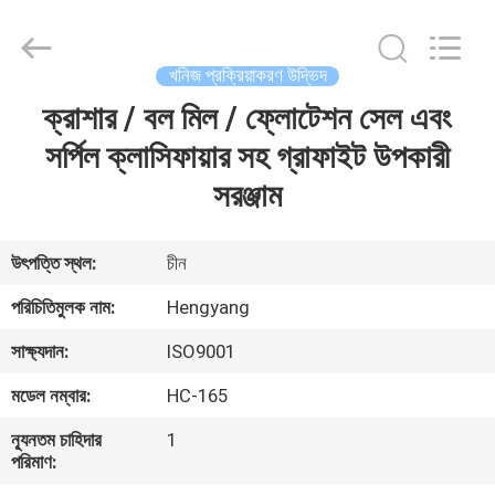
Zhengzhou
Hengyang
Industrial
Co.,
Ltd.
খনিজ প্রক্রিয়াকরণ উদ্ভিদ
All
Rights
ক্রাশার / বল মিল / ফ্লোটেশন সেল এবং
বাড়ি
Reserved.
সর্পিল ক্লাসিফায়ার সহ গ্রাফাইট উপকারী
পণ্য
সরঞ্জাম
আমাদের
উৎপত্তি স্থল:
চীন
সম্পর্কে
পরিচিতিমুলক নাম:
Hengyang
সাক্ষ্যদান:
ISO9001
কারখানা
মডেল নম্বার:
HC-165
ভ্রমণ
ন্যূনতম চাহিদার
1
পরিমাণ:
মান