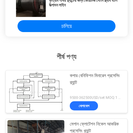
কৃত্রিম পাথর প্ল্যান্টের জন্য কোয়ার্টজ স্টোন স্ল্যাব বালি
উত্পাদন লাইন
চালিয়ে
শীর্ষ পণ্য
কপার বেনিফিশন মিনারেল প্রসেসিং
প্ল্যান্ট
9500-362500USD/set MOQ:1 সেট
যোগাযোগ
মেশান ফ্লোটেশন নিকেল আকরিক
প্রসেসিং প্ল্যান্ট