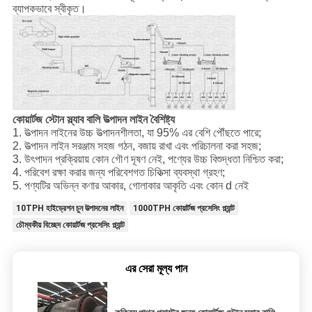
ব্যাপকভাবে স্বীকৃত।
কোয়ার্টজ স্টোন স্ল্যাব বালি উত্পাদন লাইন বৈশিষ্ট্য
1. উত্পাদন লাইনের উচ্চ উত্পাদনশীলতা, যা 95% এর বেশি পৌঁছতে পারে;
2. উত্পাদন লাইন সরঞ্জাম সহজ গঠন, বজায় রাখা এবং পরিচালনা করা সহজ;
3. উৎপাদন প্রক্রিয়ায় কোন গৌণ দূষণ নেই, পণ্যের উচ্চ বিশুদ্ধতা নিশ্চিত করা;
4. পরিবেশ রক্ষা করার জন্য পরিবেশগত চিকিত্সা ব্যবস্থা গ্রহণ;
5. পণ্যটির অভিন্ন কণার আকার, গোলাকার আকৃতি এবং কোন d নেই
10TPH হাইড্রেশন চুন উত্পাদনের লাইন
1000TPH কোয়ার্টজ প্রসেসিং প্ল্যান্ট
চৌম্বকীয় বিচ্ছেদ কোয়ার্টজ প্রসেসিং প্ল্যান্ট
এর সেরা মূল্য পান