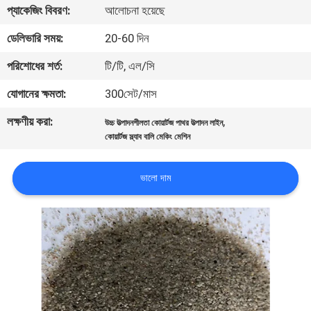
প্যাকেজিং বিবরণ:
আলোচনা হয়েছে
নিয়ন্ত্রণ
ডেলিভারি সময়:
20-60 দিন
যোগাযোগ
পরিশোধের শর্ত:
টি/টি, এল/সি
করুন
যোগানের ক্ষমতা:
300সেট/মাস
লক্ষণীয় করা:
,
উচ্চ উত্পাদনশীলতা কোয়ার্টজ পাথর উত্পাদন লাইন
খবর
কোয়ার্টজ স্ল্যাব বালি মেকিং মেশিন
মামলা
ভালো দাম
সাইট
ম্যাপ
গোপনীয়তা