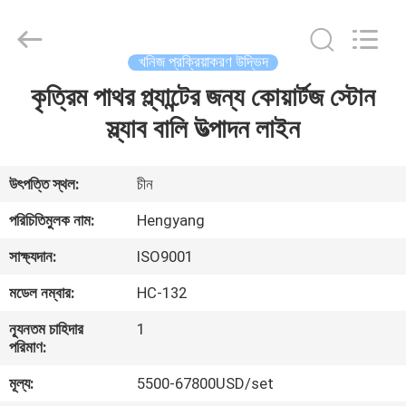
Zhengzhou
Hengyang
Industrial
Co.,
Ltd.
খনিজ প্রক্রিয়াকরণ উদ্ভিদ
All
Rights
কৃত্রিম পাথর প্ল্যান্টের জন্য কোয়ার্টজ স্টোন
বাড়ি
Reserved.
স্ল্যাব বালি উত্পাদন লাইন
পণ্য
উৎপত্তি স্থল:
চীন
আমাদের
পরিচিতিমুলক নাম:
Hengyang
সম্পর্কে
সাক্ষ্যদান:
ISO9001
মডেল নম্বার:
HC-132
কারখানা
ন্যূনতম চাহিদার
1
ভ্রমণ
পরিমাণ:
মূল্য:
5500-67800USD/set
মান