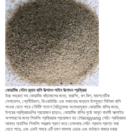
কোয়ার্টজ স্টোন স্ল্যাব বালি উত্পাদন লাইন উত্পাদন প্রক্রিয়া
উচ্চ শুভ্রতা সহ কোয়ার্টজ কাঁচামালের জন্য, ক্রাশিং, বল মিল, ম্যাগনেটিক
সেপারেশন, শ্রেণীবিভাগ, ডিওয়াটারিং এবং শুকানোর মাধ্যমে উপযুক্ত সিলিকা বালি
পাওয়া যেতে পারে।নির্দিষ্ট শতাংশ বৈচিত্র্যময় অমেধ্যযুক্ত কোয়ার্টজ বালির জন্য,
উপরের প্রক্রিয়াগুলির প্রয়োজন ছাড়াও, কোয়ার্টজ বালির পৃষ্ঠে আবৃত বাদামী অক্সাইড
অপসারণের জন্য পিকলিং প্রক্রিয়ার প্রয়োজন হয়।Hengyang লেচিং প্রক্রিয়ায়
আবদ্ধ অ্যাসিড পিকলিং সরঞ্জাম গ্রহণ করে।চমৎকার লেচিং প্রভাব প্রাপ্ত করা
যেতে পারে, এবং একই সময়ে এটি দূষণ সমস্যা এড়ায় এবং বর্তমানে বাজার দ্বারা