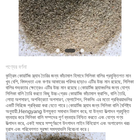
নীতি
পণ্যের বর্ণনা
কৃত্রিম কোয়ার্টজ স্ল্যাব তৈরির জন্য কাঁচামাল হিসাবে সিলিকা বালির প্রযুক্তিগত মান
খুব বেশি, বিশুদ্ধতা এবং কণার আকারের পরিসর ছাড়াও এটির উচ্চ মান রয়েছে, সিলিকা
বালির শুভ্রতার ক্ষেত্রেও এটির উচ্চ মান রয়েছে।কোয়ার্টজ স্ল্যাবগুলির জন্য যোগ্য
সিলিকা বালি তৈরি করতে কিছু উচ্চ-গ্রেড কোয়ার্টজ কাঁচামাল ক্রাশিং, বালি তৈরি,
লোহা অপসারণ, অপবিত্রতা অপসারণ, ফ্লোটেশন, পিকলিং এর মতো প্রক্রিয়াগুলির
একটি সিরিজে প্রক্রিয়া করা যেতে পারে।কোয়ার্টজ স্ল্যাব জন্য সিলিকা বালি বৈশিষ্ট্য
অনুযায়ী.Hengyang উপযুক্ত সমাধান বিকাশ করে, যা উন্নত উত্পাদন প্রযুক্তি
ব্যবহার করে সিলিকা বালি সম্পদের পূর্ণ ব্যবহার নিশ্চিত করতে এবং যোগ্য পণ্য
উত্পাদন করে, একই সময়ে সম্পূর্ণরূপে উৎপাদন লাইন বিনিয়োগ এবং অপারেশন খরচ
হ্রাস এবং পরিবেশগত সুরক্ষা সমস্যাগুলি বিবেচনা করে।