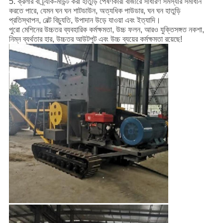
5. ক্রলার বা ট্র্যাক-মাউন্ট করা হাতুড়ি পেষণকারী বাজারে সাধারণ সমস্যার সমাধান
করতে পারে, যেমন ঘন ঘন শাটডাউন, অত্যধিক পাউডার, ঘন ঘন হাতুড়ি
প্রতিস্থাপন, বেল্ট বিচ্যুতি, উপাদান উড়ে যাওয়া এবং ইত্যাদি।
পুরো মেশিনের উচ্চতর ব্যবহারিক কর্মক্ষমতা, উচ্চ ফলন, আরও যুক্তিসঙ্গত নকশা,
নিম্ন ব্যর্থতার হার, উচ্চতর আউটপুট এবং উচ্চ ব্যয়ের কর্মক্ষমতা রয়েছে!