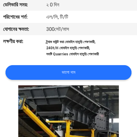
ডেলিভারি সময়:
২ 0 দিন
নিয়ন্ত্রণ
পরিশোধের শর্ত:
এল/সি, টি/টি
যোগাযোগ
যোগানের ক্ষমতা:
300সেট/মাস
করুন
লক্ষণীয় করা:
,
ট্র্যাক মাউন্ট করা মোবাইল হাতুড়ি পেষণকারী
,
240t/H মোবাইল হাতুড়ি পেষণকারী
সমষ্টি Quarries মোবাইল হাতুড়ি পেষণকারী
খবর
ভালো দাম
মামলা
সাইট
ম্যাপ
গোপনীয়তা