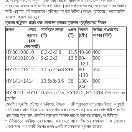
3. সমস্ত অংশের বন্ধন শিথিলতার নিয়মিত পরিদর্শন ছাড়াও, দুর্বল অংশগুলির
পরিধানের অবস্থাও পরিদর্শন করা উচিত।যদি পরা গুরুতর হয়, তবে প্রধান অংশগুলির
ক্ষতি এড়াতে এটি সময়মতো প্রতিস্থাপন করা উচিত।আগুন প্রতিরোধে প্রয়োজনীয়
ব্যবস্থা গ্রহণ করা হবে।
ক্রলার বা ট্র্যাক-মাউন্ট করা মোবাইল হ্যামার ক্রাশার প্রযুক্তিগত বিবরণ:
মডেল
মেজর
সামগ্রিক মাত্রা
ওজন
ক্ষমতা
সর্বোচ্চ খাওয়ানোর
ক্রাশার
(মি)
(টি)
(t/h)
আকার (মিমি)
(বক্স
পেষণকারী)
HY8010
8010
8.2x2x2.8
11.5
40-60
400
HY1010
1010
9x2.2x3
13.5
60-
500
-120
HY1212
1212
10.5x2.5x3.3
18
80-
550
-140
HY1414
1414
13.5x3x3.6
38
180-
600
240
HY8010 , HY1010 রাবার চ্যাসিস, HY1212, HY1414 ইস্পাত তারের
চ্যাসিস
মোবাইল ক্রাশিং স্টেশনের ভবিষ্যৎ উজ্জ্বল।এটি গ্রাহকদের প্রয়োজনীয়তা অনুযায়ী
নমনীয়ভাবে কাস্টমাইজ এবং কনফিগার করা যেতে পারে।আমাদের কোম্পানী পরিদর্শন
এবং ক্রয় স্বাগতম.মোবাইল ক্রাশারে অনেক ধরণের ক্রাশার রয়েছে, যা বিভিন্ন
পরিস্থিতিতে নমনীয়ভাবে সামঞ্জস্য করা যেতে পারে।উচ্চতর কর্মক্ষমতা এবং চমৎকার
ধারণা সঙ্গে পেষণকারী শিল্পের জন্য একটি মাইলফলক স্থাপন করেছে.