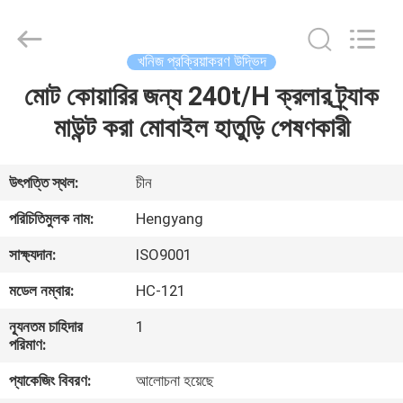
Zhengzhou
Hengyang
Industrial
Co.,
Ltd.
খনিজ প্রক্রিয়াকরণ উদ্ভিদ
All
Rights
মোট কোয়ারির জন্য 240t/H ক্রলার ট্র্যাক
বাড়ি
Reserved.
মাউন্ট করা মোবাইল হাতুড়ি পেষণকারী
পণ্য
উৎপত্তি স্থল:
চীন
আমাদের
পরিচিতিমুলক নাম:
Hengyang
সম্পর্কে
সাক্ষ্যদান:
ISO9001
মডেল নম্বার:
HC-121
কারখানা
ন্যূনতম চাহিদার
1
ভ্রমণ
পরিমাণ:
প্যাকেজিং বিবরণ:
আলোচনা হয়েছে
মান