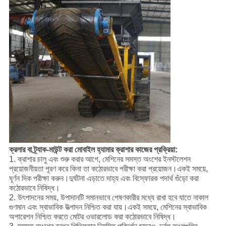
ক্রলার বা ট্র্যাক-মাউন্ট করা মোবাইল হ্যামার ক্রাশার কাজের প্রক্রিয়া:
1. ক্রাশার চালু এবং শুরু করার আগে, মেশিনের সমস্ত অংশের ইনস্টলেশন
প্রয়োজনীয়তা পূরণ করে কিনা তা কঠোরভাবে পরীক্ষা করা প্রয়োজন।একই সময়ে,
ঘূর্ণন দিক পরীক্ষা করুন।দুর্ঘটনা এড়াতে দাহ্য এবং বিস্ফোরক পদার্থ গুঁড়ো করা
কঠোরভাবে নিষিদ্ধ।
2. উৎপাদনের সময়, উপাদানটি সমানভাবে পেষণকারীর মধ্যে রাখা হবে যাতে নাকাল
গুণমান এবং স্বাভাবিক উত্পাদন নিশ্চিত করা যায়।একই সময়ে, মেশিনের স্বাভাবিক
অপারেশন নিশ্চিত করতে মোটর ওভারলোড করা কঠোরভাবে নিষিদ্ধ।