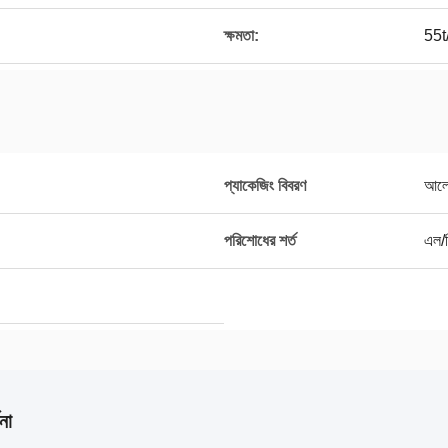
ক্ষমতা:
55t
প্যাকেজিং বিবরণ
আলো
পরিশোধের শর্ত
এল/স
না