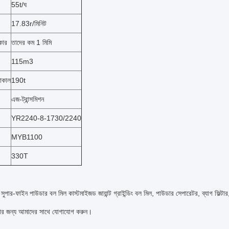
55t/ঘ
17.83r/মিনিট
কার
তাদের কম 1 মিমি
115m3
নাকাল
190t
এজ-ট্রান্সমিশন
YR2240-8-1730/2240
MYB1100
330T
র-ফাইন পাউডার বল মিল কাস্টমাইজড জায়ান্ট গ্রাইন্ডিং বল মিল, পাউডার সেপারেটর, ব্যাগ ফিল্টার
নার জন্য আমাদের সাথে যোগাযোগ করুন।