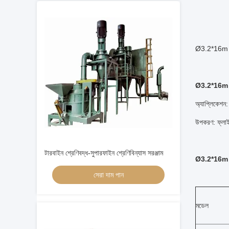
Ø3.2*16m সুপা
Ø3.2*16m সু
অ্যাপ্লিকেশন: 
উপকরণ: ফ্লাই অ
টারবাইন শ্রেণিবদ্ধ-সুপারফাইন শ্রেণিবিন্যাস সরঞ্জাম
Ø3.2*16m সু
সেরা দাম পান
মডেল