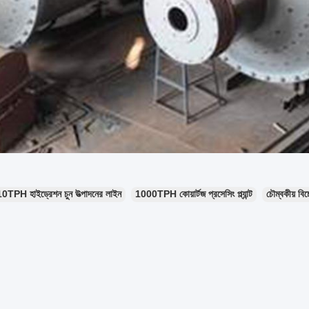
10TPH হাইড্রেশন চুন উত্পাদনের লাইন
1000TPH কোয়ার্টজ প্রসেসিং প্ল্যান্ট
চৌম্বকীয় বিচ্ছ