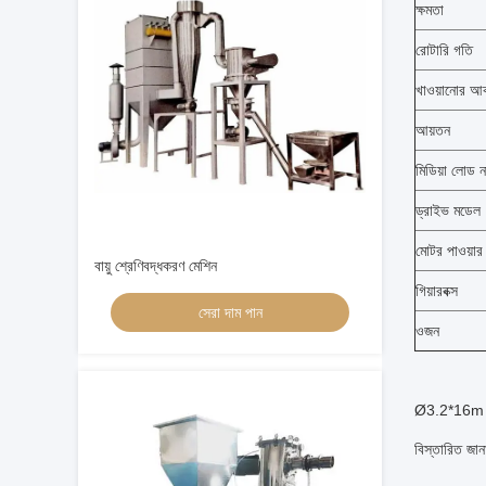
ক্ষমতা
রোটারি গতি
খাওয়ানোর আ
আয়তন
মিডিয়া লোড 
ড্রাইভ মডেল
মোটর পাওয়ার
বায়ু শ্রেণিবদ্ধকরণ মেশিন
গিয়ারবক্স
সেরা দাম পান
ওজন
Ø3.2*16m সুপা
বিস্তারিত জা