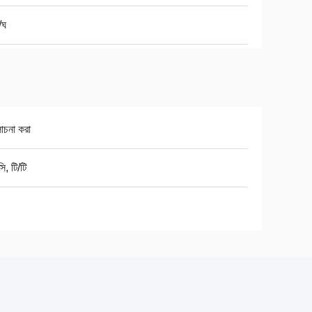
/ঘ
চনা করা
ি, টি/টি