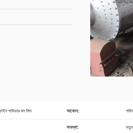
ফাইন পাউডার বল মিল
আবেদন:
পাউড
অবস্থা:
নতুন