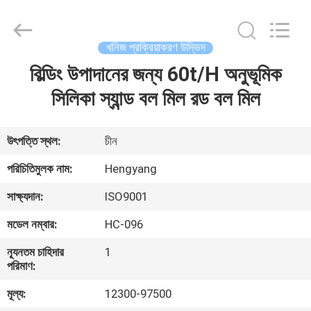
Zhengzhou
Hengyang
Industrial
Co.,
Ltd.
খনিজ প্রক্রিয়াকরণ উদ্ভিদ
All
Rights
বিল্ডিং উপাদানের জন্য 60t/H অনুভূমিক
বাড়ি
Reserved.
সিলিকা স্যান্ড বল মিল রড বল মিল
পণ্য
উৎপত্তি স্থল:
চীন
আমাদের
পরিচিতিমুলক নাম:
Hengyang
সম্পর্কে
সাক্ষ্যদান:
ISO9001
মডেল নম্বার:
HC-096
কারখানা
ন্যূনতম চাহিদার
1
ভ্রমণ
পরিমাণ:
মূল্য:
12300-97500
মান