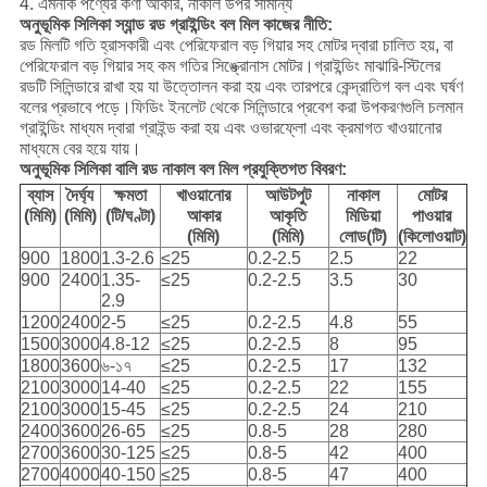
4. এমনকি পণ্যের কণা আকার, নাকাল উপর সামান্য
অনুভূমিক সিলিকা স্যান্ড রড গ্রাইন্ডিং বল মিল কাজের নীতি:
রড মিলটি গতি হ্রাসকারী এবং পেরিফেরাল বড় গিয়ার সহ মোটর দ্বারা চালিত হয়, বা
পেরিফেরাল বড় গিয়ার সহ কম গতির সিঙ্ক্রোনাস মোটর।গ্রাইন্ডিং মাঝারি-স্টিলের
রডটি সিলিন্ডারে রাখা হয় যা উত্তোলন করা হয় এবং তারপরে কেন্দ্রাতিগ বল এবং ঘর্ষণ
বলের প্রভাবে পড়ে।ফিডিং ইনলেট থেকে সিলিন্ডারে প্রবেশ করা উপকরণগুলি চলমান
গ্রাইন্ডিং মাধ্যম দ্বারা গ্রাইন্ড করা হয় এবং ওভারফ্লো এবং ক্রমাগত খাওয়ানোর
মাধ্যমে বের হয়ে যায়।
অনুভূমিক সিলিকা বালি রড নাকাল বল মিল প্রযুক্তিগত বিবরণ:
ব্যাস
দৈর্ঘ্য
ক্ষমতা
খাওয়ানোর
আউটপুট
নাকাল
মোটর
(মিমি)
(মিমি)
(টি/ঘণ্টা)
আকার
আকৃতি
মিডিয়া
পাওয়ার
(মিমি)
(মিমি)
লোড(টি)
(কিলোওয়াট)
900
1800
1.3-2.6
≤25
0.2-2.5
2.5
22
900
2400
1.35-
≤25
0.2-2.5
3.5
30
2.9
1200
2400
2-5
≤25
0.2-2.5
4.8
55
1500
3000
4.8-12
≤25
0.2-2.5
8
95
1800
3600
৬-১৭
≤25
0.2-2.5
17
132
2100
3000
14-40
≤25
0.2-2.5
22
155
2100
3000
15-45
≤25
0.2-2.5
24
210
2400
3600
26-65
≤25
0.8-5
28
280
2700
3600
30-125
≤25
0.8-5
42
400
2700
4000
40-150
≤25
0.8-5
47
400