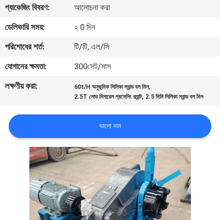
প্যাকেজিং বিবরণ:
আলোচনা করা
নিয়ন্ত্রণ
ডেলিভারি সময়:
২ 0 দিন
যোগাযোগ
পরিশোধের শর্ত:
টি/টি, এল/সি
করুন
যোগানের ক্ষমতা:
300সেট/মাস
লক্ষণীয় করা:
,
60t/H অনুভূমিক সিলিকা স্যান্ড বল মিল
খবর
,
2.5T লোড মিনারেল প্রসেসিং প্ল্যান্ট
2.5 মিমি সিলিকা স্যান্ড বল মিল
মামলা
ভালো দাম
সাইট
ম্যাপ
গোপনীয়তা