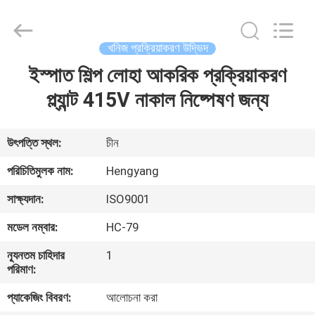
Zhengzhou
Hengyang
Industrial
Co.,
Ltd.
খনিজ প্রক্রিয়াকরণ উদ্ভিদ
All
Rights
ইস্পাত শিল্প লোহা আকরিক প্রক্রিয়াকরণ
বাড়ি
Reserved.
প্ল্যান্ট 415V নাকাল নিষ্পেষণ জন্য
পণ্য
উৎপত্তি স্থল:
চীন
আমাদের
পরিচিতিমুলক নাম:
Hengyang
সম্পর্কে
সাক্ষ্যদান:
ISO9001
মডেল নম্বার:
HC-79
কারখানা
ন্যূনতম চাহিদার
1
ভ্রমণ
পরিমাণ:
প্যাকেজিং বিবরণ:
আলোচনা করা
মান