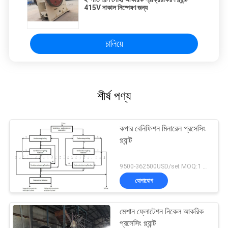
415V নাকাল নিষ্পেষণ জন্য
চালিয়ে
শীর্ষ পণ্য
কপার বেনিফিশন মিনারেল প্রসেসিং
প্ল্যান্ট
9500-362500USD/set MOQ:1 সেট
যোগাযোগ
মেশান ফ্লোটেশন নিকেল আকরিক
প্রসেসিং প্ল্যান্ট