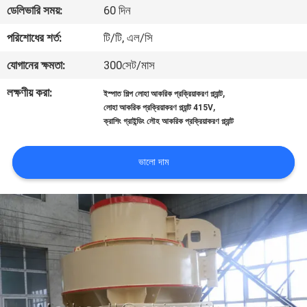
ডেলিভারি সময়:
60 দিন
নিয়ন্ত্রণ
পরিশোধের শর্ত:
টি/টি, এল/সি
যোগাযোগ
যোগানের ক্ষমতা:
300সেট/মাস
করুন
লক্ষণীয় করা:
,
ইস্পাত শিল্প লোহা আকরিক প্রক্রিয়াকরণ প্ল্যান্ট
,
লোহা আকরিক প্রক্রিয়াকরণ প্ল্যান্ট 415V
ক্রাশিং গ্রাইন্ডিং লৌহ আকরিক প্রক্রিয়াকরণ প্ল্যান্ট
খবর
ভালো দাম
মামলা
সাইট
ম্যাপ
গোপনীয়তা