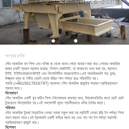
নীতি
পণ্যের বর্ণনা
লৌহ আকরিক হল শিলা এবং খনিজ যা থেকে ধাতব লোহা আহরণ করা যায়।লোহার আকরিক
জমার চারটি প্রধান প্রকার রয়েছে: বিশাল হেমাটাইট, যা সাধারণত খনন করা হয়, ম্যাগনে
টাইট, টাইটানোম্যাগনেটাইট এবং পিসোলিটিক আয়রনস্টোন।এই আকরিকগুলি গাঢ় ধূসর,
উজ্জ্বল হলুদ বা গভীর বেগুনি থেকে মরিচা লাল পর্যন্ত রঙে পরিবর্তিত হয়।
গ্যারি (+8615617816797) প্রধানত লৌহ আকরিক প্ল্যান্টের সাধারণ প্রক্রিয়াকরণ
প্রদান করে।
বিস্ফোরণ
লৌহ আকরিক একটি খুব কঠিন শিলা।বিস্ফোরক ব্যবহার করে, ট্যাকোনাইটের মতো ছোট ছোট
টুকরোতে বিস্ফোরিত হয়।এই পদক্ষেপটি মূলত স্থানীয়ভাবে খনির তৈরির জন্য।
পরিবহন
লৌহ আকরিক টুকরা বৈদ্যুতিক বেলচা দ্বারা স্কুপ করা হয়.প্রতিটি বেলচা 85 টন পর্যন্ত শিলা
ধারণ করতে পারে।এই ট্রাকগুলি একটি বাড়ির মতো বড় এবং শত শত টন পর্যন্ত সরাসরি
প্রক্রিয়াকরণ প্ল্যান্টে ধরে।
নিষ্পেষণ