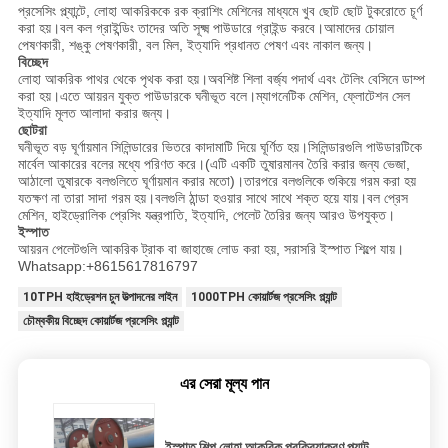
প্রসেসিং প্ল্যান্টে, লোহা আকরিককে রক ক্রাশিং মেশিনের মাধ্যমে খুব ছোট ছোট টুকরোতে চূর্ণ
করা হয়।বল কল গ্রাইন্ডিং তাদের অতি সূক্ষ্ম পাউডারে গ্রাইন্ড করবে।আমাদের চোয়াল
পেষণকারী, শঙ্কু পেষণকারী, বল মিল, ইত্যাদি প্রধানত পেষণ এবং নাকাল জন্য।
বিচ্ছেদ
লোহা আকরিক পাথর থেকে পৃথক করা হয়।অবশিষ্ট শিলা বর্জ্য পদার্থ এবং টেলিং বেসিনে ডাম্প
করা হয়।এতে আয়রন যুক্ত পাউডারকে ঘনীভূত বলে।ম্যাগনেটিক মেশিন, ফ্লোটেশন সেল
ইত্যাদি মূলত আলাদা করার জন্য।
ছোটরা
ঘনীভূত বড় ঘূর্ণায়মান সিলিন্ডারের ভিতরে কাদামাটি দিয়ে ঘূর্ণিত হয়।সিলিন্ডারগুলি পাউডারটিকে
মার্বেল আকারের বলের মধ্যে পরিণত করে।(এটি একটি তুষারমানব তৈরি করার জন্য ভেজা,
আঠালো তুষারকে বলগুলিতে ঘূর্ণায়মান করার মতো)।তারপরে বলগুলিকে শুকিয়ে গরম করা হয়
যতক্ষণ না তারা সাদা গরম হয়।বলগুলি ঠান্ডা হওয়ার সাথে সাথে শক্ত হয়ে যায়।বল প্রেস
মেশিন, হাইড্রোলিক প্রেসিং যন্ত্রপাতি, ইত্যাদি, পেলেট তৈরির জন্য আরও উপযুক্ত।
ইস্পাত
আয়রন পেলেটগুলি আকরিক ট্রাক বা জাহাজে লোড করা হয়, সরাসরি ইস্পাত শিল্পে যায়।
Whatsapp:+8615617816797
10TPH হাইড্রেশন চুন উত্পাদনের লাইন
1000TPH কোয়ার্টজ প্রসেসিং প্ল্যান্ট
চৌম্বকীয় বিচ্ছেদ কোয়ার্টজ প্রসেসিং প্ল্যান্ট
এর সেরা মূল্য পান
ইস্পাত শিল্প লোহা আকরিক প্রক্রিয়াকরণ প্ল্যান্ট