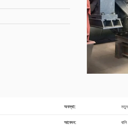
অবস্থা:
নতুন
আবেদন:
বালি