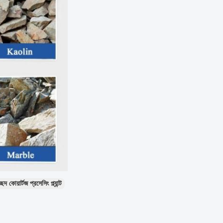
েদ কোয়ার্টজ প্রসেসিং প্ল্যান্ট