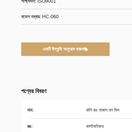
সাক্ষ্যদান:
ISO9001
মডেল নম্বার:
HC-060
একটি উদ্ধৃতি অনুরোধ করুন
পণ্যের বিবরণ
নাম:
বালি রড নাকাল বল মিল
রঙ:
কাস্টমাইজড