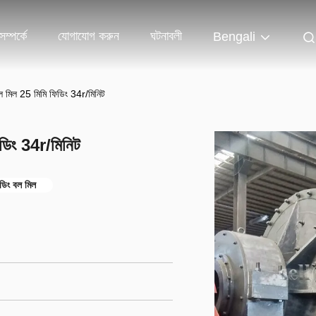
ম্পর্কে
যোগাযোগ করুন
ঘটনাবলী
Bengali
 বল মিল 25 মিমি ফিডিং 34r/মিনিট
িডিং 34r/মিনিট
্ডিং বল মিল