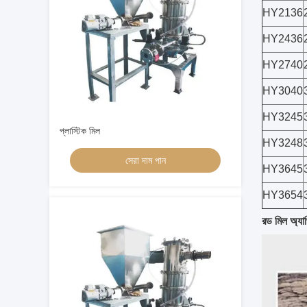
HY2136
HY2436
HY2740
HY3040
HY3245
প্লাস্টিক মিল
HY3248
সেরা দাম পান
HY3645
HY3654
রড মিল অ্যা