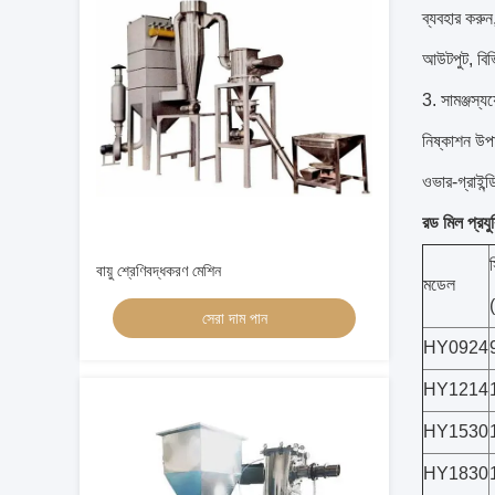
ব্যবহার করু
আউটপুট, বি
3. সামঞ্জস্যযো
নিষ্কাশন উপা
ওভার-গ্রাইন্
রড মিল প্রযু
স
বায়ু শ্রেণিবদ্ধকরণ মেশিন
মডেল
(
সেরা দাম পান
HY0924
HY1214
HY1530
HY1830