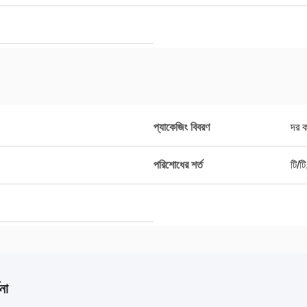
প্যাকেজিং বিবরণ
দর 
পরিশোধের শর্ত
টি/ট
না