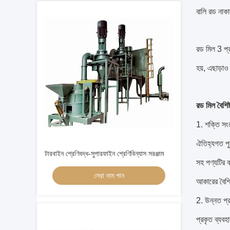
বালি রড নাক
রড মিল 3 প্র
হয়, এছাড়াও
রড মিল বৈশিষ্
1. শক্তি সংর
ঐতিহ্যগত পু
টারবাইন শ্রেণিবদ্ধ-সুপারফাইন শ্রেণিবিন্যাস সরঞ্জাম
সহ পণ্যটির 
সেরা দাম পান
আকারের বৈশিষ
2. উন্নত প্র
প্রকৃত ব্যবহ