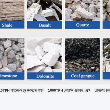
10TPH হাইড্রেশন চুন উত্পাদনের লাইন
1000TPH কোয়ার্টজ প্রসেসিং প্ল্যান্ট
চৌম্বকীয় বিচ্ছ