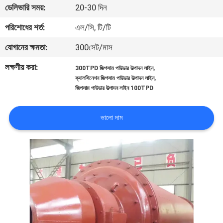
ডেলিভারি সময়:
20-30 দিন
নিয়ন্ত্রণ
পরিশোধের শর্ত:
এল/সি, টি/টি
যোগাযোগ
যোগানের ক্ষমতা:
300সেট/মাস
করুন
লক্ষণীয় করা:
,
300TPD জিপসাম পাউডার উত্পাদন লাইন
,
ক্যালসিনেশন জিপসাম পাউডার উত্পাদন লাইন
জিপসাম পাউডার উত্পাদন লাইন 100TPD
খবর
ভালো দাম
মামলা
সাইট
ম্যাপ
গোপনীয়তা