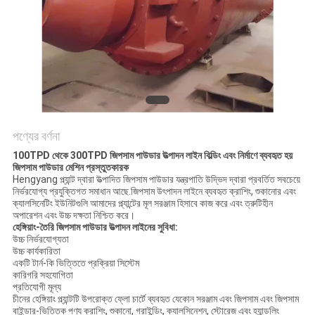
নীতি
পণ্যের বর্ণনা
100TPD থেকে 300TPD জিপসাম পাউডার উত্পাদন লাইন বিল্ডিং এবং নির্মাণে ব্যবহৃত হয়
জিপসাম পাউডার মেশিন প্রস্তুতকারক
Hengyang প্ল্যান্ট দ্বারা উত্পাদিত জিপসাম পাউডার যন্ত্রপাতি উদ্ভিদ দ্বারা প্রবর্তিত সবচেয়ে
নির্ভরযোগ্য প্রযুক্তিগত সমাধান আছে.জিপসাম উৎপাদন লাইনে ব্যবহৃত ক্রাশিং, শুকানোর এবং
ক্যালসিনেটিং ইউনিটগুলি আমাদের প্ল্যান্টের মূল সরঞ্জাম হিসাবে কাজ করে এবং ত্রুটিহীন
অপারেশন এবং উচ্চ দক্ষতা নিশ্চিত করে।
হেঙ্গিয়াং-তৈরি জিপসাম পাউডার উত্পাদন লাইনের সুবিধা:
উচ্চ নির্ভরযোগ্যতা
উচ্চ কার্যকারিতা
একটি টার্ন-কি ভিত্তিতে প্রক্রিয়া সিস্টেম
কারিগরি সহযোগিতা
প্রতিযোগী মূল্য
চীনের হেঙ্গিয়াং প্ল্যান্টটি উপরোক্ত ফ্লো চার্টে ব্যবহৃত যেকোন সরঞ্জাম এবং জিপসাম এবং জিপসাম
বাইন্ডার-ভিত্তিক পণ্য ক্রাশিং, শুকানো, গ্রাইন্ডিং, ক্যালসিনেশন, স্টোরেজ এবং হ্যান্ডলিং