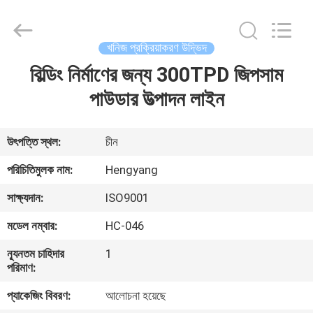
Zhengzhou
Hengyang
Industrial
Co.,
Ltd.
খনিজ প্রক্রিয়াকরণ উদ্ভিদ
All
Rights
বিল্ডিং নির্মাণের জন্য 300TPD জিপসাম
বাড়ি
Reserved.
পাউডার উত্পাদন লাইন
পণ্য
উৎপত্তি স্থল:
চীন
আমাদের
পরিচিতিমুলক নাম:
Hengyang
সম্পর্কে
সাক্ষ্যদান:
ISO9001
মডেল নম্বার:
HC-046
কারখানা
ন্যূনতম চাহিদার
1
ভ্রমণ
পরিমাণ:
প্যাকেজিং বিবরণ:
আলোচনা হয়েছে
মান