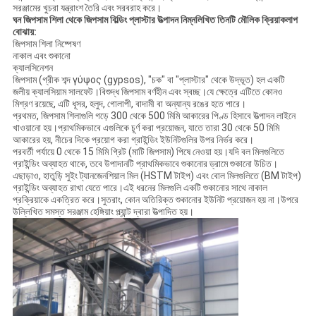
সরঞ্জামের খুচরা যন্ত্রাংশ তৈরি এবং সরবরাহ করে।
ঘন জিপসাম শিলা থেকে জিপসাম বিল্ডিং প্লাস্টার উত্পাদন নিম্নলিখিত তিনটি মৌলিক ক্রিয়াকলাপ
বোঝায়:
জিপসাম শিলা নিষ্পেষণ
নাকাল এবং শুকানো
ক্যালসিনেশন
জিপসাম (গ্রীক শব্দ γύψος (gypsos), "চক" বা "প্লাস্টার" থেকে উদ্ভূত) হল একটি
জলীয় ক্যালসিয়াম সালফেট।বিশুদ্ধ জিপসাম বর্ণহীন এবং স্বচ্ছ।যে ক্ষেত্রে এটিতে কোনও
মিশ্রণ রয়েছে, এটি ধূসর, হলুদ, গোলাপী, বাদামী বা অন্যান্য রঙের হতে পারে।
প্রথমত, জিপসাম শিলাগুলি গড়ে 300 থেকে 500 মিমি আকারের পিণ্ড হিসাবে উত্পাদন লাইনে
খাওয়ানো হয়।প্রাথমিকভাবে এগুলিকে চূর্ণ করা প্রয়োজন, যাতে তারা 30 থেকে 50 মিমি
আকারের হয়, নীচের দিকে প্রয়োগ করা গ্রাইন্ডিং ইউনিটগুলির উপর নির্ভর করে।
পরবর্তী পর্যায়ে 0 থেকে 15 মিমি গ্রিট (মাটি জিপসাম) পিষে নেওয়া হয়।যদি বল মিলগুলিতে
গ্রাইন্ডিং অব্যাহত থাকে, তবে উপাদানটি প্রাথমিকভাবে শুকানোর ড্রামে শুকানো উচিত।
এছাড়াও, হাতুড়ি সুইং ট্যানজেনশিয়াল মিল (HSTM টাইপ) এবং বোল মিলগুলিতে (BM টাইপ)
গ্রাইন্ডিং অব্যাহত রাখা যেতে পারে।এই ধরনের মিলগুলি একটি শুকানোর সাথে নাকাল
প্রক্রিয়াকে একত্রিত করে।সুতরাং, কোন অতিরিক্ত শুকানোর ইউনিট প্রয়োজন হয় না।উপরে
উল্লিখিত সমস্ত সরঞ্জাম হেঙ্গিয়াং প্ল্যান্ট দ্বারা উত্পাদিত হয়।