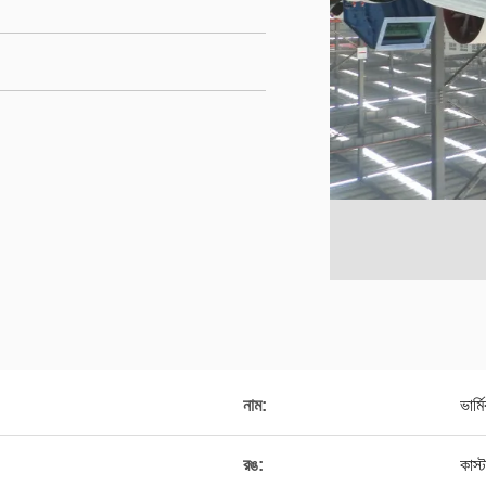
নাম:
ভার্
রঙ:
কাস