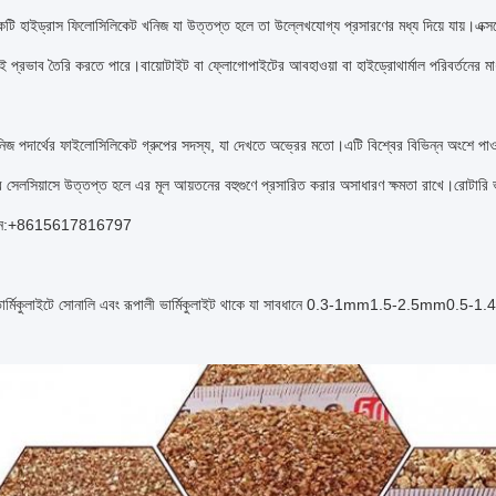
একটি হাইড্রাস ফিলোসিলিকেট খনিজ যা উত্তপ্ত হলে তা উল্লেখযোগ্য প্রসারণের মধ্য দিয়ে যায়।এক্সফ
ই প্রভাব তৈরি করতে পারে।বায়োটাইট বা ফ্লোগোপাইটের আবহাওয়া বা হাইড্রোথার্মাল পরিবর্তনের মাধ্
খনিজ পদার্থের ফাইলোসিলিকেট গ্রুপের সদস্য, যা দেখতে অভ্রের মতো।এটি বিশ্বের বিভিন্ন অংশে পাও
 সেলসিয়াসে উত্তপ্ত হলে এর মূল আয়তনের বহুগুণে প্রসারিত করার অসাধারণ ক্ষমতা রাখে।রোটার
রুন:+8615617816797
ভার্মিকুলাইটে সোনালি এবং রূপালী ভার্মিকুলাইট থাকে যা সাবধানে 0.3-1mm1.5-2.