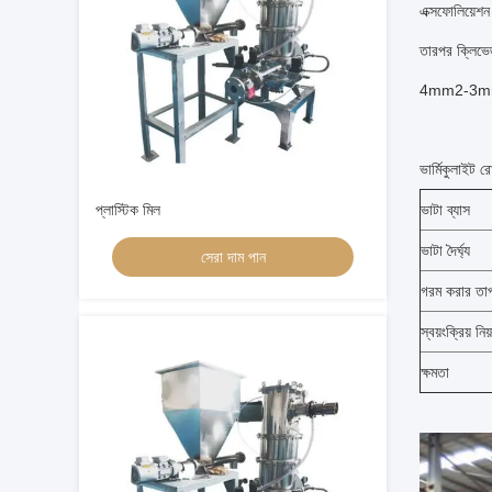
এক্সফোলিয়েশন 
তারপর ক্লিভ
4mm2-3mm 3
ভার্মিকুলাইট র
প্লাস্টিক মিল
ভাটা ব্যাস
ভাটা দৈর্ঘ্য
সেরা দাম পান
গরম করার তাপ
স্বয়ংক্রিয় নিয়ন
ক্ষমতা