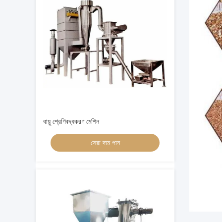
বায়ু শ্রেণিবদ্ধকরণ মেশিন
সেরা দাম পান