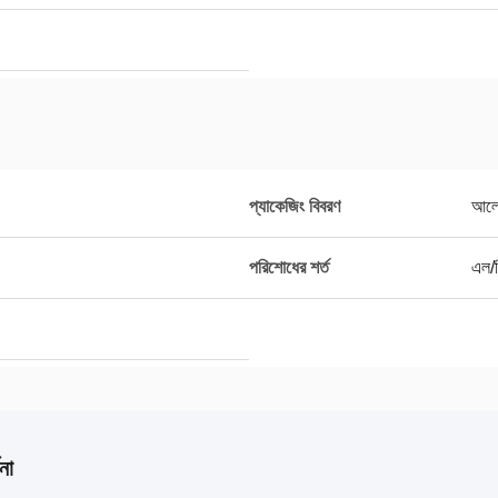
প্যাকেজিং বিবরণ
আলো
পরিশোধের শর্ত
এল/স
না