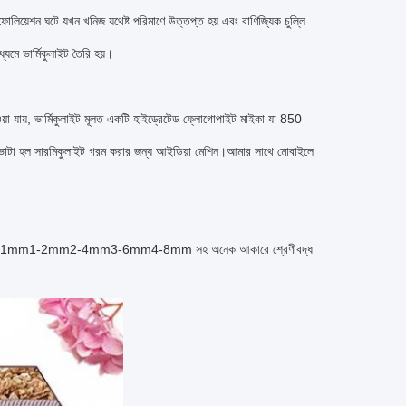
োলিয়েশন ঘটে যখন খনিজ যথেষ্ট পরিমাণে উত্তপ্ত হয় এবং বাণিজ্যিক চুল্লি
যমে ভার্মিকুলাইট তৈরি হয়।
য়া যায়, ভার্মিকুলাইট মূলত একটি হাইড্রেটেড ফ্লোগোপাইট মাইকা যা 850
ি ভাটা হল সারমিকুলাইট গরম করার জন্য আইডিয়া মেশিন।আমার সাথে মোবাইলে
5mm0.5-1.41mm1-2mm2-4mm3-6mm4-8mm সহ অনেক আকারে শ্রেণীবদ্ধ