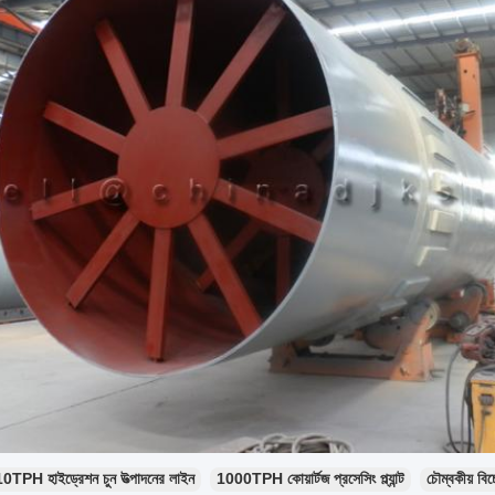
10TPH হাইড্রেশন চুন উত্পাদনের লাইন
1000TPH কোয়ার্টজ প্রসেসিং প্ল্যান্ট
চৌম্বকীয় বিচ্ছ