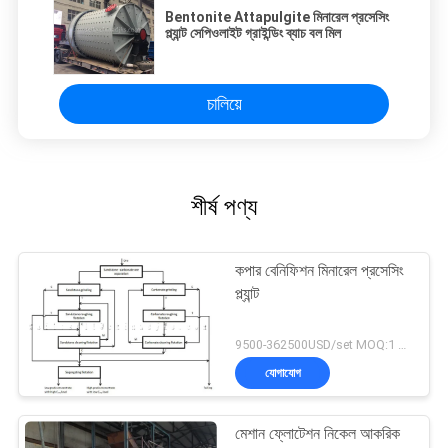
Bentonite Attapulgite মিনারেল প্রসেসিং
প্ল্যান্ট সেপিওলাইট গ্রাইন্ডিং ব্যাচ বল মিল
চালিয়ে
শীর্ষ পণ্য
কপার বেনিফিশন মিনারেল প্রসেসিং
প্ল্যান্ট
9500-362500USD/set MOQ:1 সেট
যোগাযোগ
মেশান ফ্লোটেশন নিকেল আকরিক