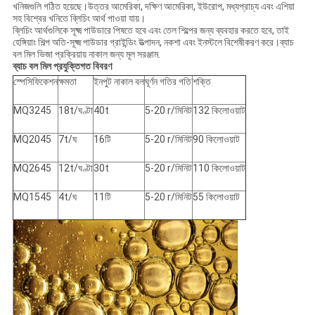
খনিজগুলি গঠিত হয়েছে।উত্তর আমেরিকা, দক্ষিণ আমেরিকা, ইউরোপ, মধ্যপ্রাচ্য এবং এশিয়া
সহ বিশ্বের খনিতে ব্লিচিং আর্থ পাওয়া যায়।
ব্লিচিং আর্থগুলিকে সূক্ষ্ম পাউডারে পিষতে হবে এবং তেল শিল্পের জন্য ব্যবহার করতে হবে, তাই
হেঙ্গিয়াং শিল্প অতি-সূক্ষ্ম পাউডার গ্রাইন্ডিং উত্পাদন, নকশা এবং ইনস্টলে বিশেষীকরণ করে।ব্যাচ
বল মিল ভিজা প্রক্রিয়ায় নাকাল জন্য মূল সরঞ্জাম.
ব্যাচ বল মিল প্রযুক্তিগত বিবরণ
স্পেসিফিকেশন
ক্ষমতা
ইনপুট নাকাল বল
ঘূর্ণন গতির গতি
শক্তি
MQ3245
18t/ঘণ্টা
40t
5-20 r/মিনিট
132 কিলোওয়াট
MQ2045
7t/ঘ
16টি
5-20 r/মিনিট
90 কিলোওয়াট
MQ2645
12t/ঘণ্টা
30t
5-20 r/মিনিট
110 কিলোওয়াট
MQ1545
4t/ঘ
11টি
5-20 r/মিনিট
55 কিলোওয়াট