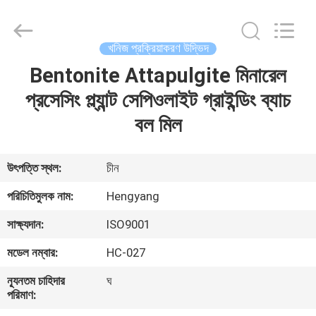
Zhengzhou
Hengyang
Industrial
Co.,
Ltd.
খনিজ প্রক্রিয়াকরণ উদ্ভিদ
All
Rights
Bentonite Attapulgite মিনারেল
বাড়ি
Reserved.
প্রসেসিং প্ল্যান্ট সেপিওলাইট গ্রাইন্ডিং ব্যাচ
পণ্য
বল মিল
আমাদের
উৎপত্তি স্থল:
চীন
সম্পর্কে
পরিচিতিমুলক নাম:
Hengyang
সাক্ষ্যদান:
ISO9001
কারখানা
মডেল নম্বার:
HC-027
ভ্রমণ
ন্যূনতম চাহিদার
ঘ
পরিমাণ:
মান