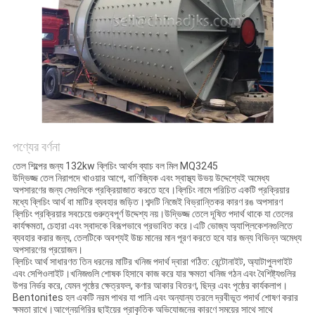
নীতি
পণ্যের বর্ণনা
তেল শিল্পের জন্য 132kw ব্লিচিং আর্থস ব্যাচ বল মিল MQ3245
উদ্ভিজ্জ তেল নিরাপদে খাওয়ার আগে, বাণিজ্যিক এবং স্বাস্থ্য উভয় উদ্দেশ্যেই অমেধ্য
অপসারণের জন্য সেগুলিকে প্রক্রিয়াজাত করতে হবে।ব্লিচিং নামে পরিচিত একটি প্রক্রিয়ার
মধ্যে ব্লিচিং আর্থ বা মাটির ব্যবহার জড়িত।শব্দটি নিজেই বিভ্রান্তিকর কারণ রঙ অপসারণ
ব্লিচিং প্রক্রিয়ার সবচেয়ে গুরুত্বপূর্ণ উদ্দেশ্য নয়।উদ্ভিজ্জ তেলে দূষিত পদার্থ থাকে যা তেলের
কার্যক্ষমতা, চেহারা এবং স্বাদকে বিরূপভাবে প্রভাবিত করে।এটি ভোজ্য অ্যাপ্লিকেশনগুলিতে
ব্যবহার করার জন্য, তেলটিকে অবশ্যই উচ্চ মানের মান পূরণ করতে হবে যার জন্য বিভিন্ন অমেধ্য
অপসারণের প্রয়োজন।
ব্লিচিং আর্থ সাধারণত তিন ধরনের মাটির খনিজ পদার্থ দ্বারা গঠিত: বেন্টোনাইট, অ্যাটাপুলগাইট
এবং সেপিওলাইট।খনিজগুলি শোষক হিসাবে কাজ করে যার ক্ষমতা খনিজ গঠন এবং বৈশিষ্ট্যগুলির
উপর নির্ভর করে, যেমন পৃষ্ঠের ক্ষেত্রফল, কণার আকার বিতরণ, ছিদ্র এবং পৃষ্ঠের কার্যকলাপ।
Bentonites হল একটি নরম পাথর যা পানি এবং অন্যান্য তরলে দ্রবীভূত পদার্থ শোষণ করার
ক্ষমতা রাখে।আগ্নেয়গিরির ছাইয়ের প্রাকৃতিক অভিযোজনের কারণে সময়ের সাথে সাথে