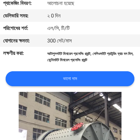
প্যাকেজিং বিবরণ:
আলোচনা হয়েছে
নিয়ন্ত্রণ
ডেলিভারি সময়:
২ 0 দিন
যোগাযোগ
পরিশোধের শর্ত:
এল/সি, টি/টি
করুন
যোগানের ক্ষমতা:
300 সেট/মাস
লক্ষণীয় করা:
,
,
আটাপুলগাইট মিনারেল প্রসেসিং প্ল্যান্ট
সেপিওলাইট গ্রাইন্ডিং ব্যাচ বল মিল
খবর
বেন্টোনাইট মিনারেল প্রসেসিং প্ল্যান্ট
মামলা
ভালো দাম
সাইট
ম্যাপ
গোপনীয়তা