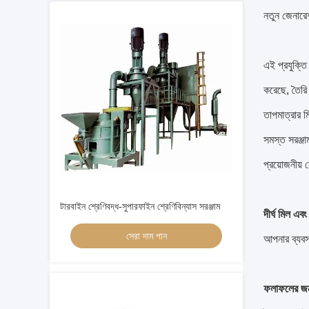
নতুন জেনারেশ
এই প্রযুক্তি
করেছে, তৈরি 
তাপমাত্রার
সমস্ত সরঞ্জা
প্রয়োজনীয় 
টারবাইন শ্রেণিবদ্ধ-সুপারফাইন শ্রেণিবিন্যাস সরঞ্জাম
দীর্ঘ মিল এবং
সেরা দাম পান
আপনার ব্যবস
ফলাফলের জন