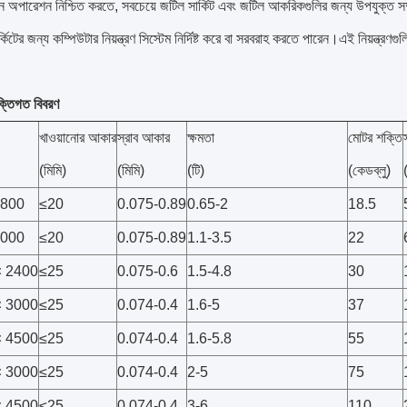
অপারেশন নিশ্চিত করতে, সবচেয়ে জটিল সার্কিট এবং জটিল আকরিকগুলির জন্য উপযুক্ত সফ
্কিটের জন্য কম্পিউটার নিয়ন্ত্রণ সিস্টেম নির্দিষ্ট করে বা সরবরাহ করতে পারেন।এই নিয়ন্
ক্তিগত বিবরণ
খাওয়ানোর আকার
স্রাব আকার
ক্ষমতা
মোটর শক্তি
(মিমি)
(মিমি)
(টি)
(কেডব্লু)
1800
≤20
0.075-0.89
0.65-2
18.5
3000
≤20
0.075-0.89
1.1-3.5
22
× 2400
≤25
0.075-0.6
1.5-4.8
30
× 3000
≤25
0.074-0.4
1.6-5
37
× 4500
≤25
0.074-0.4
1.6-5.8
55
× 3000
≤25
0.074-0.4
2-5
75
× 4500
≤25
0.074-0.4
3-6
110