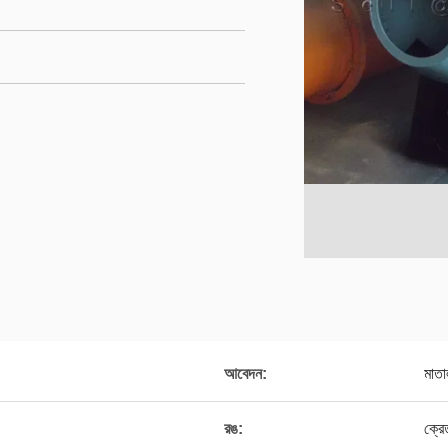
আবেদন:
মাতা
রঙ:
ক্রে