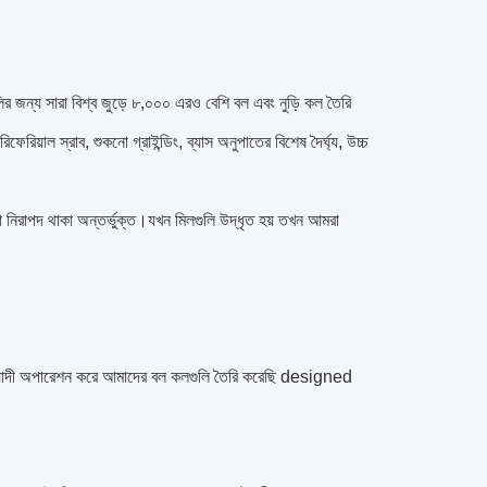
লির জন্য সারা বিশ্ব জুড়ে ৮,০০০ এরও বেশি বল এবং নুড়ি কল তৈরি
িয়াল স্রাব, শুকনো গ্রাইন্ডিং, ব্যাস অনুপাতের বিশেষ দৈর্ঘ্য, উচ্চ
ুরো নিরাপদ থাকা অন্তর্ভুক্ত।যখন মিলগুলি উদ্ধৃত হয় তখন আমরা
র্ঘমেয়াদী অপারেশন করে আমাদের বল কলগুলি তৈরি করেছি designed