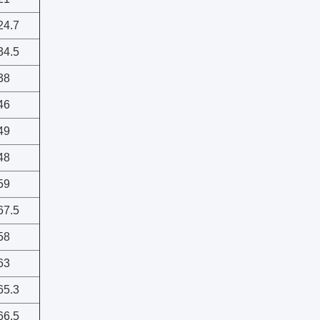
24.7
34.5
38
46
49
48
59
67.5
58
63
65.3
66.5