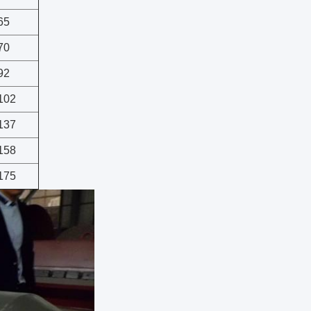
65
70
92
102
137
158
175