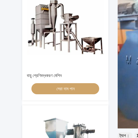
বায়ু শ্রেণিবদ্ধকরণ মেশিন
সেরা দাম পান
ট্যাগ：