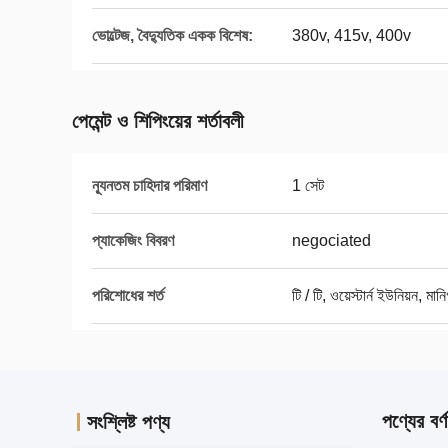
ভোল্টেজ, বৈদ্যুতিক একক বিশেষ:
380v, 415v, 400v
পেমেন্ট ও শিপিংয়ের শর্তাবলী
ন্যূনতম চাহিদার পরিমাণ
1 সেট
প্যাকেজিং বিবরণ
negociated
পরিশোধের শর্ত
টি / টি, ওয়েস্টার্ন ইউনিয়ন, মানি
পণ্যের বর্ণ
সংশ্লিষ্ট পণ্য