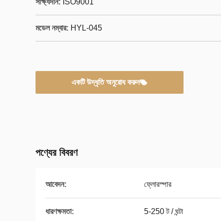
সাক্ষ্যদান:
ISO9001
মডেল নম্বার:
HYL-045
একটি উদ্ধৃতি অনুরোধ করুন
পণ্যের বিবরণ
আবেদন:
ফ্লোরস্পার
ধারণক্ষমতা:
5-250 ট / ঘন্টা