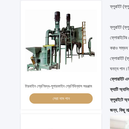
ফ্লুরাইট (ফ্লু
ফ্লুরাইট (ফ্
ফ্লোরাইটের 
করাও সম্ভব 
ফ্লোরাইট (ফ
ঘনত্ব পান।মি
ফ্লোরাইট এব
টারবাইন শ্রেণিবদ্ধ-সুপারফাইন শ্রেণিবিন্যাস সরঞ্জাম
ফ্যাটি অ্যাস
সেরা দাম পান
ফ্লুরাইটে অ্
জন্য, কিছু মা