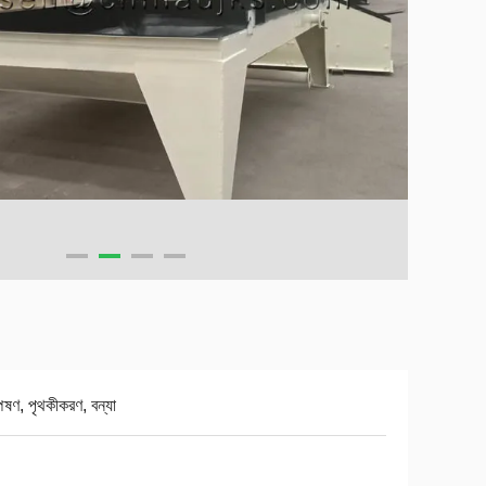
পেষণ, পৃথকীকরণ, বন্যা