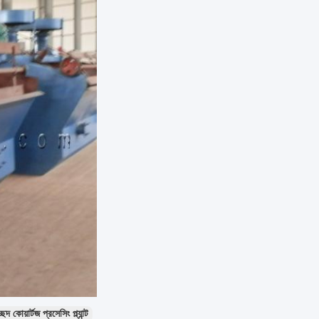
েদ কোয়ার্টজ প্রসেসিং প্ল্যান্ট