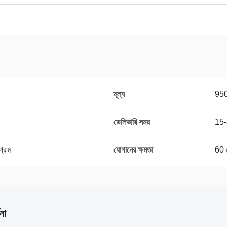
মূল্য
95
ডেলিভারি সময়
15-
গ্রাম
যোগানের ক্ষমতা
60 স
না