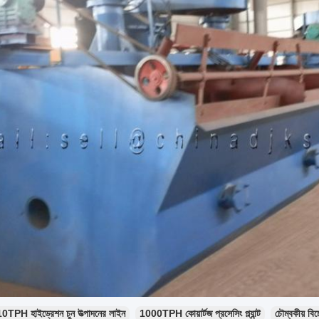
10TPH হাইড্রেশন চুন উত্পাদনের লাইন
1000TPH কোয়ার্টজ প্রসেসিং প্ল্যান্ট
চৌম্বকীয় বিচ্ছ