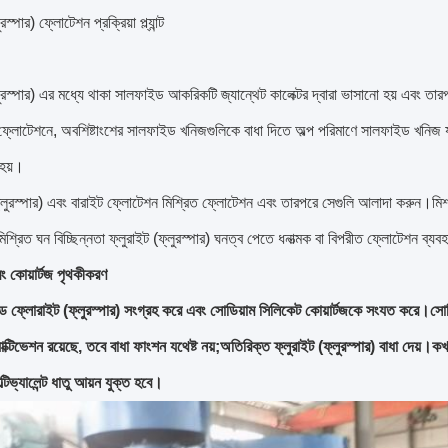
রস্পার) ফ্লোটেশন প্রক্রিয়া প্ল্যান্ট
লুরস্পার) এর মধ্যে থাকা সালফাইড আকরিকটি জ্যান্থেট কালেক্টর দ্বারা ভাসানো হয় এবং তার
ফ্লোটেশনে, অবশিষ্টাংশের সালফাইড খনিজগুলিকে বাধা দিতে অল্প পরিমাণে সালফাইড খনিজ যুক
হয়।
্লুরস্পার) এবং বারাইট ফ্লোটেশন মিশ্রিত ফ্লোটেশন এবং তারপরে সেগুলি আলাদা করুন।মিশ
শ্রিত ঘন বিচ্ছিন্নতা ফ্লুরাইট (ফ্লুরস্পার) ঘনত্ব পেতে ধনাত্মক বা বিপরীত ফ্লোটেশন ব্য
ং কোয়ার্টজ পৃথকীকরণ
িড ফ্লোরাইট (ফ্লুরস্পার) সংগ্রহ করে এবং সোডিয়াম সিলিকেট কোয়ার্টজকে সংযত করে।সোডি
যাক্টিভেশন রয়েছে, তবে বাধা ফাংশন যথেষ্ট নয়;অতিরিক্ত ফ্লুরাইট (ফ্লুরস্পার) বাধা দেয়
ল্টিভ্যালেন্ট ধাতু আয়ন যুক্ত হবে।