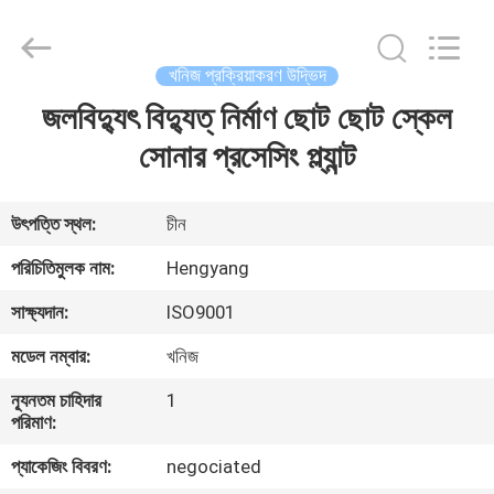
Zhengzhou
Hengyang
Industrial
Co.,
Ltd.
খনিজ প্রক্রিয়াকরণ উদ্ভিদ
All
Rights
জলবিদ্যুৎ বিদ্যুত্ নির্মাণ ছোট ছোট স্কেল
বাড়ি
Reserved.
সোনার প্রসেসিং প্ল্যান্ট
পণ্য
উৎপত্তি স্থল:
চীন
আমাদের
পরিচিতিমুলক নাম:
Hengyang
সম্পর্কে
সাক্ষ্যদান:
ISO9001
মডেল নম্বার:
খনিজ
কারখানা
ন্যূনতম চাহিদার
1
ভ্রমণ
পরিমাণ:
প্যাকেজিং বিবরণ:
negociated
মান