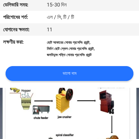
ডেলিভারি সময়:
15-30 দিন
নিয়ন্ত্রণ
পরিশোধের শর্ত:
এল / সি, টি / টি
যোগাযোগ
যোগানের ক্ষমতা:
11
করুন
লক্ষণীয় করা:
,
ছোট আকারের সোনার প্রসেসিং প্ল্যান্ট
,
নির্মাণ ছোট স্কেল সোনার প্রসেসিং প্ল্যান্ট
জলবিদ্যুৎ শক্তি সোনার প্রসেসিং প্ল্যান্ট
খবর
ভালো দাম
মামলা
সাইট
ম্যাপ
গোপনীয়তা