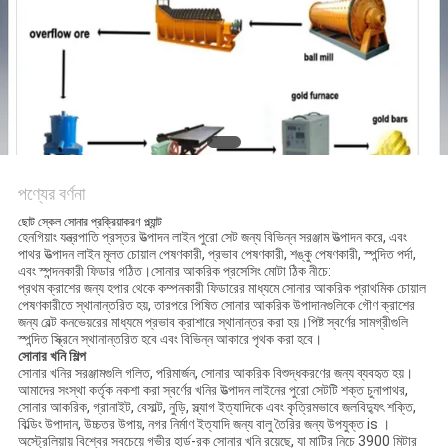
নীতি
পণ্যের বর্ণনা
ছোট স্কেল সোনার প্রক্রিয়াকরণ প্ল্যান্ট
হেনগিয়াং যন্ত্রপাতি প্রস্তর উত্পাদন লাইন পুরো সেট জন্য বিভিন্ন সরঞ্জাম উত্পাদন করে, এবং
পাথর উত্পাদন লাইন মূলত চোয়াল পেষণকারী, প্রভাব পেষণকারী, শঙ্কু পেষণকারী, স্পন্দিত পর্দা,
এবং স্পন্দনকারী ফিডার গঠিত।সোনার আকরিক প্রসেসিং মোটা ঠিক নীচে:
প্রথম ক্রাশের জন্য হপার থেকে কম্পনকারী ফিডারের মাধ্যমে সোনার আকরিক প্রাথমিক চোয়াল
পেষণকারীতে স্থানান্তরিত হয়, তারপরে পিষিত সোনার আকরিক উপাদানগুলিকে গৌণ ক্রাশের
জন্য বেল্ট কনভেয়রের মাধ্যমে প্রভাব ক্রাশারে স্থানান্তর করা হয়।পিষ্ট স্বর্ণের সামগ্রীগুলি
স্পন্দিত স্ক্রিনে স্থানান্তরিত হবে এবং বিভিন্ন আকারে পৃথক করা হবে।
সোনার খনি শিল্প
সোনার খনির সরঞ্জামগুলি গলিত, পরিমার্জন, সোনার আকরিক বিশুদ্ধকরণের জন্য ব্যবহৃত হয়।
আমাদের সংস্থা কর্তৃক নকশা করা স্বর্ণের খনির উত্পাদন লাইনের পুরো সেটটি শক্ত চুনাপাথর,
সোনার আকরিক, গ্রানাইট, বেসাল্ট, নুড়ি, স্ল্যাগ ইত্যাদিকে এবং কৃত্রিমভাবে জলবিদ্যুৎ শক্তি,
বিল্ডিং উপাদান, উচ্চতর উপায়, নগর নির্মাণ ইত্যাদি জন্য বালু তৈরির জন্য উপযুক্ত is ।
অস্ট্রেলিয়ায় বিশ্বের সবচেয়ে গভীর হার্ড-রক সোনার খনি রয়েছে, যা মাটির নিচে 3900 মিটার