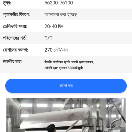
মূল্য:
56200-76100
নিয়ন্ত্রণ
প্যাকেজিং বিবরণ:
আলোচনা করা হয়েছে
যোগাযোগ
ডেলিভারি সময়:
20-40 দিন
করুন
পরিশোধের শর্ত:
টি/টি
যোগানের ক্ষমতা:
270 সেট/মাস
খবর
লক্ষণীয় করা:
,
লিগনিট পটাসিয়াম হুমেট রোটারি ড্রাম ড্রায়ার
রোটারি ড্রাম ড্রায়ার 5000kg/h
মামলা
ভালো দাম
সাইট
ম্যাপ
গোপনীয়তা