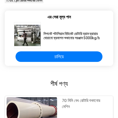
175t / ঘন্টা রোটারি শুকানোর মেশিন
এর সেরা মূল্য পান
লিগনেট পটাসিয়াম হিউমেট রোটারি ড্রাম ড্রায়ার
ঘোরানো ক্রমাগত শুকানোর সরঞ্জাম 5000kg/h
চালিয়ে
শীর্ষ পণ্য
70 মিমি বেধ রোটারি শুকানোর
মেশিন