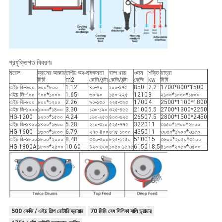
প্রযুক্তিগত বিবরণঃ
মডেল
ড্রামের আকার
তাপীয় অঞ্চল
সক্ষমতা
বাষ্প খরচ
ওজন
শক্তি
মাত্রা
মিমি
m2
কেজি/ঘন্টা
কেজি/ঘন্টা
কেজি
kw
মিমি
এইচ জি-৬০০
৬০০*৮০০
1.12
৪০-৭০
১০০-১৭৫
850
2.2
1700*800*1500
এইচ জি-৭০০
৭০০*১০০০
1.65
৬০-৯০
১৫০-২২৫
1210
3
২১০০*১০০০*১৮০০
এইচ জি-৮০০
৮০০*১২০০
2.26
৯০-১৩০
২২৫-৩২৫
1700
4
2500*1100*1800
এইচ জি-১০০০
১০০০*১৪০০
3.30
১৩০-১৯০
৩২৫-৪৫৫
2100
5.5
2700*1300*2250
HG-1200
১২০০*১৫০০
4.24
১৬০-২৫০
৪০০-৬২৫
2650
7.5
2800*1500*2450
এইচ জি-১৪০০
১৪০০*১৬০০
5.28
২১০-৩১০
৫২৫-৭৭৫
3220
11
৩১৫০*১৭০০*২৮০০
HG-1600
১৬০০*১৮০০
6.79
২৭০-৪০০
৬৭৫-১০০০
4350
11
৩৩৫০*১৯০০*৩১৫০
এইচ জি-১৮০০
১৮০০*২০০০
8.48
৩৩০-৫০০
৮২৫-১২৫০
5100
15
৩৬০০*২০৫০*৩৫০০
HG-1800A
১৮০০*২৫০০
10.60
৪২০-৬৩০
১০৫০-১৫৭৫
6150
18.5
৪১০০*২০৫০*৩৫০০
500 কেজি / এইচ শিল্প রোটারি ড্রায়ার
70 মিমি বেধ সিলিকা বালি ড্রায়ার