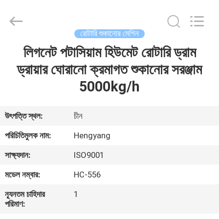
Zhengzhou
Hengyang
Industrial
Co.,
Ltd.
রোটারি শুকানোর মেশিন
All
Rights
লিগনেট পটাসিয়াম হিউমেট রোটারি ড্রাম
বাড়ি
Reserved.
ড্রায়ার ঘোরানো ক্রমাগত শুকানোর সরঞ্জাম
পণ্য
5000kg/h
আমাদের
উৎপত্তি স্থল:
চীন
সম্পর্কে
পরিচিতিমুলক নাম:
Hengyang
সাক্ষ্যদান:
ISO9001
কারখানা
মডেল নম্বার:
HC-556
ভ্রমণ
ন্যূনতম চাহিদার
1
পরিমাণ:
মান