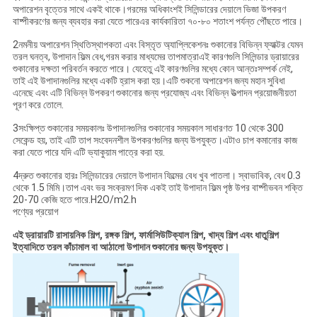
অপারেশন বৃত্তের সাথে একই থাকে।গরমের অধিকাংশই সিলিন্ডারের দেয়ালে ভিজা উপকরণ
বাষ্পীকরণের জন্য ব্যবহার করা যেতে পারেএর কার্যকারিতা ৭০-৮০ শতাংশ পর্যন্ত পৌঁছতে পারে।
2নমনীয় অপারেশন স্থিতিস্থাপকতা এবং বিস্তৃত অ্যাপ্লিকেশনঃ শুকানোর বিভিন্ন ফ্যাক্টর যেমন
তরল ঘনত্ব, উপাদান ফিল্ম বেধ,গরম করার মাধ্যমের তাপমাত্রাএই কারণগুলি সিলিন্ডার ড্রায়ারের
শুকানোর দক্ষতা পরিবর্তন করতে পারে। যেহেতু এই কারণগুলির মধ্যে কোন আন্তঃসম্পর্ক নেই,
তাই এই উপাদানগুলির মধ্যে একটি হ্রাস করা হয়।এটি শুকনো অপারেশন জন্য মহান সুবিধা
এনেছে এবং এটি বিভিন্ন উপকরণ শুকানোর জন্য প্রযোজ্য এবং বিভিন্ন উত্পাদন প্রয়োজনীয়তা
পূরণ করে তোলে.
3সংক্ষিপ্ত শুকানোর সময়কালঃ উপাদানগুলির শুকানোর সময়কাল সাধারণত 10 থেকে 300
সেকেন্ড হয়, তাই এটি তাপ সংবেদনশীল উপকরণগুলির জন্য উপযুক্ত।এটাও চাপ কমানোর কাজ
করা যেতে পারে যদি এটি ভ্যাকুয়াম পাত্রে করা হয়.
4দ্রুত শুকানোর হারঃ সিলিন্ডারের দেয়ালে উপাদান ফিল্মের বেধ খুব পাতলা। স্বাভাবিক, বেধ 0.3
থেকে 1.5 মিমি।তাপ এবং ভর সংক্রমণ দিক একই তাই উপাদান ফিল্ম পৃষ্ঠ উপর বাষ্পীভবন শক্তি
20-70 কেজি হতে পারে.H2O/m2.h
পণ্যের প্রয়োগ
এই ড্রায়ারটি রাসায়নিক শিল্প, রঙ্গক শিল্প, ফার্মাসিউটিক্যাল শিল্প, খাদ্য শিল্প এবং ধাতুশিল্প
ইত্যাদিতে তরল কাঁচামাল বা আঠালো উপাদান শুকানোর জন্য উপযুক্ত।